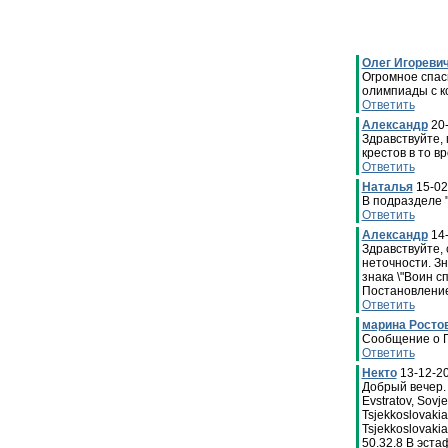
Олег Игореви
Огромное спас
олимпиады с к
Ответить
Александр
20
Здравствуйте, 
крестов в то 
Ответить
Наталья
15-02
В подразделе 
Ответить
Александр
14
Здравствуйте, 
неточности. Зн
знака \"Воин с
Постановление 
Ответить
марина Ростов
Сообщение о 
Ответить
Некто
13-12-20
Добрый вечер. 
Evstratov, Sovje
Tsjekkoslovakia 
Tsjekkoslovakia
50.32.8 В эста