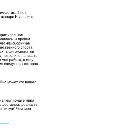
имнастика 2 нет
ксандре Ивановиче,
 присылал Вам
нчилась. Я провел
ическим сборникам
чественного спорта
рех тысяч экспонатов
х, позволило написать
 моя работа, я могу
ия следующих авторов:
чайно может кто нашел
 на чемпионате мира
ое досталось французу
и титул\" Чемпион