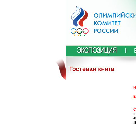
Гостевая книга
И
E
С
(
4
з