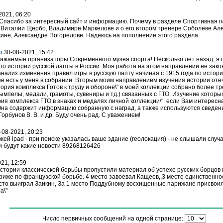
2021, 06:20
 Спасибо за интересный сайт и информацию. Почему в разделе Спортивная г
Виталии Щербо, Владимире Маркелове и о его втором тренере Соболеве Але
ине, Александре Погорелове. Надеюсь на пополнение этого раздела.
о
30-08-2021, 15:42
важаемые организаторы Современного музея спорта! Несколько лет назад, я
о истории русской лапты в России. Моя работа на этом направлении не зако
анализ изменения правил игры в русскую лапту начиная с 1915 года по истор
ые есть у меня в собрании. Вторым моим направлением изучения истории оте
тория комплекса Готов к труду и обороне\" в моей коллекции собрано более т
 вымпелы, медали, грамоты, сувениры и тд.) связанных с ГТО. Изучение которы
рия комплекса ГТО в знаках и медалях личной коллекции\". если Вам интересна
 Она содержит информацию собранную с наград, а также используются сведен
Горбунов В. В. и др. Буду очень рад. С уважением!
-08-2021, 20:23
жей ipad - при поиске указалась ваше здание (геолокация) - не слышали слу
и будут какие новости 89268126426
21, 12:59
истории классической борьбы пропустили материал об успехе русских борцов
ариже по французской борьбе. 4 место завоевал Кащеев,,3 место единственн
есто выиграл Заикин, За 1 место Поддубному восхищенные парижане присвоил
а\"
Число первичных сообщений на одной странице: