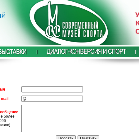
мя
-mail
ообщение
не более
096
наков)