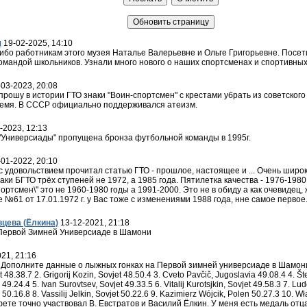
ч
19-02-2025, 14:10
ибо работникам этого музея Наталье Валерьевне и Ольге Григорьевне. Посет
омандой школьников. Узнали много нового о наших спортсменах и спортивных
-03-2023, 20:08
прошу в истории ГТО знаки "Воин-спортсмен" с крестами убрать из советског
время. В СССР официально поддерживался атеизм.
-2023, 12:13
"Универсиады" пропущена бронза футбольной команды в 1995г.
-01-2022, 20:10
с удовольствием прочитал статью ГТО - прошлое, настоящее и ... Очень широк
аки БГТО трёх ступеней не 1972, а 1985 года. Пятилетка качества - 1976-1980
портсмен\" это не 1960-1980 годы а 1991-2000. Это не в обиду а как очевидец,
№61 от 17.01.1972 г. у Вас тоже с изменениями 1988 года, нне самое первое
цева (Ёлкина)
13-12-2021, 21:18
Первой Зимней Универсиаде в Шамони
21, 21:16
Дополните данные о лыжных гонках на Первой зимней универсиаде в Шамони. 
t 48.38.7 2. Grigorij Kozin, Sovjet 48.50.4 3. Cveto Pavčič, Jugoslavia 49.08.4 4. Š
49.24.4 5. Ivan Surovtsev, Sovjet 49.33.5 6. Vitalij Kurotsjkin, Sovjet 49.58.3 7. Lud
 50.16.8 8. Vassilij Jelkin, Sovjet 50.22.6 9. Kazimierz Wójcik, Polen 50.27.3 10. 
фете точно участвовал В. Евстратов и Василий Ёлкин. У меня есть медаль отца