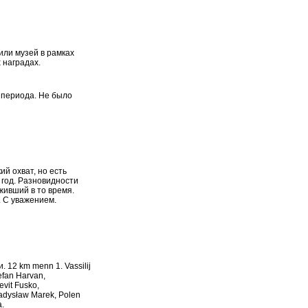
или музей в рамках
 наградах.
о периода. Не было
ий охват, но есть
 год. Разновидности
 живший в то время.
. С уважением.
12 km menn 1. Vassilij
tefan Harvan,
evit Fusko,
Władysław Marek, Polen
.