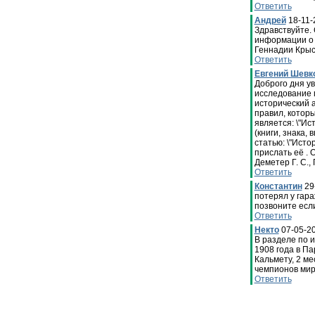
Ответить
Андрей
18-11-
Здравствуйте.
информации о 
Геннадии Крыс
Ответить
Евгений Шевк
Доброго дня у
исследование п
исторический 
правил, котор
является: \"Ис
(книги, знака,
статью: \"Исто
прислать её .
Деметер Г. С., 
Ответить
Константин
29
потерял у гара
позвоните есл
Ответить
Некто
07-05-20
В разделе по 
1908 года в П
Кальмету, 2 м
чемпионов мир
Ответить