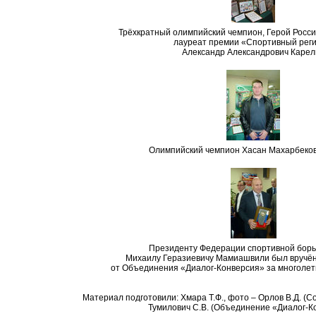
Трёхкратный олимпийский чемпион, Герой Росс
лауреат премии «Спортивный реги
Александр Александрович Карел
Олимпийский чемпион Хасан Махарбеко
Президенту Федерации спортивной борь
Михаилу Геразиевичу Мамиашвили был вручё
от Объединения «Диалог-Конверсия» за многолет
Материал подготовили: Хмара Т.Ф., фото – Орлов В.Д. (
Тумилович С.В. (Объединение «Диалог-К