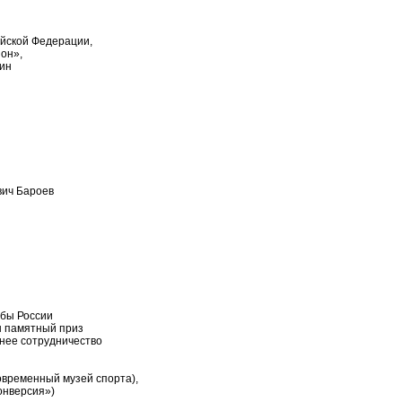
ийской Федерации,
он»,
ин
вич Бароев
бы России
н памятный приз
нее сотрудничество
Современный музей спорта),
онверсия»)