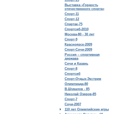
Выставка «Гордость
отечественного спорта»
Спорт-11
Спорт-12
Спартак-75
Спортсиб-2010
Москва-80 - 30 лет
Спорт-9
Красноярск-2009
Спорт-Сочи-2009
Россия – спортивная
держава
Сочи и Казань
Спорт-8
Спортсиб
Спорт-Отдых-Экстрим
Олимпиада-80
В.Шувалов - 85
Николай Озеров-85
Спорт-7
Сочи-2007
110 лет Олимпийские игры