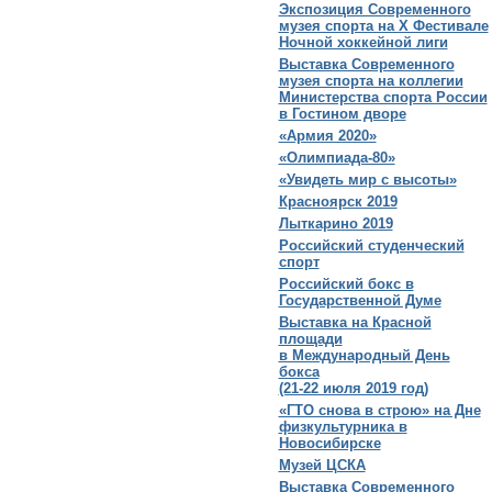
Экспозиция Современного
музея спорта на X Фестивале
Ночной хоккейной лиги
Выставка Современного
музея спорта на коллегии
Министерства спорта России
в Гостином дворе
«Армия 2020»
«Олимпиада-80»
«Увидеть мир с высоты»
Красноярск 2019
Лыткарино 2019
Российский студенческий
спорт
Российский бокс в
Государственной Думе
Выставка на Красной
площади
в Международный День
бокса
(21-22 июля 2019 год)
«ГТО снова в строю» на Дне
физкультурника в
Новосибирске
Музей ЦСКА
Выставка Современного