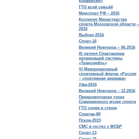
Конверсия»
ГТО всей семьёй
Минспорт РФ – 2016
Коллегия Министерства
спорта Московской области –
2016
Выборг-2016
Спорт-16
Великий Новгород – 06.2016
III летняя Спартакиада
организаций системы
«Транснефть»
VI Международный
спортивный форум «Россия
– спортивная держава»
Уфа-2016
Великий Новгород – 12.2016
Предновогоднее турне
Современного музея спорта
ГТО снова в строю
Спартак-80
Псков-2015
СМС в гостях у ФСБР
Спорт-13
Спорт-15