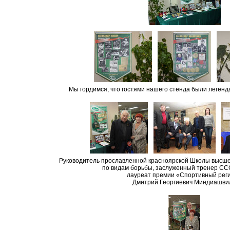
Мы гордимся, что гостями нашего стенда были леген
Руководитель прославленной красноярской Школы высше
по видам борьбы, заслуженный тренер СС
лауреат премии «Спортивный рег
Дмитрий Георгиевич Миндиашви