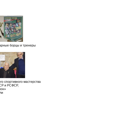
дарные борцы и тренеры
го спортивного мастерства
СР и РСФСР,
ион»
ли