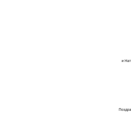
и На
Поздра