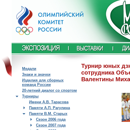
Турнир юных дз
Медали
сотрудника Объ
Знаки и значки
Валентины Мих
Изделия для сборных
команд России
20-летний диалог со спортом
Турниры
Имени А.В. Тарасова
Памяти А.П. Рагулина
Памяти В.М. Старых
Сезон 2006 года
Сезон 2007 года