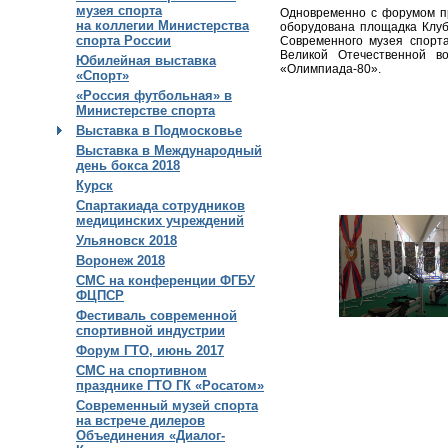
музея спорта
Одновременно с форумом п
на коллегии Министерства
оборудована площадка Клуб
спорта России
Современного музея спорт
Великой Отечественной в
Юбилейная выставка
«Олимпиада-80».
«Спорт»
«Россия футбольная» в
Министерстве спорта
Выставка в Подмосковье
Выставка в Международный
день бокса 2018
Курск
Спартакиада сотрудников
медицинских учреждений
Ульяновск 2018
Воронеж 2018
СМС на конференции ФГБУ
ФЦПСР
Фестиваль современной
спортивной индустрии
Форум ГТО, июнь 2017
СМС на спортивном
празднике ГТО ГК «Росатом»
Современный музей спорта
на встрече дилеров
Объединения «Диалог-