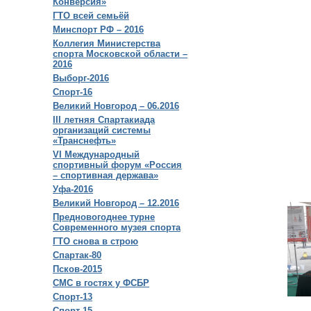
Конверсия»
ГТО всей семьёй
Минспорт РФ – 2016
Коллегия Министерства
спорта Московской области –
2016
Выборг-2016
Спорт-16
Великий Новгород – 06.2016
III летняя Спартакиада
организаций системы
«Транснефть»
VI Международный
спортивный форум «Россия
– спортивная держава»
Уфа-2016
Великий Новгород – 12.2016
Предновогоднее турне
Современного музея спорта
ГТО снова в строю
Спартак-80
Псков-2015
СМС в гостях у ФСБР
Спорт-13
Спорт-15