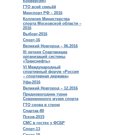
Конверсия»
ГТО всей семьёй
Минспорт РФ – 2016
Коллегия Министерства
спорта Московской области –
2016
Выборг-2016
Спорт-16
Великий Новгород – 06.2016
III летняя Спартакиада
организаций системы
«Транснефть»
VI Международный
спортивный форум «Россия
– спортивная держава»
Уфа-2016
Великий Новгород – 12.2016
Предновогоднее турне
Современного музея спорта
ГТО снова в строю
Спартак-80
Псков-2015
СМС в гостях у ФСБР
Спорт-13
Спорт-15