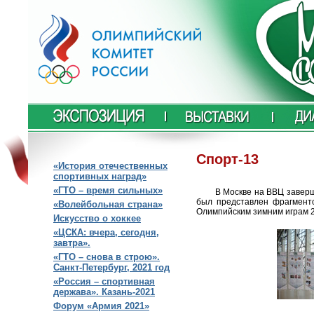
Спорт-13
«История отечественных
спортивных наград»
«ГТО – время сильных»
В Москве на ВВЦ завер
был представлен фрагменто
«Волейбольная страна»
Олимпийским зимним играм 2
Искусство о хоккее
«ЦСКА: вчера, сегодня,
завтра».
«ГТО – снова в строю».
Санкт-Петербург, 2021 год
«Россия – спортивная
держава». Казань-2021
Форум «Армия 2021»