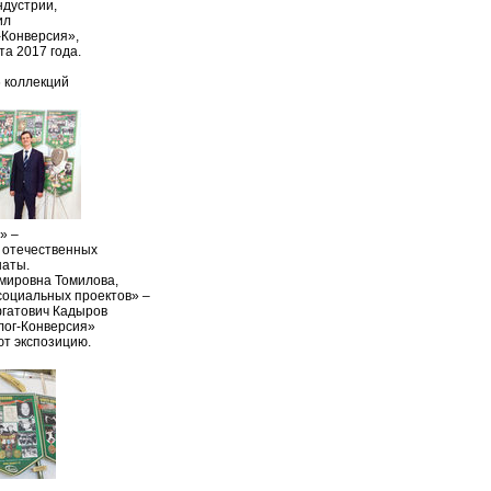
ндустрии,
ил
-Конверсия»,
та 2017 года.
 коллекций
» –
 отечественных
наты.
мировна Томилова,
социальных проектов» –
гатович Кадыров
лог-Конверсия»
т экспозицию.