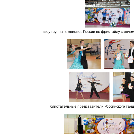
шоу-группа чемпионов России по фристайлу с мячом 
...блистательные представители Российского танце