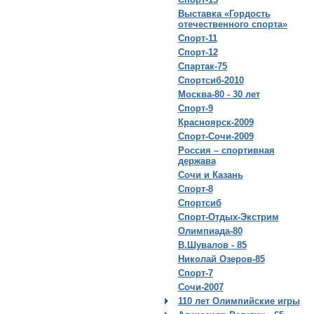
Выставка «Гордость
отечественного спорта»
Спорт-11
Спорт-12
Спартак-75
Спортсиб-2010
Москва-80 - 30 лет
Спорт-9
Красноярск-2009
Спорт-Сочи-2009
Россия – спортивная
держава
Сочи и Казань
Спорт-8
Спортсиб
Спорт-Отдых-Экстрим
Олимпиада-80
В.Шувалов - 85
Николай Озеров-85
Спорт-7
Сочи-2007
110 лет Олимпийские игры