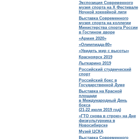
Экспозиция Современного
музея спорта на X Фестивале
Ночной хоккейной лиги
Выставка Современного
музея спорта на коллегии
Министерства спорта России
в Гостином дворе
«Армия 2020»
«Олимпиада-80»
«Увидеть мир с высоты»
Красноярск 2019
Лыткарино 2019
Российский студенческий
спорт
Российский бокс в
Государственной Думе
Выставка на Красной
площади
в Международный День
бокса
(21-22 июля 2019 год)
«ГТО снова в строю» на Дне
физкультурника в
Новосибирске
Музей ЦСКА
Выставка Современного