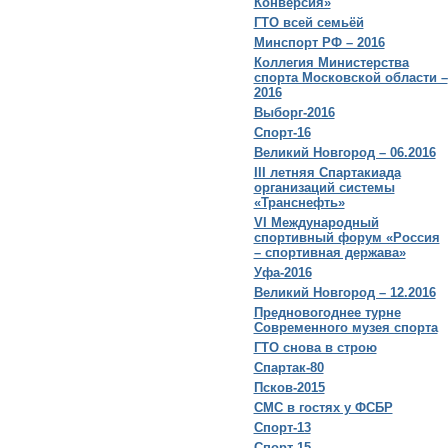
Конверсия»
ГТО всей семьёй
Минспорт РФ – 2016
Коллегия Министерства
спорта Московской области –
2016
Выборг-2016
Спорт-16
Великий Новгород – 06.2016
III летняя Спартакиада
организаций системы
«Транснефть»
VI Международный
спортивный форум «Россия
– спортивная держава»
Уфа-2016
Великий Новгород – 12.2016
Предновогоднее турне
Современного музея спорта
ГТО снова в строю
Спартак-80
Псков-2015
СМС в гостях у ФСБР
Спорт-13
Спорт-15