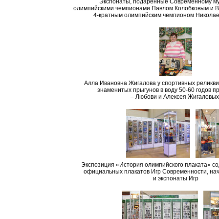
Экспонаты, подаренные Современному м
олимпийскими чемпионами Павлом Колобковым и 
4-кратным олимпийским чемпионом Никола
Алла Ивановна Жигалова у спортивных реликви
знаменитых прыгунов в воду 50-60 годов п
– Любови и Алексея Жигаловых
Экспозиция «История олимпийского плаката» со
официальных плакатов Игр Современности, начи
и экспонаты Игр