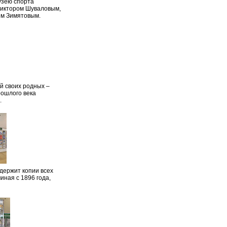
узею спорта
Виктором Шуваловым,
ем Зимятовым.
й своих родных –
рошлого века
.
держит копии всех
ная с 1896 года,