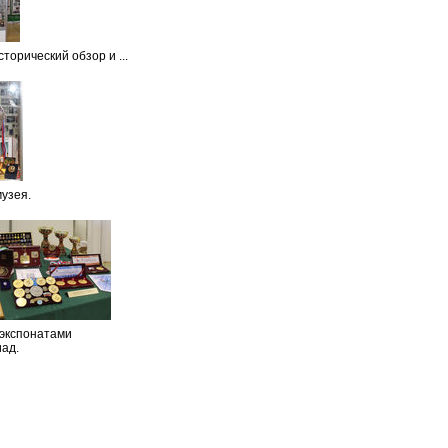
орический обзор и ...
музея.
 экспонатами
ад.