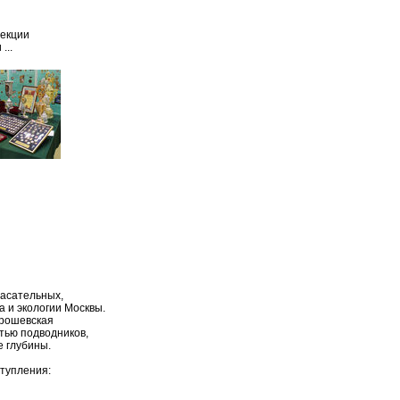
лекции
...
пасательных,
а и экологии Москвы.
рошевская
тью подводников,
 глубины.
тупления: