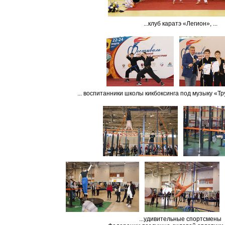
...клуб каратэ «Легион», ...
... воспитанники школы кикбоксинга под музыку «Тру
...удивительные спортсмены