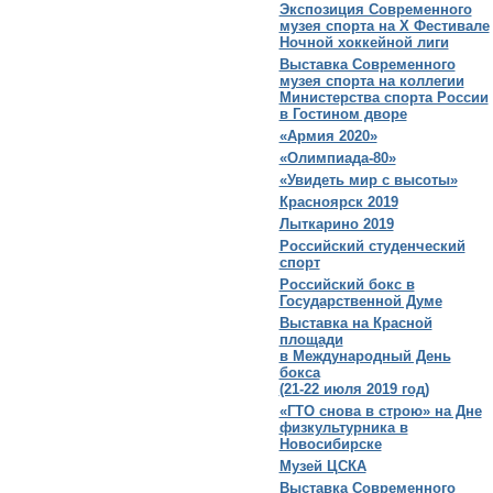
Экспозиция Современного
музея спорта на X Фестивале
Ночной хоккейной лиги
Выставка Современного
музея спорта на коллегии
Министерства спорта России
в Гостином дворе
«Армия 2020»
«Олимпиада-80»
«Увидеть мир с высоты»
Красноярск 2019
Лыткарино 2019
Российский студенческий
спорт
Российский бокс в
Государственной Думе
Выставка на Красной
площади
в Международный День
бокса
(21-22 июля 2019 год)
«ГТО снова в строю» на Дне
физкультурника в
Новосибирске
Музей ЦСКА
Выставка Современного