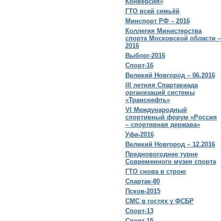
Конверсия»
ГТО всей семьёй
Минспорт РФ – 2016
Коллегия Министерства
спорта Московской области –
2016
Выборг-2016
Спорт-16
Великий Новгород – 06.2016
III летняя Спартакиада
организаций системы
«Транснефть»
VI Международный
спортивный форум «Россия
– спортивная держава»
Уфа-2016
Великий Новгород – 12.2016
Предновогоднее турне
Современного музея спорта
ГТО снова в строю
Спартак-80
Псков-2015
СМС в гостях у ФСБР
Спорт-13
Спорт-15