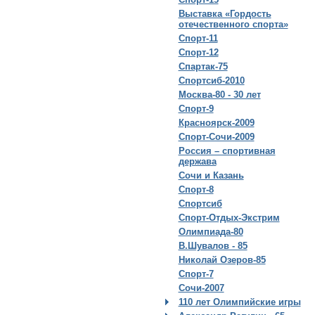
Выставка «Гордость
отечественного спорта»
Спорт-11
Спорт-12
Спартак-75
Спортсиб-2010
Москва-80 - 30 лет
Спорт-9
Красноярск-2009
Спорт-Сочи-2009
Россия – спортивная
держава
Сочи и Казань
Спорт-8
Спортсиб
Спорт-Отдых-Экстрим
Олимпиада-80
В.Шувалов - 85
Николай Озеров-85
Спорт-7
Сочи-2007
110 лет Олимпийские игры