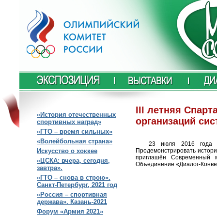
III летняя Спарт
«История отечественных
организаций си
спортивных наград»
«ГТО – время сильных»
«Волейбольная страна»
23 июля 2016 года в
Продемонстрировать истори
Искусство о хоккее
приглашён Современный м
«ЦСКА: вчера, сегодня,
Объединение «Диалог-Конве
завтра».
«ГТО – снова в строю».
Санкт-Петербург, 2021 год
«Россия – спортивная
держава». Казань-2021
Форум «Армия 2021»