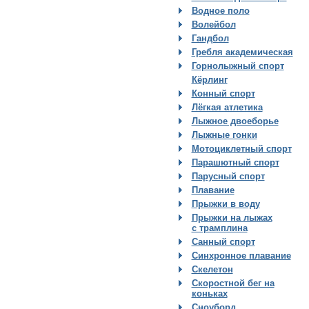
Водное поло
Волейбол
Гандбол
Гребля академическая
Горнолыжный спорт
Кёрлинг
Конный спорт
Лёгкая атлетика
Лыжное двоеборье
Лыжные гонки
Мотоциклетный спорт
Парашютный спорт
Парусный спорт
Плавание
Прыжки в воду
Прыжки на лыжах
с трамплина
Санный спорт
Синхронное плавание
Скелетон
Скоростной бег на
коньках
Сноуборд