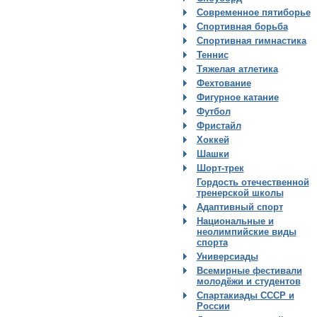
Современное пятиборье
Спортивная борьба
Спортивная гимнастика
Теннис
Тяжелая атлетика
Фехтование
Фигурное катание
Футбол
Фристайл
Хоккей
Шашки
Шорт-трек
Гордость отечественной
тренерской школы
Адаптивный спорт
Национальные и
неолимпийские виды
спорта
Универсиады
Всемирные фестивали
молодёжи и студентов
Спартакиады СССР и
России