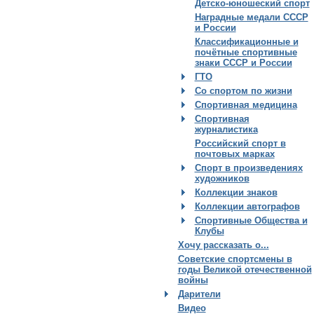
Детско-юношеский спорт
Наградные медали СССР
и России
Классификационные и
почётные спортивные
знаки СССР и России
ГТО
Со спортом по жизни
Спортивная медицина
Спортивная
журналистика
Российский спорт в
почтовых марках
Спорт в произведениях
художников
Коллекции знаков
Коллекции автографов
Спортивные Общества и
Клубы
Хочу рассказать о...
Советские спортсмены в
годы Великой отечественной
войны
Дарители
Видео