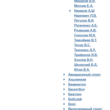
Минаков В.И.
Митнев Е.А.
Назаров А.Ш
Наркевич П.В.
Петухов В.И.
Пугаченко А.Е.
Рязанцев А.В.
Соколов Ю.К.
Тимофеев В.Т.
Титов В.С.
Ткаченко Д.Л.
Трифонов И.В.
Хохлов В.Н.
Шкурский Б.Д.
Югов В.А.
Авиационный спорт
Альпинизм
Бадминтон
Баскетбол
Биатлон
Бобслей
Бокс
Велосипедный спорт