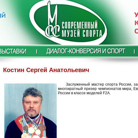
Костин Сергей Анатольевич
Заслуженный мастер спорта России, з
многократный призер чемпионатов мира, Ев
России в классе моделей F2A.