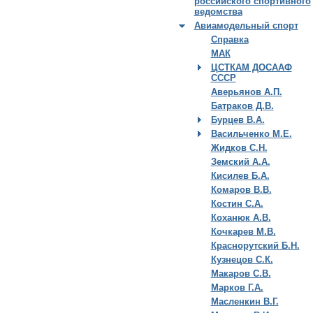
российского спортивного
ведомства
Авиамодельный спорт
Справка
МАК
ЦСТКАМ ДОСААФ
СССР
Аверьянов А.П.
Батраков Д.В.
Бурцев В.А.
Васильченко М.Е.
Жидков С.Н.
Земский А.А.
Кисилев Б.А.
Комаров В.В.
Костин С.А.
Коханюк А.В.
Кочкарев М.В.
Краснорутский Б.Н.
Кузнецов С.К.
Макаров С.В.
Марков Г.А.
Масленкин В.Г.