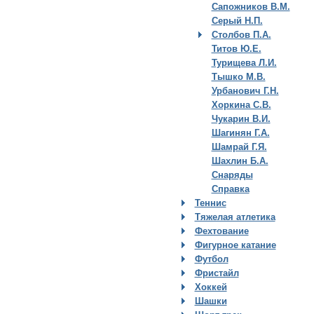
Сапожников В.М.
Серый Н.П.
Столбов П.А.
Титов Ю.Е.
Турищева Л.И.
Тышко М.В.
Урбанович Г.Н.
Хоркина С.В.
Чукарин В.И.
Шагинян Г.А.
Шамрай Г.Я.
Шахлин Б.А.
Снаряды
Справка
Теннис
Тяжелая атлетика
Фехтование
Фигурное катание
Футбол
Фристайл
Хоккей
Шашки