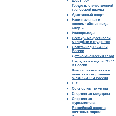
Шорт-трек
Гордость отечественной
тренерской школы
Адаптивный спорт
Национальные и
неолимпийские виды
спорта
Универсиады
Всемирные фестивали
молодёжи и студентов
Спартакиады СССР и
России
Детско-юношеский спорт
Наградные медали СССР
и России
Классификационные и
почётные спортивные
знаки СССР и России
ГТО
Со спортом по жизни
Спортивная медицина
Спортивная
журналистика
Российский спорт в
почтовых марках