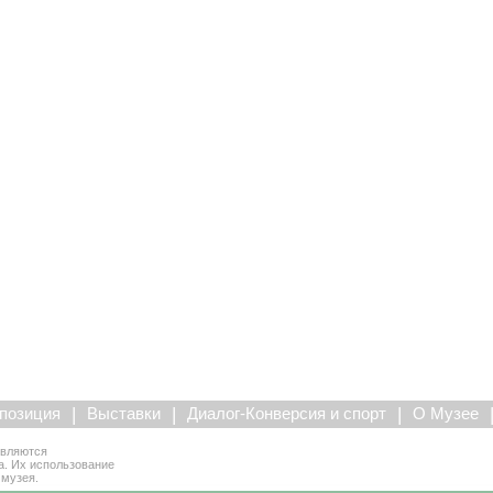
|
|
|
позиция
Выставки
Диалог-Конверсия и спорт
О Музее
являются
а. Их использование
 музея.