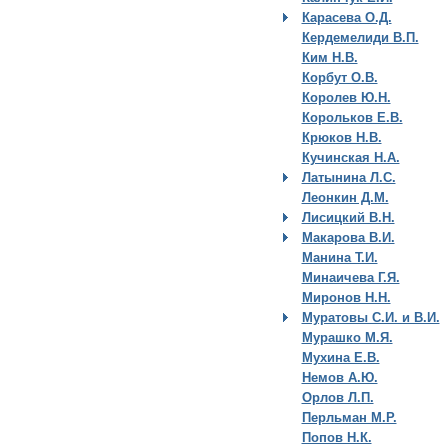
Карасева О.Д.
Кердемелиди В.П.
Ким Н.В.
Корбут О.В.
Королев Ю.Н.
Корольков Е.В.
Крюков Н.В.
Кучинская Н.А.
Латынина Л.С.
Леонкин Д.М.
Лисицкий В.Н.
Макарова В.И.
Манина Т.И.
Минаичева Г.Я.
Миронов Н.Н.
Муратовы С.И. и В.И.
Мурашко М.Я.
Мухина Е.В.
Немов А.Ю.
Орлов Л.П.
Перльман М.Р.
Попов Н.К.