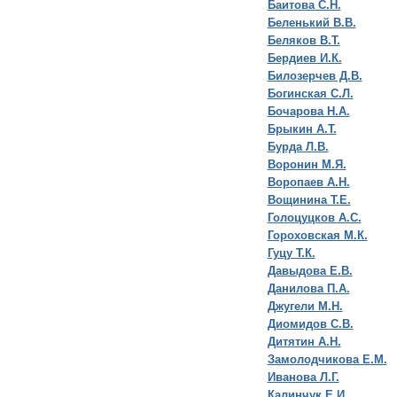
Баитова С.Н.
Беленький В.В.
Беляков В.Т.
Бердиев И.К.
Билозерчев Д.В.
Богинская С.Л.
Бочарова Н.А.
Брыкин А.Т.
Бурда Л.В.
Воронин М.Я.
Воропаев А.Н.
Вощинина Т.Е.
Голоцуцков А.С.
Гороховская М.К.
Гуцу Т.К.
Давыдова Е.В.
Данилова П.А.
Джугели М.Н.
Диомидов С.В.
Дитятин А.Н.
Замолодчикова Е.М.
Иванова Л.Г.
Калинчук Е.И.