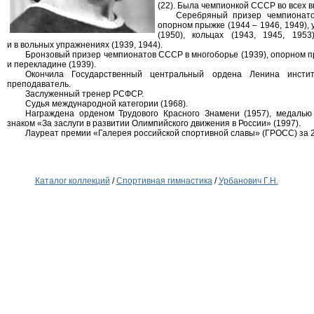
(22). Была чемпионкой СССР во всех в
Серебряный призер чемпионато
опорном прыжке (1944 – 1946, 1949), 
(1950), кольцах (1943, 1945, 1953
и в вольных упражнениях (1939, 1944).
Бронзовый призер чемпионатов СССР в многоборье (1939), опорном пр
и перекладине (1939).
Окончила Государственный центральный ордена Ленина институ
преподаватель.
Заслуженный тренер РСФСР.
Судья международной категории (1968).
Награждена орденом Трудового Красного Знамени (1957), медалью
знаком «За заслуги в развитии Олимпийского движения в России» (1997).
Лауреат премии «Галерея российской спортивной славы» (ГРОСС) за 2
Каталог коллекций
/
Спортивная гимнастика
/
Урбанович Г.Н.