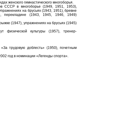
идах женского гимнастического многоборья.
в СССР в многоборье (1949, 1951, 1953),
упражнениях на брусьях (1943, 1951), бревне
), перекладине (1943, 1945, 1946, 1949)
ыжке (1947), упражнениях на брусьях (1945)
т физической культуры (1957), тренер-
 «За трудовую доблесть» (1950), почетным
002 год в номинации «Легенды спорта».