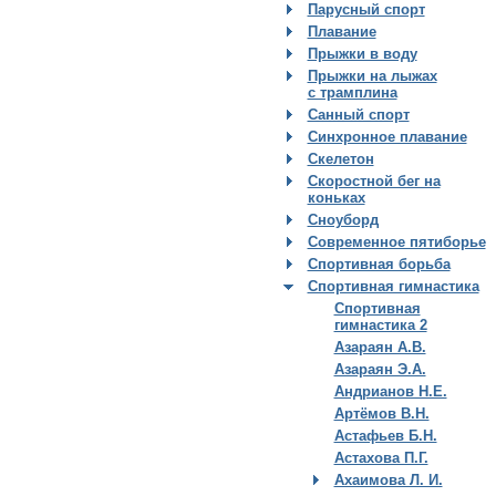
Парусный спорт
Плавание
Прыжки в воду
Прыжки на лыжах
с трамплина
Санный спорт
Синхронное плавание
Скелетон
Скоростной бег на
коньках
Сноуборд
Современное пятиборье
Спортивная борьба
Спортивная гимнастика
Спортивная
гимнастика 2
Азараян А.В.
Азараян Э.А.
Андрианов Н.Е.
Артёмов В.Н.
Астафьев Б.Н.
Астахова П.Г.
Ахаимова Л. И.