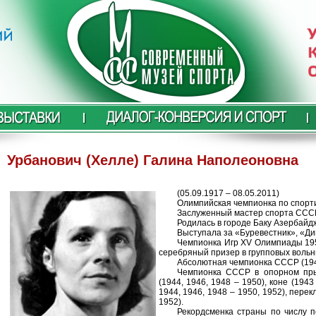
Урбанович (Хелле) Галина Наполеоновна
(05.09.1917 – 08.05.2011)
Олимпийская чемпионка по спорти
Заслуженный мастер спорта ССС
Родилась в городе Баку Азербайд
Выступала за «Буревестник», «Ди
Чемпионка Игр XV Олимпиады 195
серебряный призер в групповых вольн
Абсолютная чемпионка СССР (1943
Чемпионка СССР в опорном прыж
(1944, 1946, 1948 – 1950), коне (1943
1944, 1946, 1948 – 1950, 1952), пере
1952).
Рекордсменка страны по числу п