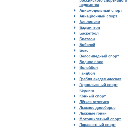
российского спортивного
ведомства
Авиамодельный спорт
Авиационный спорт
Альпинизм
Бадминтон
Баскетбол
Биатлон
Бобслей
Бокс
Велосипедный спорт
Водное поло
Волейбол
Гандбол
Гребля академическая
Горнолыжный спорт
Кёрлинг
Конный спорт
Лёгкая атлетика
Лыжное двоеборье
Лыжные гонки
Мотоциклетный спорт
Парашютный спорт