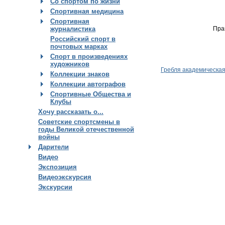
Со спортом по жизни
Спортивная медицина
Спортивная
Пра
журналистика
Российский спорт в
почтовых марках
Спорт в произведениях
художников
Гребля академическа
Коллекции знаков
Коллекции автографов
Спортивные Общества и
Клубы
Хочу рассказать о...
Советские спортсмены в
годы Великой отечественной
войны
Дарители
Видео
Экспозиция
Видеоэкскурсия
Экскурсии