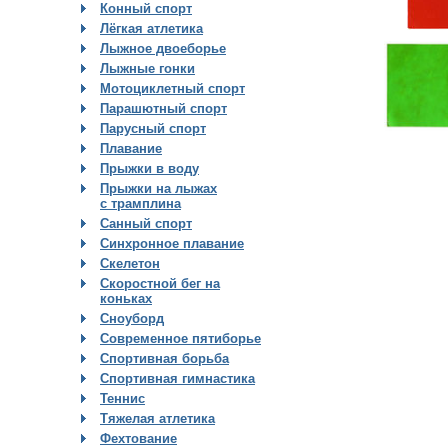
Конный спорт
Лёгкая атлетика
Лыжное двоеборье
Лыжные гонки
Мотоциклетный спорт
Парашютный спорт
Парусный спорт
Плавание
Прыжки в воду
Прыжки на лыжах
с трамплина
Санный спорт
Синхронное плавание
Скелетон
Скоростной бег на
коньках
Сноуборд
Современное пятиборье
Спортивная борьба
Спортивная гимнастика
Теннис
Тяжелая атлетика
Фехтование