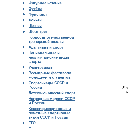
Фигурное катание
Футбол
Фристайл
Хоккей
Шашки
Шорт-трек
Гордость отечественной
тренерской школы
Адаптивный спорт
Национальные и
неолимпийские виды
спорта
Универсиады
Всемирные фестивали
молодёжи и студентов
Спартакиады СССР и
России
Ро
Детско-юношеский спорт
Наградные медали СССР
и России
Классификационные и
почётные спортивные
знаки СССР и России
ГТО