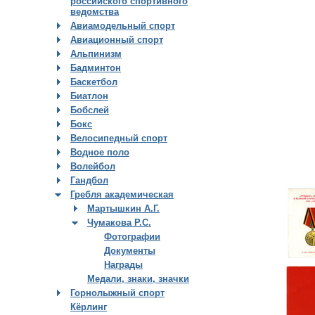
российского спортивного
ведомства
Авиамодельный спорт
Авиационный спорт
Альпинизм
Бадминтон
Баскетбол
Биатлон
Бобслей
Бокс
Велосипедный спорт
Водное поло
Волейбол
Гандбол
Гребля академическая
Мартышкин А.Г.
Чумакова Р.С.
Фотографии
Документы
Награды
Медали, знаки, значки
Горнолыжный спорт
Кёрлинг