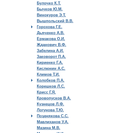
Булочко К.Т.
Бычков Ю.М.
Винокуров Э.Т.
Вышпольский В.В.
Горохова Г.Е.
Дьяченко А.В.
Ермакова О.И.
Жданович В.Ф.
Забелина А.И.
Заковорот П.А.
Кириенко Г.А.
Кислюнин А.С.
Климов Т.И.
Колобков П.А.
Корешков Л.С.
Крисс Г.Я.
Кровопусков В.А.
Кузнецов Л.Ф.
Логунова Т.Ю.
Позднякова С.С.
Мавлиханов У.А.
Мазина М.В.