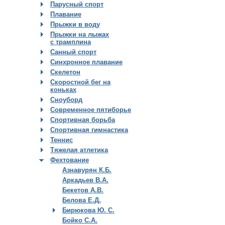
Парусный спорт
Плавание
Прыжки в воду
Прыжки на лыжах
с трамплина
Санный спорт
Синхронное плавание
Скелетон
Скоростной бег на
коньках
Сноуборд
Современное пятиборье
Спортивная борьба
Спортивная гимнастика
Теннис
Тяжелая атлетика
Фехтование
Азнавурян К.Б.
Аркадьев В.А.
Бекетов А.В.
Белова Е.Д.
Бирюкова Ю. С.
Бойко С.А.