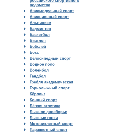
российского спортивного
ведомства
Авиамодельный спорт
Авиационный спорт
Альпинизм
Бадминтон
Баскетбол
Биатлон
Бобслей
Бокс
Велосипедный спорт
Водное поло
Волейбол
Гандбол
Гребля академическая
Горнолыжный спорт
Кёрлинг
Конный спорт
Лёгкая атлетика
Лыжное двоеборье
Лыжные гонки
Мотоциклетный спорт
Парашютный спорт