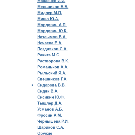
Манаенко И.И.
Мельников Б.Б.
Мидлер М.П.
Мишо Ю.А.
Мордовин А.П.
Мордовин Ю.К.
Назлымов В.А.
Нечаева Е.А.
Поздняков С.А.
Ракита М.С.
Растворова В.К.
Романьков А.А.
Рыльский Я.А.
Свешников Г.А.
Сидорова В.В.
Сидяк В.А.
Сисикин Ю.Ф.
Тышлер Д.А.
Усманов А.Б.
Фросин А.М.
Чернышева Р.И.
Шариков С.А.
Оружие