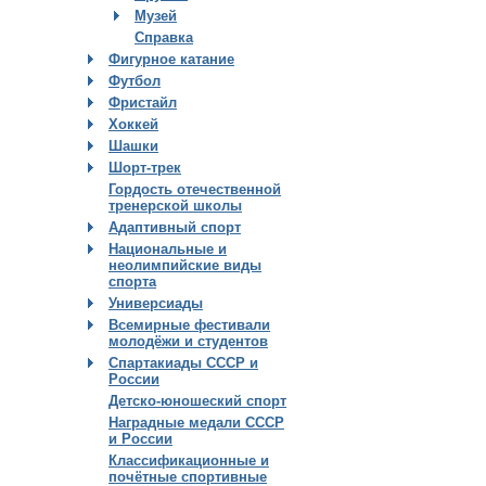
Музей
Справка
Фигурное катание
Футбол
Фристайл
Хоккей
Шашки
Шорт-трек
Гордость отечественной
тренерской школы
Адаптивный спорт
Национальные и
неолимпийские виды
спорта
Универсиады
Всемирные фестивали
молодёжи и студентов
Спартакиады СССР и
России
Детско-юношеский спорт
Наградные медали СССР
и России
Классификационные и
почётные спортивные