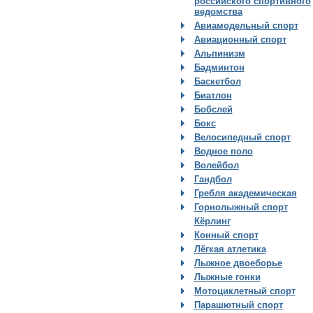
российского спортивного
ведомства
Авиамодельный спорт
Авиационный спорт
Альпинизм
Бадминтон
Баскетбол
Биатлон
Бобслей
Бокс
Велосипедный спорт
Водное поло
Волейбол
Гандбол
Гребля академическая
Горнолыжный спорт
Кёрлинг
Конный спорт
Лёгкая атлетика
Лыжное двоеборье
Лыжные гонки
Мотоциклетный спорт
Парашютный спорт