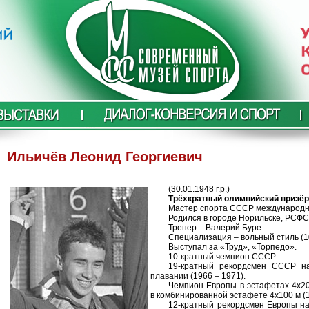
Ильичёв Леонид Георгиевич
(30.01.1948 г.р.)
Трёхкратный олимпийский призёр
Мастер спорта СССР международно
Родился в городе Норильске, РСФС
Тренер – Валерий Буре.
Специализация – вольный стиль (10
Выступал за «Труд», «Торпедо».
10-кратный чемпион СССР.
19-кратный рекордсмен СССР н
плавании (1966 – 1971).
Чемпион Европы в эстафетах 4х200
в комбинированной эстафете 4х100 м (1
12-кратный рекордсмен Европы на