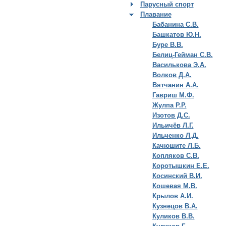
Парусный спорт
Плавание
Бабанина С.В.
Башкатов Ю.Н.
Буре В.В.
Белиц-Гейман С.В.
Василькова Э.А.
Волков Д.А.
Вятчанин А.А.
Гавриш М.Ф.
Жулпа Р.Р.
Изотов Д.С.
Ильичёв Л.Г.
Ильченко Л.Д.
Качюшите Л.Б.
Копляков С.В.
Коротышкин Е.Е.
Косинский В.И.
Кошевая М.В.
Крылов А.И.
Кузнецов В.А.
Куликов В.В.