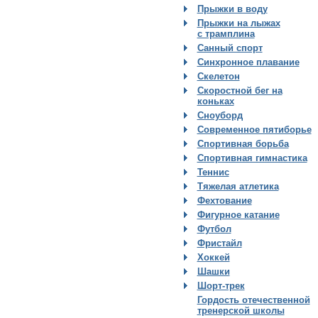
Прыжки в воду
Прыжки на лыжах
с трамплина
Санный спорт
Синхронное плавание
Скелетон
Скоростной бег на
коньках
Сноуборд
Современное пятиборье
Спортивная борьба
Спортивная гимнастика
Теннис
Тяжелая атлетика
Фехтование
Фигурное катание
Футбол
Фристайл
Хоккей
Шашки
Шорт-трек
Гордость отечественной
тренерской школы