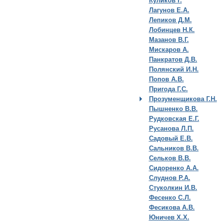
Куликов Г.
Лагунов Е.А.
Лепиков Д.М.
Лобинцев Н.К.
Мазанов В.Г.
Мискаров А.
Панкратов Д.В.
Полянский И.Н.
Попов А.В.
Пригода Г.С.
Прозуменщикова Г.Н.
Пышненко В.В.
Рудковская Е.Г.
Русанова Л.П.
Садовый Е.В.
Сальников В.В.
Сельков В.В.
Сидоренко А.А.
Слуднов Р.А.
Стуколкин И.В.
Фесенко С.Л.
Фесикова А.В.
Юничев Х.Х.