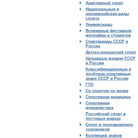
Адаптивный спорт
Национальные и
неолимпийские виды
спорта
Универсиады
Всемирные фестивали
молодёжи и студентов
Спартакиады СССР и
России
Детско-юношеский спорт
Наградные медали СССР
и России
Классификационные и
почётные спортивные
знаки СССР и России
ГТО
Со спортом по жизни
Спортивная медицина
Спортивная
журналистика
Российский спорт в
почтовых марках
Спорт в произведениях
художников
Коллекции знаков