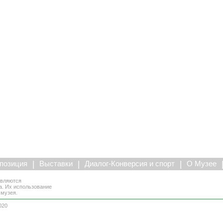
|
|
|
позиция
Выставки
Диалог-Конверсия и спорт
О Музее
являются
а. Их использование
 музея.
020