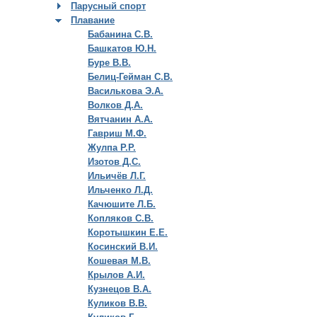
Парусный спорт
Плавание
Бабанина С.В.
Башкатов Ю.Н.
Буре В.В.
Белиц-Гейман С.В.
Василькова Э.А.
Волков Д.А.
Вятчанин А.А.
Гавриш М.Ф.
Жулпа Р.Р.
Изотов Д.С.
Ильичёв Л.Г.
Ильченко Л.Д.
Качюшите Л.Б.
Копляков С.В.
Коротышкин Е.Е.
Косинский В.И.
Кошевая М.В.
Крылов А.И.
Кузнецов В.А.
Куликов В.В.