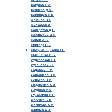
Куликов Г.
Лагунов Е.А.
Лепиков Д.М.
Лобинцев Н.К.
Мазанов В.Г.
Мискаров А.
Панкратов Д.В.
Полянский И.Н.
Попов А.В.
Пригода Г.С.
Прозуменщикова Г.Н.
Пышненко В.В.
Рудковская Е.Г.
Русанова Л.П.
Садовый Е.В.
Сальников В.В.
Сельков В.В.
Сидоренко А.А.
Слуднов Р.А.
Стуколкин И.В.
Фесенко С.Л.
Фесикова А.В.
Юничев Х.Х.