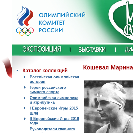
Кошевая Марина
Каталог коллекций
Российская олимпийская
история
Герои российского
зимнего спорта
Олимпийская символика
и атрибутика
I Европейские Игры 2015
года
II Европейские Игры 2019
года
Руководители главного