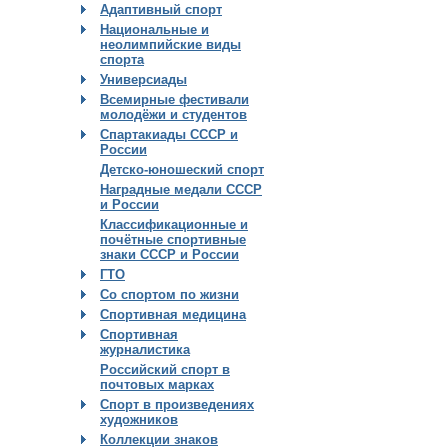
Адаптивный спорт
Национальные и
неолимпийские виды
спорта
Универсиады
Всемирные фестивали
молодёжи и студентов
Спартакиады СССР и
России
Детско-юношеский спорт
Наградные медали СССР
и России
Классификационные и
почётные спортивные
знаки СССР и России
ГТО
Со спортом по жизни
Спортивная медицина
Спортивная
журналистика
Российский спорт в
почтовых марках
Спорт в произведениях
художников
Коллекции знаков