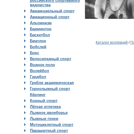
российского спортивного
ведомства
Авиамодельный спорт
Авиационный спорт
Альпинизм
Бадминтон
Баскетбол
Биатлон
Каталог коллекций
/
П
Бобслей
Бокс
Велосипедный спорт
Водное поло
Волейбол
Гандбол
Гребля академическая
Горнолыжный спорт
Кёрлинг
Конный спорт
Лёгкая атлетика
Лыжное двоеборье
Лыжные гонки
Мотоциклетный спорт
Парашютный спорт