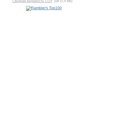
Сводная ведомость СОУ
.pdf (0,4 Mb)