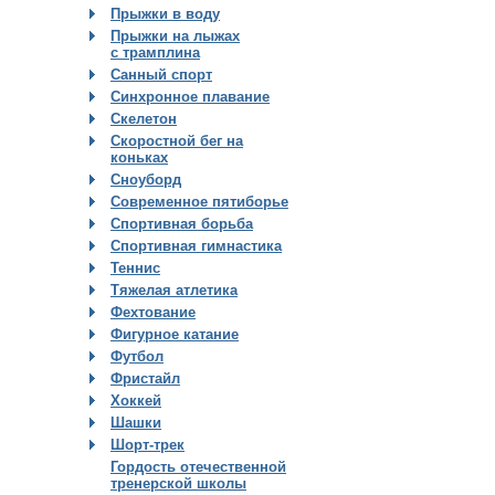
Прыжки в воду
Прыжки на лыжах
с трамплина
Санный спорт
Синхронное плавание
Скелетон
Скоростной бег на
коньках
Сноуборд
Современное пятиборье
Спортивная борьба
Спортивная гимнастика
Теннис
Тяжелая атлетика
Фехтование
Фигурное катание
Футбол
Фристайл
Хоккей
Шашки
Шорт-трек
Гордость отечественной
тренерской школы