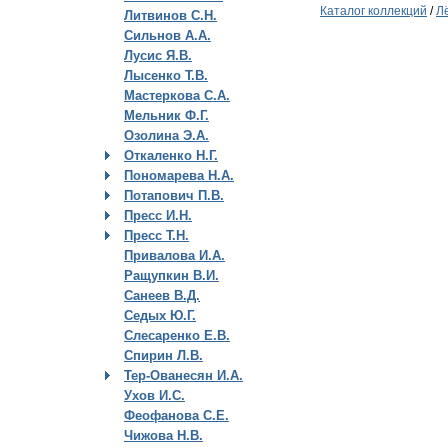
Каталог коллекций
/
Л
Литвинов С.Н.
Сильнов А.А.
Лусис Я.В.
Лысенко Т.В.
Мастеркова С.А.
Мельник Ф.Г.
Озолина Э.А.
Откаленко Н.Г.
Пономарева Н.А.
Потапович П.В.
Пресс И.Н.
Пресс Т.Н.
Привалова И.А.
Ращупкин В.И.
Санеев В.Д.
Седых Ю.Г.
Слесаренко Е.В.
Спирин Л.В.
Тер-Ованесян И.А.
Ухов И.С.
Феофанова С.Е.
Чижова Н.В.