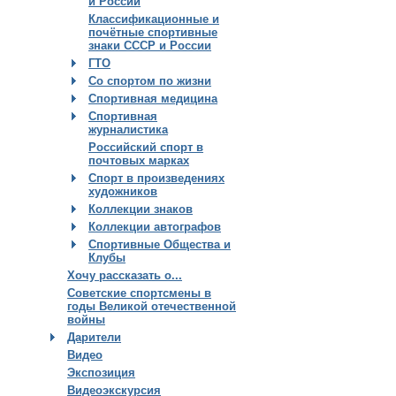
и России
Классификационные и
почётные спортивные
знаки СССР и России
ГТО
Со спортом по жизни
Спортивная медицина
Спортивная
журналистика
Российский спорт в
почтовых марках
Спорт в произведениях
художников
Коллекции знаков
Коллекции автографов
Спортивные Общества и
Клубы
Хочу рассказать о...
Советские спортсмены в
годы Великой отечественной
войны
Дарители
Видео
Экспозиция
Видеоэкскурсия