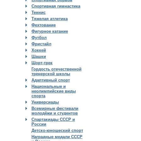
Спортивная гимнастика
Теннис
Тяжелая атлетика
Фехтование
Фигурное катание
Футбол
Фристайл
Хоккей
Шашки
Шорт-трек
Гордость отечественной
тренерской школы
Адаптивный спорт
Национальные и
неолимпийские виды
спорта
Универсиады
Всемирные фестивали
молодёжи и студентов
Спартакиады СССР и
России
Детско-юношеский спорт
Наградные медали СССР