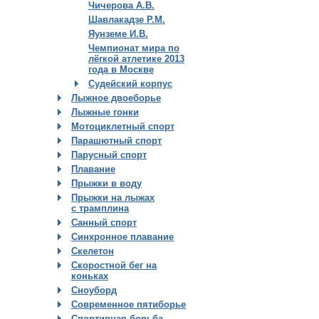
Чичерова А.В.
Шавлакадзе Р.М.
Яунземе И.В.
Чемпионат мира по
лёгкой атлетике 2013
года в Москве
Судейский корпус
Лыжное двоеборье
Лыжные гонки
Мотоциклетный спорт
Парашютный спорт
Парусный спорт
Плавание
Прыжки в воду
Прыжки на лыжах
с трамплина
Санный спорт
Синхронное плавание
Скелетон
Скоростной бег на
коньках
Сноуборд
Современное пятиборье
Спортивная борьба