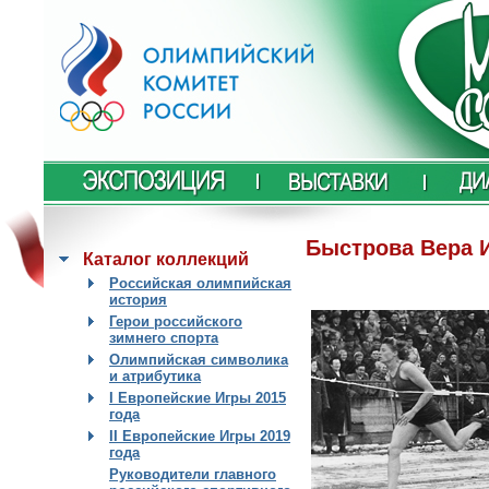
Быстрова Вера 
Каталог коллекций
Российская олимпийская
история
Герои российского
зимнего спорта
Олимпийская символика
и атрибутика
I Европейские Игры 2015
года
II Европейские Игры 2019
года
Руководители главного