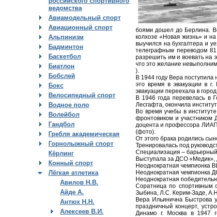
российского спортивного
ведомства
Авиамодельный спорт
Авиационный спорт
боями дошел до Берлина. В
колхозе «Новая жизнь» и на
Альпинизм
выучился на бухгалтера и уе
Бадминтон
телеграфным переводом 81,
Баскетбол
разрешить им и воевать на э
что это желание невыполним
Биатлон
).
Бобслей
В 1944 году Вера поступила 
это время в эвакуации в г
Бокс
эвакуации переехала в город
Велосипедный спорт
В 1946 года перевелась в 
Лесгафта, окончила институт 
Водное поло
Во время учебы в институт
Волейбол
фронтовиком и участником 
Гандбол
доцента и профессора ЛИАП
(фото).
Гребля академическая
От этого брака родились сын
Горнолыжный спорт
Тренировалась под руководс
Специализация – барьерный б
Кёрлинг
Выступала за ДСО «Медик»,
Конный спорт
Неоднократная чемпионка ВЦ
Неоднократная чемпионка ДС
Лёгкая атлетика
Неоднократная победительниц
Авилов Н.В.
Соратница по спортивным со
Айде А.
Зыбина, Л.С. Керим-Заде, А.
Вера Ильинична Быстрова у
Антюх Н.Н.
праздничный концерт, устр
Алексеев В.И.
Динамо г. Москва в 1947 г