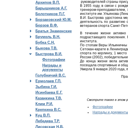
руководителей страны прису
Архипов В.П.
В 1955 году, в связи с рож
Барышников А.Г.
тренером-преподавателем, 
институте им. Ульянова (Лен
Болотников П.Г.
В.И. Быстрова удостоена м
Борзаковский Ю.М.
деятельность по развитию с
Борзов В.Ф.
ветеранов спорта Санкт-Пете
Братья Знаменские
В течение жизни активно 
Брумель В.Н.
подрастающего поколения. П
института.
Бубка С.Н.
По стопам Веры Ильиничны 
Быкова Т.В.
Сетокан-карате в Ленинград
спорта по керлингу, 1 место
Быстрова В.И.
России (2002), победительн
Фотографии
До конца жизни вела акти
посещала спортивные и общ
Награды и
Умерла 9 января 2020 года,
документы
Голубничий В.С.
Пра
Ермолаев Г.П.
Зыбина Г.И.
Исинбаева Е.Г.
Казанкина Т.В.
Смотрите также в этом р
Клим Р.И.
Фотографии
Крепкина В.С.
Награды и документ
Куц В.П.
Лебедева Т.Р.
Лисовская Н.В.