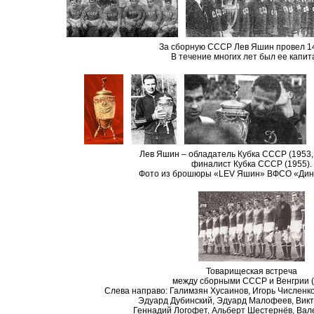
За сборную СССР Лев Яшин провел 14
В течение многих лет был ее капи
Лев Яшин – обладатель Кубка СССР (1953, 
финалист Кубка СССР (1955).
Фото из брошюры «LEV Яшин» ВФСО «Динам
Товарищеская встреча
между сборными СССР и Венгрии (1
Слева направо: Галимзян Хусаинов, Игорь Численко
Эдуард Дубинский, Эдуард Малофеев, Викт
Геннадий Логофет, Альберт Шестернёв, Вал