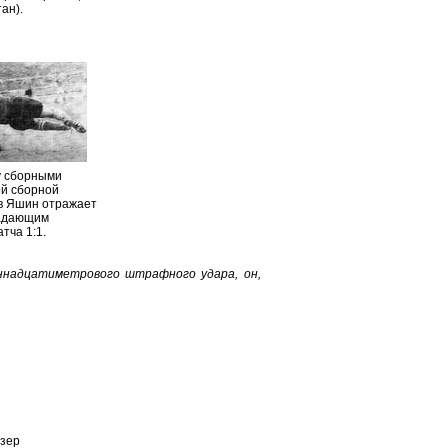
ан).
у сборными
ой сборной
ев Яшин отражает
падающим
тча 1:1.
диннадцатиметрового штрафного удара, он,
зер