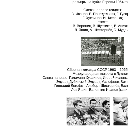
розыгрыша Кубка Европы 1964 го
Слева направо (сидят):
В. Иванов, В. Понедельник, Г. Гуса
Г. Хусаинов, И.Численко;
стоят:
В. Воронин, В. Шустиков, В. Аничк
Л. Яшин, А. Шестернёв, Э. Мудри
Сборная команда СССР 1963 – 1965 
Международная встреча в Лужник
Слева направо: Галимзян Хусаинов, Игорь Численко
Эдуард Дубинский, Эдуард Малофеев, Викт
Геннадий Логофет, Альберт Шестернёв, Вал
Лев Яшин, Валентин Иванов (капи