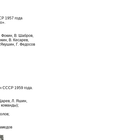
Р 1957 года
о».
. Фокин, В. Шабров,
кин, В. Кесарев,
. Якушин, Г. Федосов
н СССР 1959 года.
Царев, Л. Яшин,
 команды);
колов;
Мамедов