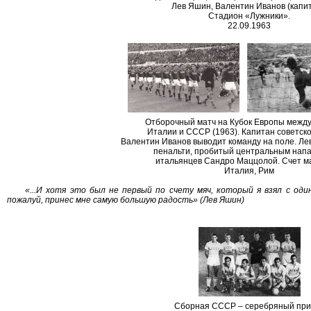
Лев Яшин, Валентин Иванов (капит
Стадион «Лужники».
22.09.1963
Отборочный матч на Кубок Европы межд
Италии и СССР (1963). Капитан советск
Валентин Иванов выводит команду на поле. Л
пенальти, пробитый центральным на
итальянцев Сандро Маццолой. Счет ма
Италия, Рим
«...И хотя это был не первый по счету мяч, который я взял с о
пожалуй, принес мне самую большую радость» (Лев Яшин)
Сборная СССР – серебряный при