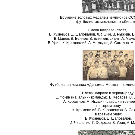
Вручение золотых медалей чемпионов ССС
футболистам московского «Динам
Слева направо (стоят):
Б. Кузнецов, Д. Шаповалов, Л. Яшин, В. Рыжкин, Е
В. Царев, В. Беляев, В. Блинков; сидят: А. Мамы
В. Урин, К. Крижевский. А. Мамедов, А. Соколов, М
Футбольная команда «Динамо» Москва – чемпио
Слева направо в первом ряду:
Е. Фокин (начальник команды), В. Кесарев, В. 
А. Коршунов, М. Якушин (старший тренер
во втором ряду:
К. Крижевский, В. Короленков, А. Со
в третьем ряду:
Б. Кузнецов, Д. Шаповалов,
И. Численко, Г. Федосов, В. Урин, А. 