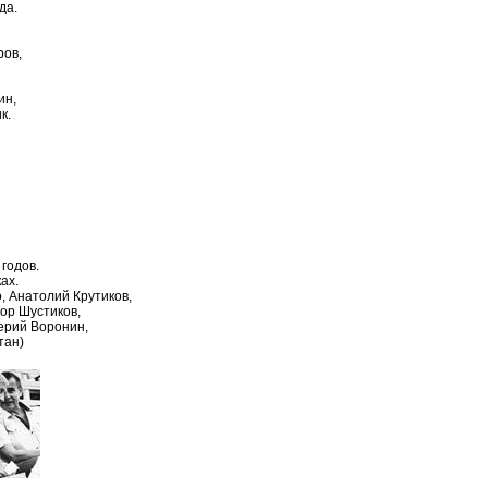
да.
ров,
ин,
к.
годов.
ах.
, Анатолий Крутиков,
ор Шустиков,
ерий Воронин,
тан)