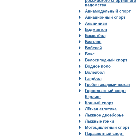
российского спортивного
ведомства
Авиамодельный спорт
Авиационный спорт
Альпинизм
Бадминтон
Баскетбол
Биатлон
Бобслей
Бокс
Велосипедный спорт
Водное поло
Волейбол
Гандбол
Гребля академическая
Горнолыжный спорт
Кёрлинг
Конный спорт
Лёгкая атлетика
Лыжное двоеборье
Лыжные гонки
Мотоциклетный спорт
Парашютный спорт