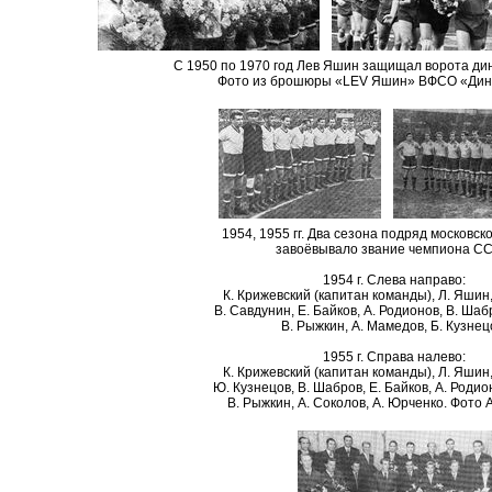
С 1950 по 1970 год Лев Яшин защищал ворота ди
Фото из брошюры «LEV Яшин» ВФСО «Динам
1954, 1955 гг. Два сезона подряд московс
завоёвывало звание чемпиона СС
1954 г. Слева направо:
К. Крижевский (капитан команды), Л. Яшин,
В. Савдунин, Е. Байков, А. Родионов, В. Шаб
В. Рыжкин, А. Мамедов, Б. Кузнец
1955 г. Справа налево:
К. Крижевский (капитан команды), Л. Яшин,
Ю. Кузнецов, В. Шабров, Е. Байков, А. Родио
В. Рыжкин, А. Соколов, А. Юрченко. Фото 