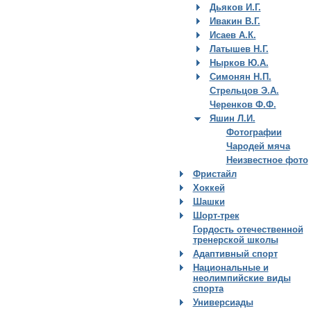
Дьяков И.Г.
Ивакин В.Г.
Исаев А.К.
Латышев Н.Г.
Нырков Ю.А.
Симонян Н.П.
Стрельцов Э.А.
Черенков Ф.Ф.
Яшин Л.И.
Фотографии
Чародей мяча
Неизвестное фото
Фристайл
Хоккей
Шашки
Шорт-трек
Гордость отечественной
тренерской школы
Адаптивный спорт
Национальные и
неолимпийские виды
спорта
Универсиады