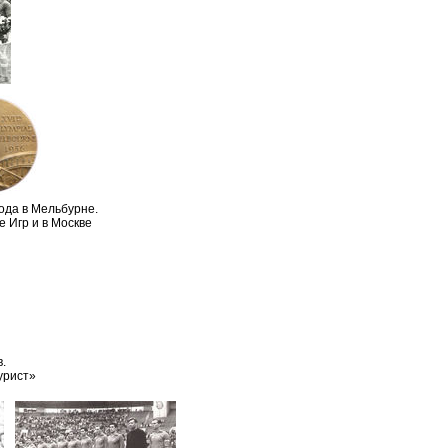
ода в Мельбурне.
 Игр и в Москве
.
урист»