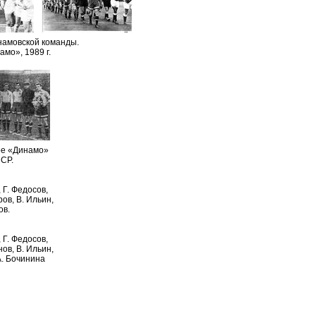
намовской команды.
о», 1989 г.
кое «Динамо»
СР.
 Г. Федосов,
ров, В. Ильин,
ов.
 Г. Федосов,
нов, В. Ильин,
А. Бочинина