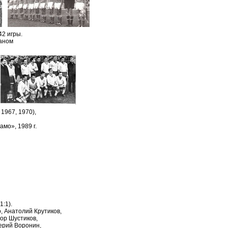
2 игры.
таном
1967, 1970),
о», 1989 г.
:1).
, Анатолий Крутиков,
ор Шустиков,
ерий Воронин,