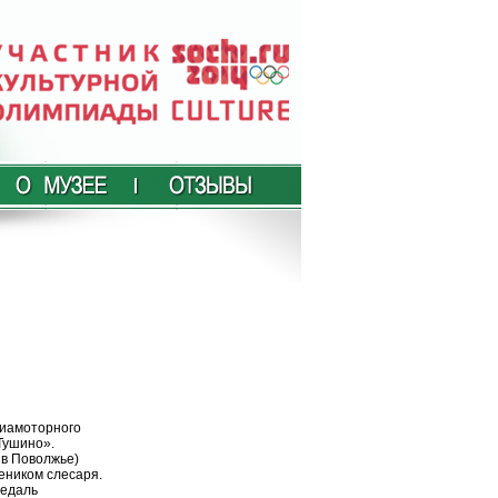
виамоторного
Тушино».
 в Поволжье)
чеником слесаря
.
медаль