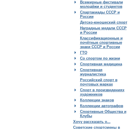
Всемирные фестивали
молодёжи и студентов
Спартакиады СССР и
России
Детско-юношеский спорт
Наградные медали СССР
и России
Классификационные и
почётные спортивные
знаки СССР и России
ГТО
Со спортом по жизни
Спортивная медицина
Спортивная
журналистика
Российский спорт в
почтовых марках
Спорт в произведениях
художников
Коллекции знаков
Коллекции автографов
Спортивные Общества и
Клубы
Хочу рассказать о...
Советские спортсмены в