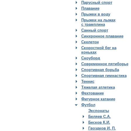
Парусный спорт
Плавание
Прыжки в воду
Прыжки на лыжах
с трамплина
Санный спорт
Синхронное плавание
Скелетон
Скоростной бег на
коньках
Сноуборд
Современное пятиборье
Спортивная борьба
Спортивная гимнастика
Теннис
Тяжелая атлетика
Фехтование
Фигурное катание
Футбол
Экспонаты
Беляев С.А.
Бесков К.И.
Гвоздков И. П.