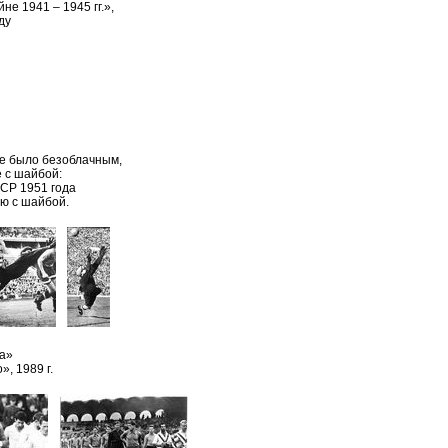
е 1941 – 1945 гг.»,
ду
не было безоблачным,
е с шайбой:
СР 1951 года
ею с шайбой.
ва»
, 1989 г.