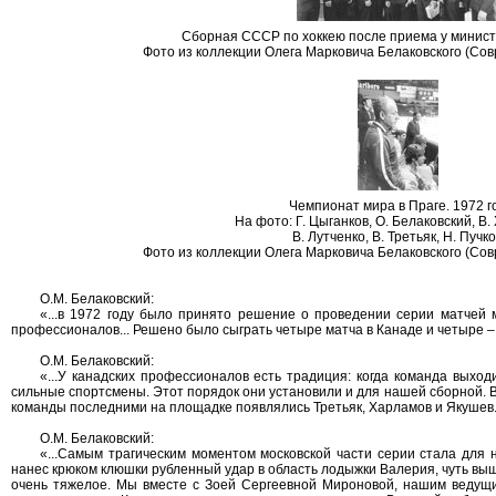
Сборная СССР по хоккею после приема у мини
Фото из коллекции Олега Марковича Белаковского (Со
Чемпионат мира в Праге. 1972 г
На фото: Г. Цыганков, О. Белаковский, В.
В. Лутченко, В. Третьяк, Н. Пучк
Фото из коллекции Олега Марковича Белаковского (Со
О.М. Белаковский:
«...в 1972 году было принято решение о проведении серии матчей
профессионалов... Решено было сыграть четыре матча в Канаде и четыре – 
О.М. Белаковский:
«...У канадских профессионалов есть традиция: когда команда выхо
сильные спортсмены. Этот порядок они установили и для нашей сборной. 
команды последними на площадке появлялись Третьяк, Харламов и Якушев.
О.М. Белаковский:
«...Самым трагическим моментом московской части серии стала для
нанес крюком клюшки рубленный удар в область лодыжки Валерия, чуть вы
очень тяжелое. Мы вместе с Зоей Сергеевной Мироновой, нашим ведущ