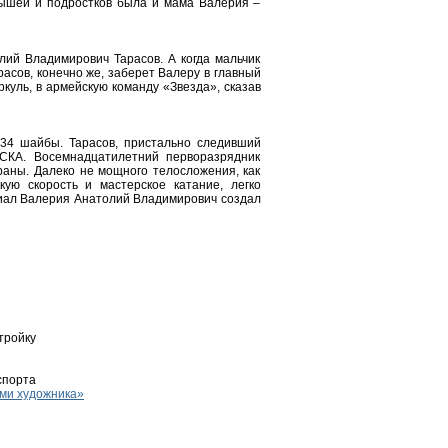
ышей и подростков была и мама Валерия –
лий Владимирович Тарасов. А когда мальчик
расов, конечно же, заберет Валеру в главный
ркуль, в армейскую команду «Звезда», сказав
 34 шайбы. Тарасов, пристально следивший
ЦСКА. Восемнадцатилетний перворазрядник
аны. Далеко не мощного телосложения, как
кую скорость и мастерское катание, легко
циал Валерия Анатолий Владимирович создал
тройку
спорта
ами художника»