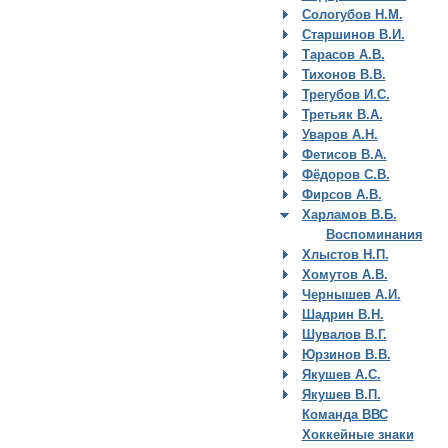
Сологубов Н.М.
Старшинов В.И.
Тарасов А.В.
Тихонов В.В.
Трегубов И.С.
Третьяк В.А.
Уваров А.Н.
Фетисов В.А.
Фёдоров С.В.
Фирсов А.В.
Харламов В.Б.
Воспоминания
Хлыстов Н.П.
Хомутов А.В.
Чернышев А.И.
Шадрин В.Н.
Шувалов В.Г.
Юрзинов В.В.
Якушев А.С.
Якушев В.П.
Команда ВВС
Хоккейные знаки