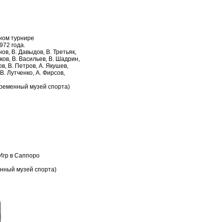
ном турнире
972 года.
ов, В. Давыдов, В. Третьяк,
уков, В. Васильев, В. Шадрин,
ов, В. Петров, А. Якушев,
В. Лутченко, А. Фирсов,
временный музей спорта)
Игр в Саппоро
нный музей спорта)