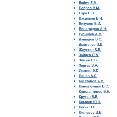
Бабич Е.М.
Бобров В.М.
Буре П.В.
Васильев В.И.
Викулов В.И.
Виноградов А.Н.
Гурышев А.М.
Давыдов В.С.
Дмитриев И.Е.
Жлуктов В.В.
Зайцев О.А.
Зимин Е.В.
Зингер В.А,
Иванов Э.Г.
Ионов А.С.
Касатонов А.В.
Коноваленко В.С.
Константинов В.Н.
Крутов В.Е.
Крылов Ю.Н.
Кузин В.Е.
Кузнецов В.Б.