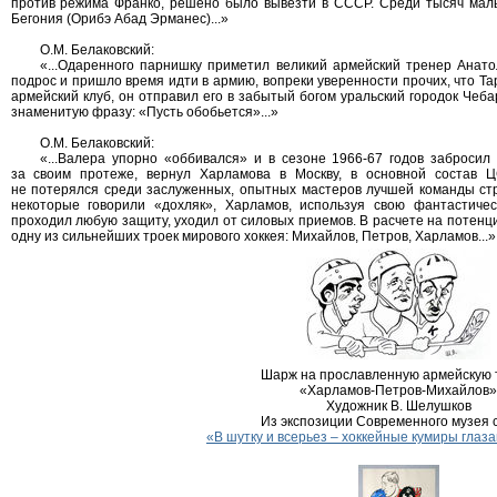
против режима Франко, решено было вывезти в СССР. Среди тысяч мал
Бегония (Орибэ Абад Эрманес)...»
О.М. Белаковский:
«...Одаренного парнишку приметил великий армейский тренер Анато
подрос и пришло время идти в армию, вопреки уверенности прочих, что Та
армейский клуб, он отправил его в забытый богом уральский городок Чеба
знаменитую фразу: «Пусть обобьется»...»
О.М. Белаковский:
«...Валера упорно «оббивался» и в сезоне 1966-67 годов забросил
за своим протеже, вернул Харламова в Москву, в основной состав 
не потерялся среди заслуженных, опытных мастеров лучшей команды стр
некоторые говорили «дохляк», Харламов, используя свою фантастичес
проходил любую защиту, уходил от силовых приемов. В расчете на потен
одну из сильнейших троек мирового хоккея: Михайлов, Петров, Харламов...»
Шарж на прославленную армейскую 
«Харламов-Петров-Михайлов»
Художник В. Шелушков
Из экспозиции Современного музея 
«В шутку и всерьез – хоккейные кумиры глаз