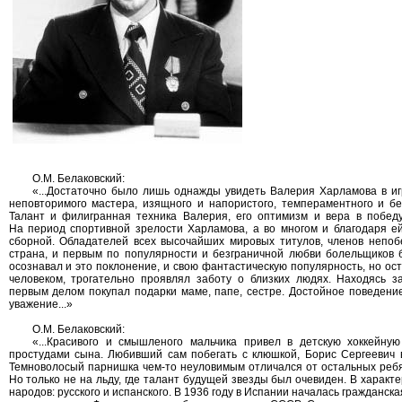
О.М. Белаковский:
«...Достаточно было лишь однажды увидеть Валерия Харламова в игр
неповторимого мастера, изящного и напористого, темпераментного и бе
Талант и филигранная техника Валерия, его оптимизм и вера в побед
На период спортивной зрелости Харламова, а во многом и благодаря е
сборной. Обладателей всех высочайших мировых титулов, членов непо
страна, и первым по популярности и безграничной любви болельщиков б
осознавал и это поклонение, и свою фантастическую популярность, но ос
человеком, трогательно проявлял заботу о близких людях. Находясь 
первым делом покупал подарки маме, папе, сестре. Достойное поведени
уважение...»
О.М. Белаковский:
«...Красивого и смышленого мальчика привел в детскую хоккейн
простудами сына. Любивший сам побегать с клюшкой, Борис Сергеевич в
Темноволосый парнишка чем-то неуловимым отличался от остальных ребят
Но только не на льду, где талант будущей звезды был очевиден. В характ
народов: русского и испанского. В 1936 году в Испании началась гражданск