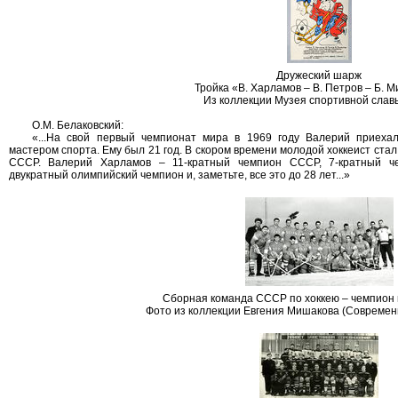
Дружеский шарж
Тройка «В. Харламов – В. Петров – Б. 
Из коллекции Музея спортивной сла
О.М. Белаковский:
«...На свой первый чемпионат мира в 1969 году Валерий приеха
мастером спорта. Ему был 21 год. В скором времени молодой хоккеист ста
СССР. Валерий Харламов – 11-кратный чемпион СССР, 7-кратный че
двукратный олимпийский чемпион и, заметьте, все это до 28 лет...»
Сборная команда СССР по хоккею – чемпион 
Фото из коллекции Евгения Мишакова (Современ