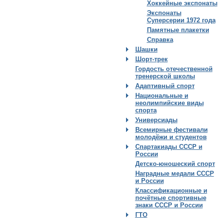
Хоккейные экспонаты
Экспонаты
Суперсерии 1972 года
Памятные плакетки
Справка
Шашки
Шорт-трек
Гордость отечественной
тренерской школы
Адаптивный спорт
Национальные и
неолимпийские виды
спорта
Универсиады
Всемирные фестивали
молодёжи и студентов
Спартакиады СССР и
России
Детско-юношеский спорт
Наградные медали СССР
и России
Классификационные и
почётные спортивные
знаки СССР и России
ГТО