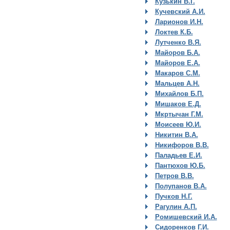
Кузькин В.Г.
Кучевский А.И.
Ларионов И.Н.
Локтев К.Б.
Лутченко В.Я.
Майоров Б.А.
Майоров Е.А.
Макаров С.М.
Мальцев А.Н.
Михайлов Б.П.
Мишаков Е.Д.
Мкртычан Г.М.
Моисеев Ю.И.
Никитин В.А.
Никифоров В.В.
Паладьев Е.И.
Пантюхов Ю.Б.
Петров В.В.
Полупанов В.А.
Пучков Н.Г.
Рагулин А.П.
Ромишевский И.А.
Сидоренков Г.И.