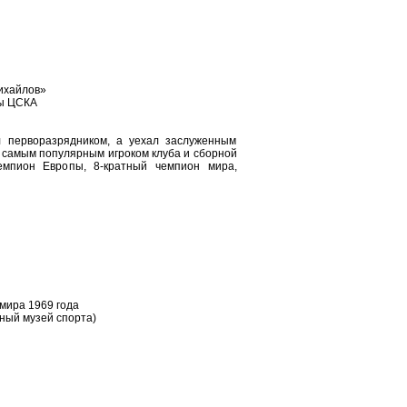
Михайлов»
вы ЦСКА
л перворазрядником, а уехал заслуженным
л самым популярным игроком клуба и сборной
мпион Европы, 8-кратный чемпион мира,
мира 1969 года
ный музей спорта)