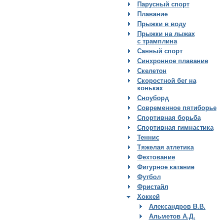
Парусный спорт
Плавание
Прыжки в воду
Прыжки на лыжах
с трамплина
Санный спорт
Синхронное плавание
Скелетон
Скоростной бег на
коньках
Сноуборд
Современное пятиборье
Спортивная борьба
Спортивная гимнастика
Теннис
Тяжелая атлетика
Фехтование
Фигурное катание
Футбол
Фристайл
Хоккей
Александров В.В.
Альметов А.Д.