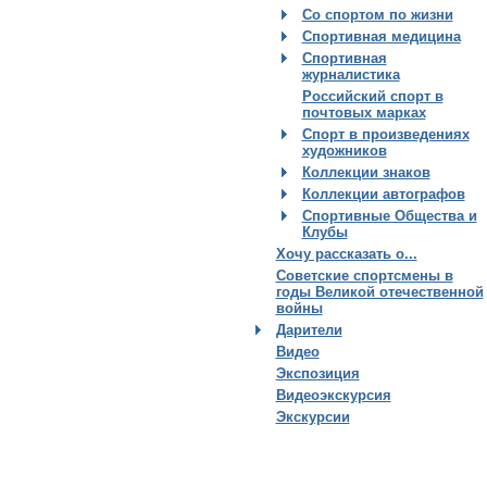
Со спортом по жизни
Спортивная медицина
Спортивная
журналистика
Российский спорт в
почтовых марках
Спорт в произведениях
художников
Коллекции знаков
Коллекции автографов
Спортивные Общества и
Клубы
Хочу рассказать о...
Советские спортсмены в
годы Великой отечественной
войны
Дарители
Видео
Экспозиция
Видеоэкскурсия
Экскурсии