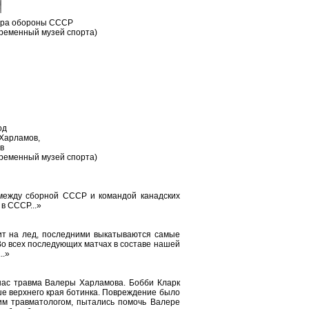
стра обороны СССР
временный музей спорта)
од
 Харламов,
ов
временный музей спорта)
 между сборной СССР и командой канадских
в СССР...»
дит на лед, последними выкатываются самые
Во всех последующих матчах в составе нашей
..»
 нас травма Валеры Харламова. Бобби Кларк
ше верхнего края ботинка. Повреждение было
им травматологом, пытались помочь Валере