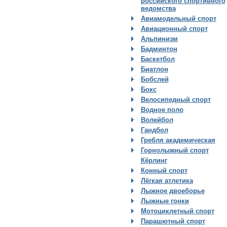
российского спортивного
ведомства
Авиамодельный спорт
Авиационный спорт
Альпинизм
Бадминтон
Баскетбол
Биатлон
Бобслей
Бокс
Велосипедный спорт
Водное поло
Волейбол
Гандбол
Гребля академическая
Горнолыжный спорт
Кёрлинг
Конный спорт
Лёгкая атлетика
Лыжное двоеборье
Лыжные гонки
Мотоциклетный спорт
Парашютный спорт