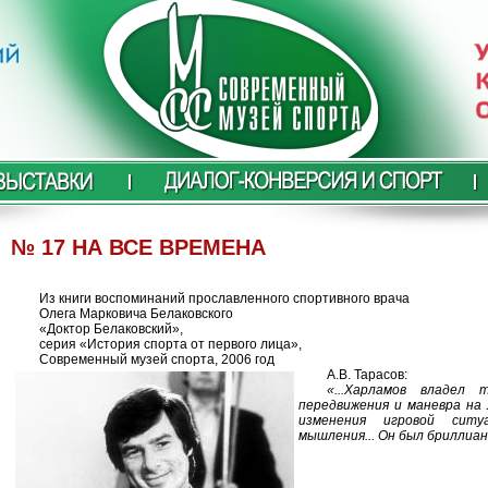
№ 17 НА ВСЕ ВРЕМЕНА
Из книги воспоминаний прославленного спортивного врача
Олега Марковича Белаковского
«Доктор Белаковский»,
серия «История спорта от первого лица»,
Современный музей спорта, 2006 год
А.В. Тарасов:
«...Харламов владел 
передвижения и маневра на 
изменения игровой ситу
мышления... Он был бриллиант