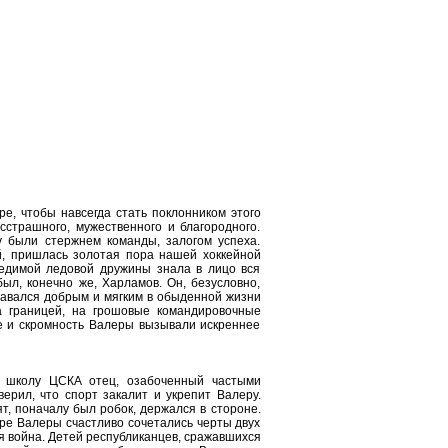
е, чтобы навсегда стать поклонником этого
сстрашного, мужественного и благородного.
у были стержнем команды, залогом успеха.
й, пришлась золотая пора нашей хоккейной
бедимой ледовой дружины знала в лицо вся
ыл, конечно же, Харламов. Он, безусловно,
тавался добрым и мягким в обыденной жизни
за границей, на грошовые командировочные
е и скромность Валеры вызывали искреннее
ую школу ЦСКА отец, озабоченный частыми
ерил, что спорт закалит и укрепит Валеру.
, поначалу был робок, держался в стороне.
ере Валеры счастливо сочетались черты двух
ая война. Детей республиканцев, сражавшихся