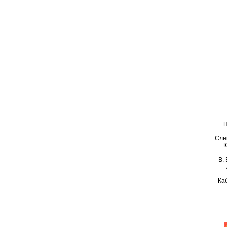
П
Слев
Ю
В.
Каб