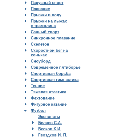
Парусный спорт
Плавание
Прыжки в воду
Прыжки на лыжах
с трамплина
Санный спорт
Синхронное плавание
Скелетон
Скоростной бег на
коньках
Сноуборд
Современное пятиборье
Спортивная борьба
Спортивная гимнастика
Теннис
Тяжелая атлетика
Фехтование
Фигурное катание
Футбол
Экспонаты
Беляев С.А.
Бесков К.И.
Гвоздков И. П.