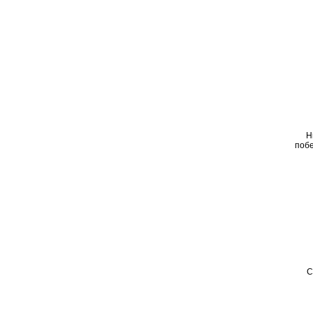
Н
побе
С