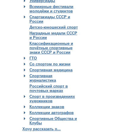
Универсиады
Всемирные фестивали
молодёжи и студентов
Спартакиады СССР и
России
Детско-юношеский спорт
Наградные медали СССР
и России
Классификационные и
почётные спортивные
знаки СССР и России
ГТО
Со спортом по жизни
Спортивная медицина
Спортивная
журналистика
Российский спорт в
почтовых марках
Спорт в произведениях
художников
Коллекции знаков
Коллекции автографов
Спортивные Общества и
Клубы
Хочу рассказать о...