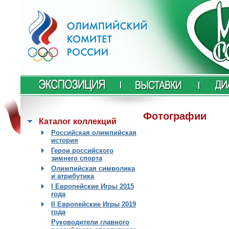
Фотографии
Каталог коллекций
Российская олимпийская
история
Герои российского
зимнего спорта
Олимпийская символика
и атрибутика
I Европейские Игры 2015
года
II Европейские Игры 2019
года
Руководители главного