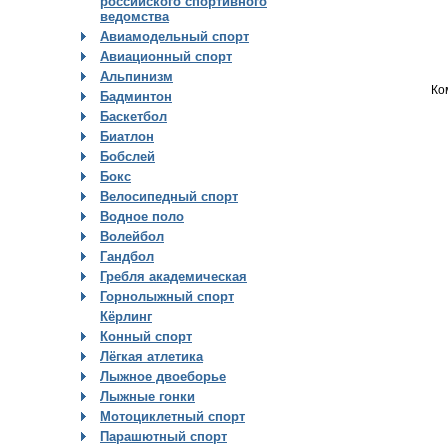
российского спортивного
ведомства
Авиамодельный спорт
Авиационный спорт
Альпинизм
Ко
Бадминтон
Баскетбол
Биатлон
Бобслей
Бокс
Велосипедный спорт
Водное поло
Волейбол
Гандбол
Гребля академическая
Горнолыжный спорт
Кёрлинг
Конный спорт
Лёгкая атлетика
Лыжное двоеборье
Лыжные гонки
Мотоциклетный спорт
Парашютный спорт