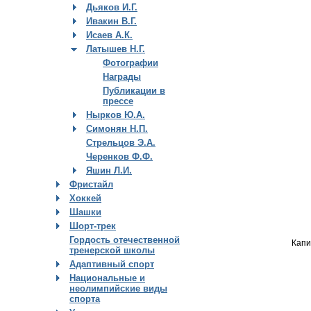
Дьяков И.Г.
Ивакин В.Г.
Исаев А.К.
Латышев Н.Г.
Фотографии
Награды
Публикации в
прессе
Нырков Ю.А.
Симонян Н.П.
Стрельцов Э.А.
Черенков Ф.Ф.
Яшин Л.И.
Фристайл
Хоккей
Шашки
Шорт-трек
Гордость отечественной
Капи
тренерской школы
Адаптивный спорт
Национальные и
неолимпийские виды
спорта