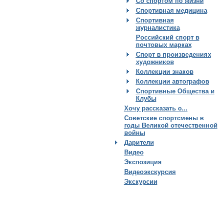
Со спортом по жизни
Спортивная медицина
Спортивная
журналистика
Российский спорт в
почтовых марках
Спорт в произведениях
художников
Коллекции знаков
Коллекции автографов
Спортивные Общества и
Клубы
Хочу рассказать о...
Советские спортсмены в
годы Великой отечественной
войны
Дарители
Видео
Экспозиция
Видеоэкскурсия
Экскурсии