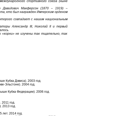
 международного спортивного союза (ныне
 Давидович Макферсон (1870 – 1919) –
рта, кто был награжден Имперским орденом
 которого совпадает с нашим национальным
торы Александр III, Николай II и первый
алось.
я и «корни» не изучены так тщательно, так
ше Кубка Дэвиса). 2003 год.
ве-Эльстоне). 2004 год.
ыше Кубка Федерации). 2006 год.
 2011 год.
. 2013 год.
лет. 2014 год.