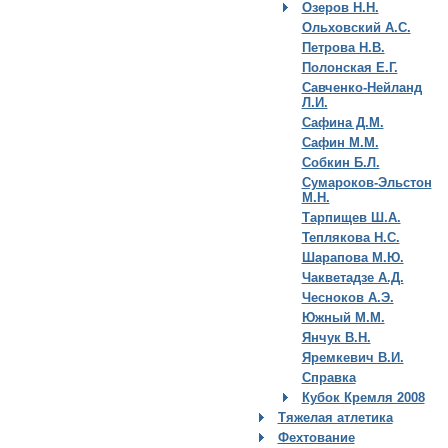
Озеров Н.Н.
Ольховский А.С.
Петрова Н.В.
Полонская Е.Г.
Савченко-Нейланд
Л.И.
Сафина Д.М.
Сафин М.М.
Собкин Б.Л.
Сумароков-Эльстон
М.Н.
Тарпищев Ш.А.
Теплякова Н.С.
Шарапова М.Ю.
Чакветадзе А.Д.
Чесноков А.Э.
Южный М.М.
Янчук В.Н.
Яремкевич В.И.
Справка
Кубок Кремля 2008
Тяжелая атлетика
Фехтование