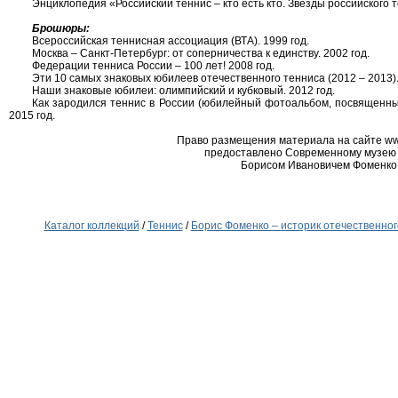
Энциклопедия «Российский теннис – кто есть кто. Звёзды российского т
Брошюры:
Всероссийская теннисная ассоциация (ВТА). 1999 год.
Москва – Санкт-Петербург: от соперничества к единству. 2002 год.
Федерации тенниса России – 100 лет! 2008 год.
Эти 10 самых знаковых юбилеев отечественного тенниса (2012 – 2013).
Наши знаковые юбилеи: олимпийский и кубковый. 2012 год.
Как зародился теннис в России (юбилейный фотоальбом, посвященны
2015 год.
Право размещения материала на сайте ww
предоставлено Современному музею
Борисом Ивановичем Фоменко
Каталог коллекций
/
Теннис
/
Борис Фоменко – историк отечественног