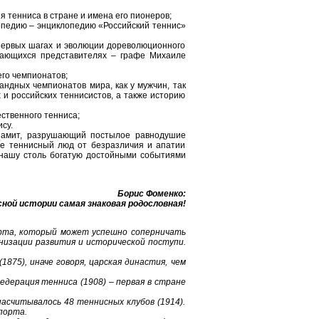
я тенниса в стране и имена его пионеров;
опедию – энциклопедию «Российский теннис»
 первых шагах и эволюции дореволюционного
ыдающихся представителях – графе Михаиле
его чемпионатов;
андных чемпионатов мира, как у мужчин, так
х и российских теннисистов, а также историю
ственного тенниса;
су.
инамит, разрушающий постылое равнодушие
ие теннисный люд от безразличия и апатии
 нашу столь богатую достойными событиями
Борис Фоменко:
ной истории самая знаковая родословная!
порта, который может успешно соперничать
низации развития и исторической поступи.
1875), иначе говоря, царская династия, чем
едерация тенниса (1908) – первая в стране
насчитывалось 48 теннисных клубов (1914).
порта.