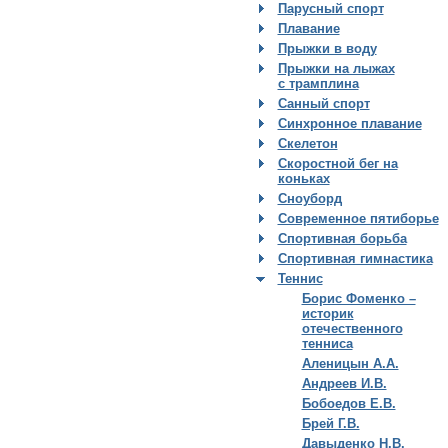
Парусный спорт
Плавание
Прыжки в воду
Прыжки на лыжах
с трамплина
Санный спорт
Синхронное плавание
Скелетон
Скоростной бег на
коньках
Сноуборд
Современное пятиборье
Спортивная борьба
Спортивная гимнастика
Теннис
Борис Фоменко –
историк
отечественного
тенниса
Аленицын А.А.
Андреев И.В.
Бобоедов Е.В.
Брей Г.В.
Давыденко Н.В.