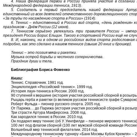
4. Наша федерация первой в России приняла участие в создании
Международной федерации тенниса, 1913).
5. Создатель и первый председатель нашей федерации Артур
единственный из всех деятелей отечественного дореволюционного спо
«За труды по насаждению спорта в России» (1914).
6. Теннис – единственный в России вид спорта, «день рождения»
праздником – Днём России (12 июня).
7. Теннисом серьёзно увлекались три правителя России – импера
президент России Борис Ельцин. Такого в спортивной России ещё не случ
8. И, наконец, ни в одном из российских видов спорта родословна
подробно, как это сделано в нашем теннисе (свыше 20 книг и брошюр).
Теннис – это поэзия мяча и ракетки.
Музыка острой борьбы и честного соперничества.
Праздник души и тела.
Библиография Бориса Фоменко
Книги:
Теннис. Справочник. 1981 год.
Энциклопедия «Российский теннис». 1999 год.
История лаун-тенниса в России. 2000 год.
90 ступеней к вершине (история участия российской сборной в розыгры
Рыцарь герба и ракетки (о великом русском теннисисте графе Сумароко
Роберт Фульда – пионер русского спорта. 2005 год.
От Парижа… до Парижа (история участия российской сборной в розыгр
Три страсти Артура Макферсона. 2008 год.
Как зародился теннис в России. 2010 год.
Он подарил миру теннис (об У. Уингфилде – пионере мирового тенниса).
100 лет под флагом сборной (100 лет мужской сборной команде России)
Волшебный мир теннисной филателии. 2014 год.
Международному теннисному турниру «Банк Москвы Кубок Кремля» – 25 