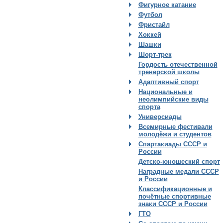
Фигурное катание
Футбол
Фристайл
Хоккей
Шашки
Шорт-трек
Гордость отечественной
тренерской школы
Адаптивный спорт
Национальные и
неолимпийские виды
спорта
Универсиады
Всемирные фестивали
молодёжи и студентов
Спартакиады СССР и
России
Детско-юношеский спорт
Наградные медали СССР
и России
Классификационные и
почётные спортивные
знаки СССР и России
ГТО