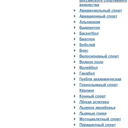
российского спортивного
ведомства
Авиамодельный спорт
Авиационный спорт
Альпинизм
Бадминтон
Баскетбол
Биатлон
Бобслей
Бокс
Велосипедный спорт
Водное поло
Волейбол
Гандбол
Гребля академическая
Горнолыжный спорт
Кёрлинг
Конный спорт
Лёгкая атлетика
Лыжное двоеборье
Лыжные гонки
Мотоциклетный спорт
Парашютный спорт