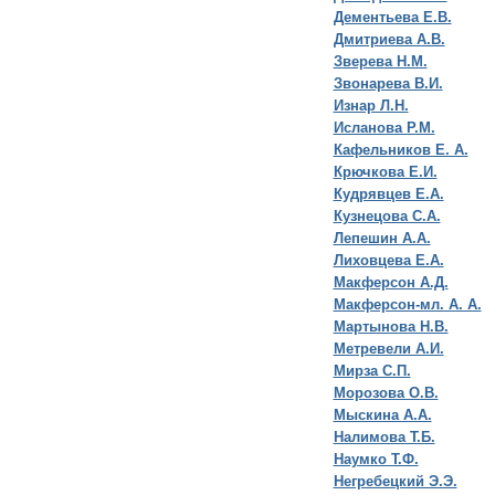
Дементьева Е.В.
Дмитриева А.В.
Зверева Н.М.
Звонарева В.И.
Изнар Л.Н.
Исланова Р.М.
Кафельников Е. А.
Крючкова Е.И.
Кудрявцев Е.А.
Кузнецова С.А.
Лепешин А.А.
Лиховцева Е.А.
Макферсон А.Д.
Макферсон-мл. А. А.
Мартынова Н.В.
Метревели А.И.
Мирза С.П.
Морозова О.В.
Мыскина А.А.
Налимова Т.Б.
Наумко Т.Ф.
Негребецкий Э.Э.