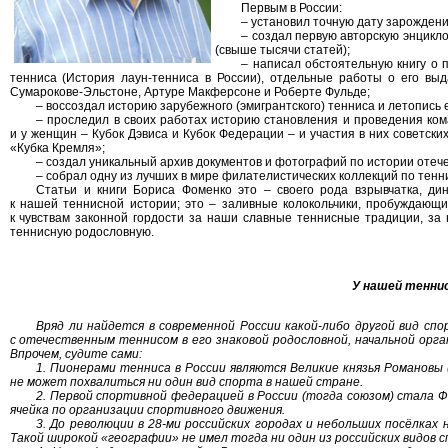
Первым в России:
– установил точную дату зарождени
– создал первую авторскую энцикл
(свыше тысячи статей);
– написал обстоятельную книгу о
тенниса (История лаун-тенниса в России), отдельные работы о его в
Сумарокове-Эльстоне, Артуре Макферсоне и Роберте Фульде;
– воссоздал историю зарубежного (эмигрантского) тенниса и летопись 
– проследил в своих работах историю становления и проведения ком
и у женщин – Кубок Дэвиса и Кубок Федерации – и участия в них советски
«Кубка Кремля»;
– создал уникальный архив документов и фотографий по истории отече
– собрал одну из лучших в мире филателистических коллекций по тенни
Статьи и книги Бориса Фоменко это – своего рода взрывчатка, д
к нашей теннисной истории; это – заливные колокольчики, пробуждающ
к чувствам законной гордости за наши славные теннисные традиции, за
теннисную родословную.
У нашей теннис
Вряд ли найдется в современной России какой-либо другой вид с
с отечественным теннисом в его знаковой родословной, начальной орга
Впрочем, судите сами:
1. Пионерами тенниса в России являются Великие князья Романовы (
не может похвалиться ни один вид спорта в нашей стране.
2. Первой спортивной федерацией в России (тогда союзом) стала Ф
ячейка по организации спортивного движения.
3. До революции в 28-ми российских городах и небольших посёлках 
Такой широкой «географии» не имел тогда ни один из российских видов с