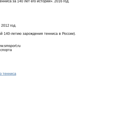
енниса за 140 лет его истории». 2016 год.
 2012 год.
й 140-летию зарождения тенниса в России).
w.smsport.ru
 спорта
о тенниса