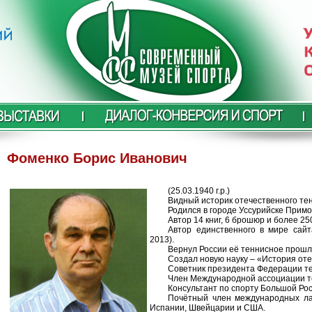
Фоменко Борис Иванович
(25.03.1940 г.р.)
Видный историк отечественного те
Родился в городе Уссурийске Примо
Автор 14 книг, 6 брошюр и более 25
Автор единственного в мире сайт
2013).
Вернул России её теннисное прошл
Создал новую науку – «История оте
Советник президента Федерации те
Член Международной ассоциации те
Консультант по спорту Большой Рос
Почётный член международных лау
Испании, Швейцарии и США.