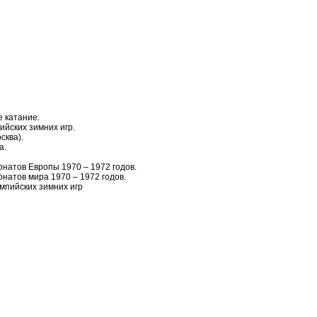
е катание.
йских зимних игр.
сква).
а.
натов Европы 1970 – 1972 годов.
натов мира 1970 – 1972 годов.
мпийских зимних игр