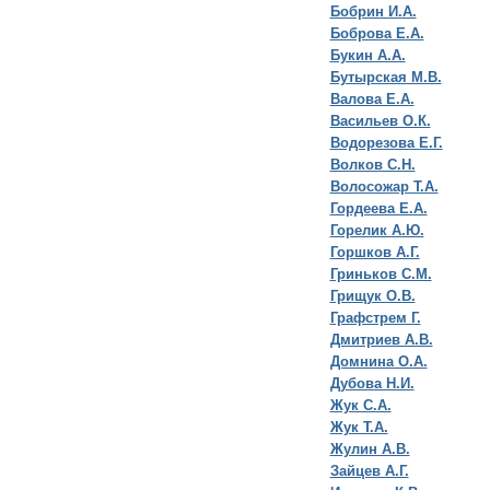
Бобрин И.А.
Боброва Е.А.
Букин А.А.
Бутырская М.В.
Валова Е.А.
Васильев О.К.
Водорезова Е.Г.
Волков С.Н.
Волосожар Т.А.
Гордеева Е.А.
Горелик А.Ю.
Горшков А.Г.
Гриньков С.М.
Грищук О.В.
Графстрем Г.
Дмитриев А.В.
Домнина О.А.
Дубова Н.И.
Жук С.А.
Жук Т.А.
Жулин А.В.
Зайцев А.Г.