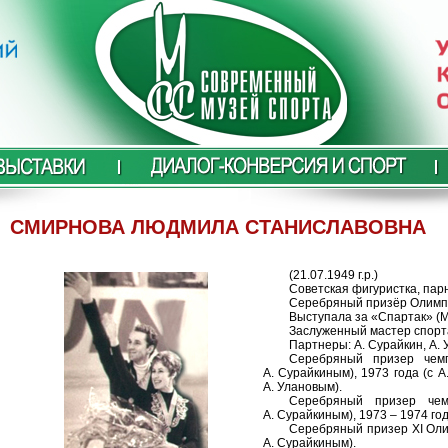
СМИРНОВА ЛЮДМИЛА СТАНИСЛАВОВНА
(21.07.1949 г.р.)
Советская фигуристка, пар
Серебряный призёр Олимпи
Выступала за «Спартак» (М
Заслуженный мастер спорт
Партнеры: А. Сурайкин, А. У
Серебряный призер чем
А. Сурайкиным), 1973 года (с А
А. Улановым).
Серебряный призер че
А. Сурайкиным), 1973 – 1974 год
Серебряный призер XI Олим
А. Сурайкиным).