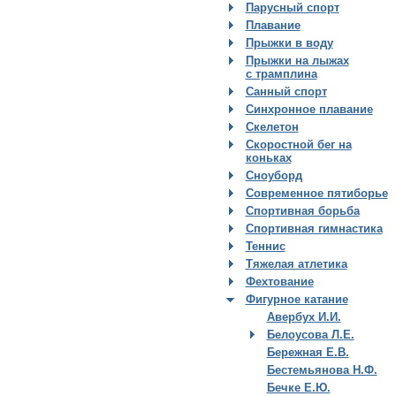
Парусный спорт
Плавание
Прыжки в воду
Прыжки на лыжах
с трамплина
Санный спорт
Синхронное плавание
Скелетон
Скоростной бег на
коньках
Сноуборд
Современное пятиборье
Спортивная борьба
Спортивная гимнастика
Теннис
Тяжелая атлетика
Фехтование
Фигурное катание
Авербух И.И.
Белоусова Л.Е.
Бережная Е.В.
Бестемьянова Н.Ф.
Бечке Е.Ю.