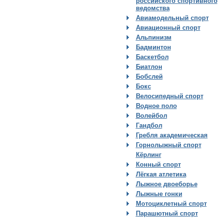
российского спортивного
ведомства
Авиамодельный спорт
Авиационный спорт
Альпинизм
Бадминтон
Баскетбол
Биатлон
Бобслей
Бокс
Велосипедный спорт
Водное поло
Волейбол
Гандбол
Гребля академическая
Горнолыжный спорт
Кёрлинг
Конный спорт
Лёгкая атлетика
Лыжное двоеборье
Лыжные гонки
Мотоциклетный спорт
Парашютный спорт