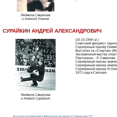
Людмила Смирнова
и Алексей Уланов
СУРАЙКИН АНДРЕЙ АЛЕКСАНДРОВИЧ
(20.10.1948 г.р.)
Советский фигурист, парно
Серебряный призёр Олимпи
Выступал за «Спартак» (Мо
Заслуженный мастер спорт
Партнерша – Л. Смирнова.
Серебряный призер чемпио
Серебряный призер чемпио
Серебряный призер XI Оли
1972 года в Саппоро.
Людмила Смирнова
и Андрей Сурайкин
Каталог коллекций
/
Фигурное катание
/
Смирнова Л.С.