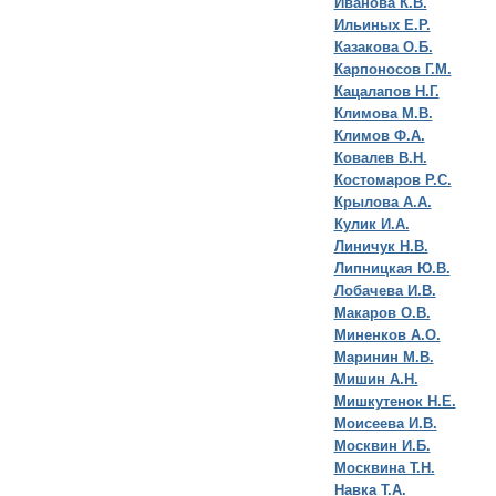
Иванова К.В.
Ильиных Е.Р.
Казакова О.Б.
Карпоносов Г.М.
Кацалапов Н.Г.
Климова М.В.
Климов Ф.А.
Ковалев В.Н.
Костомаров Р.С.
Крылова А.А.
Кулик И.А.
Линичук Н.В.
Липницкая Ю.В.
Лобачева И.В.
Макаров О.В.
Миненков А.О.
Маринин М.В.
Мишин А.Н.
Мишкутенок Н.Е.
Моисеева И.В.
Москвин И.Б.
Москвина Т.Н.
Навка Т.А.