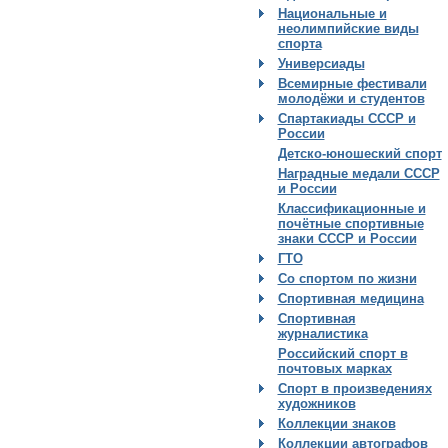
Национальные и
неолимпийские виды
спорта
Универсиады
Всемирные фестивали
молодёжи и студентов
Спартакиады СССР и
России
Детско-юношеский спорт
Наградные медали СССР
и России
Классификационные и
почётные спортивные
знаки СССР и России
ГТО
Со спортом по жизни
Спортивная медицина
Спортивная
журналистика
Российский спорт в
почтовых марках
Спорт в произведениях
художников
Коллекции знаков
Коллекции автографов