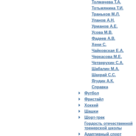
Толмачева Т.А.
Тотьмянина Т.И.
Траньков М.Л.
Уланов А.Н.
Урманов А.Е.
Усова М.В.
Фадеев А.В.
Хени С.
Чайковская Е.А.
Черкасова М.Е.
Четверухин С.А.
Шабалин М.А.
Шахрай С.С.
Ягудин А.К.
Справка
Футбол
Фристайл
Хоккей
Шашки
Шорт-трек
Гордость отечественной
тренерской школы
Адаптивный спорт