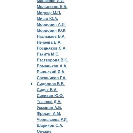
Манаенко И.И.
Мельников Б.Б.
Мидлер М.П.
Мишо Ю.А.
Мордовин А.П.
Мордовин Ю.К.
Назлымов В.А.
Нечаева Е.А.
Поздняков С.А.
Ракита М.С.
Растворова В.К.
Романьков А.А.
Рыльский Я.А.
Свешников Г.А.
Сидорова В.В.
Сидяк В.А.
Сисикин Ю.Ф.
Тышлер Д.А.
Усманов А.Б.
Фросин А.М.
Чернышева Р.И.
Шариков С.А.
Оружие