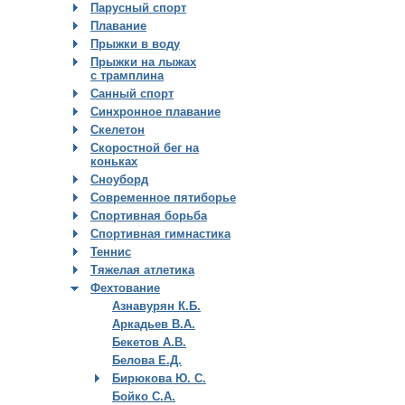
Парусный спорт
Плавание
Прыжки в воду
Прыжки на лыжах
с трамплина
Санный спорт
Синхронное плавание
Скелетон
Скоростной бег на
коньках
Сноуборд
Современное пятиборье
Спортивная борьба
Спортивная гимнастика
Теннис
Тяжелая атлетика
Фехтование
Азнавурян К.Б.
Аркадьев В.А.
Бекетов А.В.
Белова Е.Д.
Бирюкова Ю. С.
Бойко С.А.