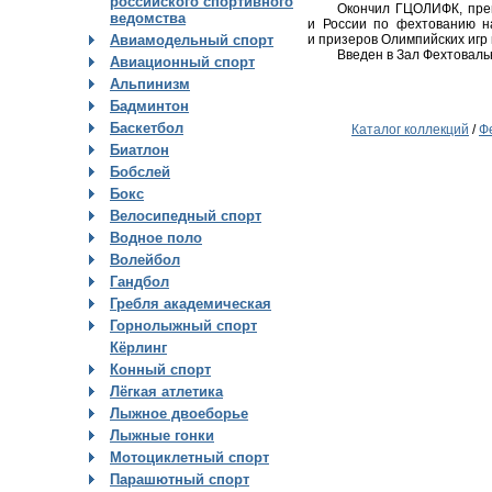
российского спортивного
Окончил ГЦОЛИФК, пре
ведомства
и России по фехтованию на
и призеров Олимпийских игр и
Авиамодельный спорт
Введен в Зал Фехтовальн
Авиационный спорт
Альпинизм
Бадминтон
Баскетбол
Каталог коллекций
/
Ф
Биатлон
Бобслей
Бокс
Велосипедный спорт
Водное поло
Волейбол
Гандбол
Гребля академическая
Горнолыжный спорт
Кёрлинг
Конный спорт
Лёгкая атлетика
Лыжное двоеборье
Лыжные гонки
Мотоциклетный спорт
Парашютный спорт