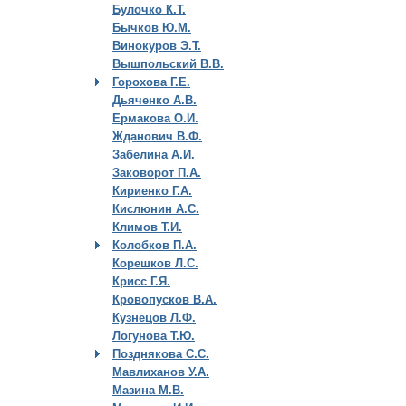
Булочко К.Т.
Бычков Ю.М.
Винокуров Э.Т.
Вышпольский В.В.
Горохова Г.Е.
Дьяченко А.В.
Ермакова О.И.
Жданович В.Ф.
Забелина А.И.
Заковорот П.А.
Кириенко Г.А.
Кислюнин А.С.
Климов Т.И.
Колобков П.А.
Корешков Л.С.
Крисс Г.Я.
Кровопусков В.А.
Кузнецов Л.Ф.
Логунова Т.Ю.
Позднякова С.С.
Мавлиханов У.А.
Мазина М.В.