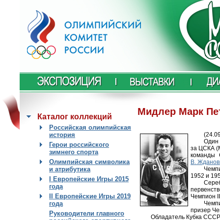
Мидлер Марк Пе
Каталог коллекций
Российская олимпийская
(24.0
история
Один
Герои российского
за ЦСКА (
зимнего спорта
команды 
Олимпийская символика
В. Жданов
Чемпи
и атрибутика
1952 и 19
I Европейские Игры 2015
Сере
года
первенст
II Европейские Игры 2019
Чемпион I
Чемпи
года
призер Че
Руководители главного
Обладатель Кубка СССР 