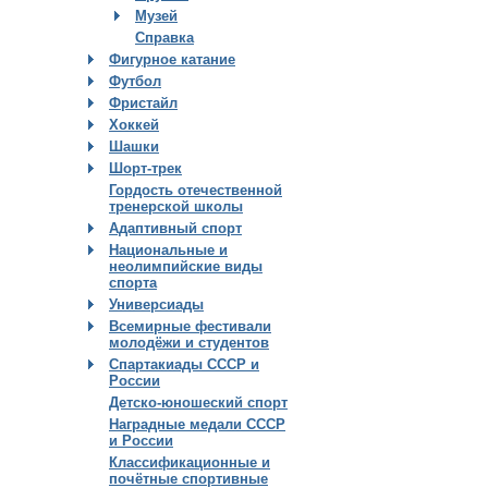
Музей
Справка
Фигурное катание
Футбол
Фристайл
Хоккей
Шашки
Шорт-трек
Гордость отечественной
тренерской школы
Адаптивный спорт
Национальные и
неолимпийские виды
спорта
Универсиады
Всемирные фестивали
молодёжи и студентов
Спартакиады СССР и
России
Детско-юношеский спорт
Наградные медали СССР
и России
Классификационные и
почётные спортивные