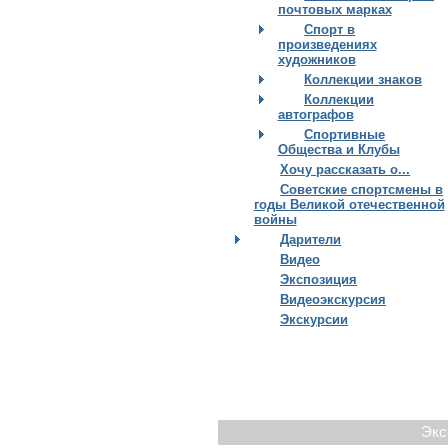
почтовых марках
Спорт в
произведениях
художников
Коллекции знаков
Коллекции
автографов
Спортивные
Общества и Клубы
Хочу рассказать о...
Советские спортсмены в
годы Великой отечественной
войны
Дарители
Видео
Экспозиция
Видеоэкскурсия
Экскурсии
Экс