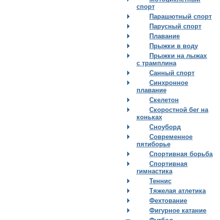
спорт
Парашютный спорт
Парусный спорт
Плавание
Прыжки в воду
Прыжки на лыжах
с трамплина
Санный спорт
Синхронное
плавание
Скелетон
Скоростной бег на
коньках
Сноуборд
Современное
пятиборье
Спортивная борьба
Спортивная
гимнастика
Теннис
Тяжелая атлетика
Фехтование
Фигурное катание