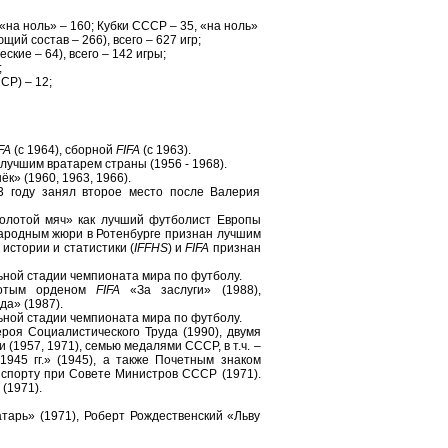
«на ноль» – 160; Кубки СССР – 35, «на ноль»
й состав – 266), всего – 627 игр;
кие – 64), всего – 142 игры;
;
СР) – 12;
FA
(с 1964), сборной
FIFA
(с 1963).
лучшим вратарем страны (1956 - 1968).
к» (1960, 1963, 1966).
3 году занял второе место после Валерия
олотой мяч» как лучший футболист Европы
ународным жюри в Ротенбурге признан лучшим
истории и статистики (
IFFHS
) и
FIFA
признан
ной стадии чемпионата мира по футболу.
лотым орденом
FIFA
«За заслуги» (1988),
а» (1987).
ной стадии чемпионата мира по футболу.
оя Социалистического Труда (1990), двумя
(1957, 1971), семью медалями СССР, в т.ч. –
945 гг.» (1945), а также Почетным знаком
 спорту при Совете Министров СССР (1971).
(1971).
арь» (1971), Роберт Рождественский «Льву