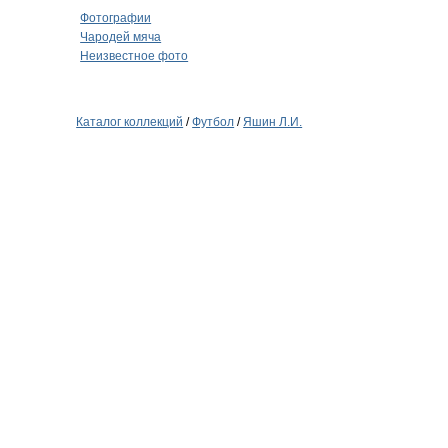
Фотографии
Чародей мяча
Неизвестное фото
Каталог коллекций
/
Футбол
/
Яшин Л.И.