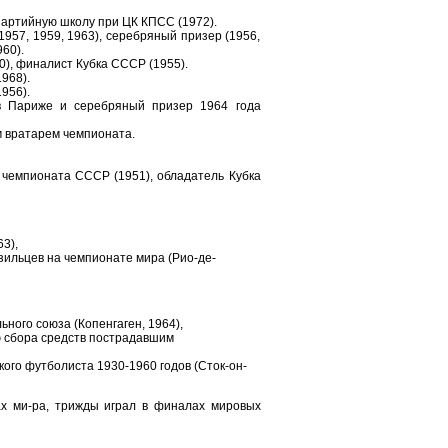
артийную школу при ЦК КПСС (1972).
957, 1959, 1963), серебряный призер (1956,
60).
0), финалист Кубка СССР (1955).
968).
956).
в Париже и серебряный призер 1964 года
м вратарем чемпионата.
 чемпионата СССР (1951), обладатель Кубка
63),
зильцев на чемпионате мира (Рио-де-
ьного союза (Копенгаген, 1964),
ю сбора средств пострадавшим
кого футболиста 1930-1960 годов (Сток-он-
х ми-ра, трижды играл в финалах мировых