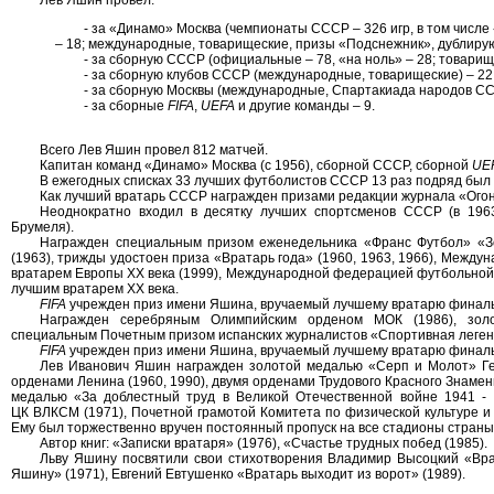
- за «Динамо» Москва (чемпионаты СССР – 326 игр, в том числе 
– 18; международные, товарищеские, призы «Подснежник», дублирующи
- за сборную СССР (официальные – 78, «на ноль» – 28; товарищес
- за сборную клубов СССР (международные, товарищеские) – 22
- за сборную Москвы (международные, Спартакиада народов СС
- за сборные
FIFA
,
UEFA
и другие команды – 9.
Всего Лев Яшин провел 812 матчей.
Капитан команд «Динамо» Москва (с 1956), сборной СССР, сборной
UE
В ежегодных списках 33 лучших футболистов СССР 13 раз подряд был 
Как лучший вратарь СССР награжден призами редакции журнала «Огонё
Неоднократно входил в десятку лучших спортсменов СССР (в 196
Брумеля).
Награжден специальным призом еженедельника «Франс Футбол» «З
(1963), трижды удостоен приза «Вратарь года» (1960, 1963, 1966), Межд
вратарем Европы ХХ века (1999), Международной федерацией футбольной 
лучшим вратарем XX века.
FIFA
учрежден приз имени Яшина, вручаемый лучшему вратарю финаль
Награжден серебряным Олимпийским орденом МОК (1986), зо
специальным Почетным призом испанских журналистов «Спортивная легенд
FIFA
учрежден приз имени Яшина, вручаемый лучшему вратарю финаль
Лев Иванович Яшин награжден золотой медалью «Серп и Молот» Гер
орденами Ленина (1960, 1990), двумя орденами Трудового Красного Знамени 
медалью «За доблестный труд в Великой Отечественной войне 1941 - 1
ЦК ВЛКСМ (1971), Почетной грамотой Комитета по физической культуре и
Ему был торжественно вручен постоянный пропуск на все стадионы страны 
Автор книг: «Записки вратаря» (1976), «Счастье трудных побед (1985).
Льву Яшину посвятили свои стихотворения Владимир Высоцкий «Врат
Яшину» (1971), Евгений Евтушенко «Вратарь выходит из ворот» (1989).