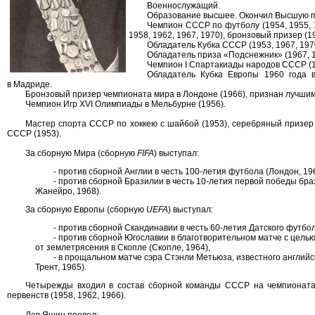
Военнослужащий.
Образование высшее. Окончил Высшую п
Чемпион СССР по футболу (1954, 1955, 1
1958, 1962, 1967, 1970), бронзовый призер (19
Обладатель Кубка СССР (1953, 1967, 197
Обладатель приза «Подснежник» (1967, 1
Чемпион I Спартакиады народов СССР (1
Обладатель Кубка Европы 1960 года 
в Мадриде.
Бронзовый призер чемпионата мира в Лондоне (1966), признан лучши
Чемпион Игр XVI Олимпиады в Мельбурне (1956).
Мастер спорта СССР по хоккею с шайбой (1953), серебряный призер
СССР (1953).
За сборную Мира (сборную
FIFA
) выступал:
- против сборной Англии в честь 100-летия футбола (Лондон, 19
- против сборной Бразилии в честь 10-летия первой победы бра
Жанейро, 1968).
За сборную Европы (сборную
UEFA
) выступал:
- против сборной Скандинавии в честь 60-летия Датского футбол
- против сборной Югославии в благотворительном матче с цель
от землетрясения в Скопле (Скопле, 1964),
- в прощальном матче сэра Стэнли Метьюза, известного английс
Трент, 1965).
Четырежды входил в состав сборной команды СССР на чемпионата
первенств (1958, 1962, 1966).
Лев Яшин провел: