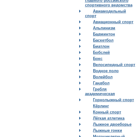
главного российского
спортивного ведомства
Авиамодельный
спорт
Авиационный спорт
Альпинизм
Бадминтон
Баскетбол
Биатлон
Бобслей
Бокс
Велосипедный спорт
Водное поло
Волейбол
Гандбол
Гребля
академическая
Горнолыжный спорт
Кёрлинг
Конный спорт
Лёгкая атлетика
Лыжное двоеборье
Лыжные гонки
Мотоциклетный