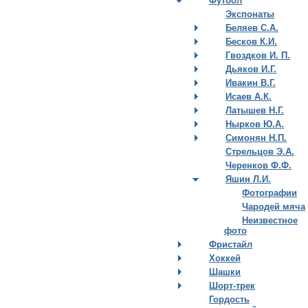
Футбол
Экспонаты
Беляев С.А.
Бесков К.И.
Гвоздков И. П.
Дьяков И.Г.
Ивакин В.Г.
Исаев А.К.
Латышев Н.Г.
Нырков Ю.А.
Симонян Н.П.
Стрельцов Э.А.
Черенков Ф.Ф.
Яшин Л.И.
Фотографии
Чародей мяча
Неизвестное
фото
Фристайл
Хоккей
Шашки
Шорт-трек
Гордость