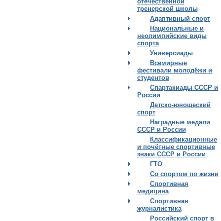
отечественной
тренерской школы
Адаптивный спорт
Национальные и
неолимпийские виды
спорта
Универсиады
Всемирные
фестивали молодёжи и
студентов
Спартакиады СССР и
России
Детско-юношеский
спорт
Наградные медали
СССР и России
Классификационные
и почётные спортивные
знаки СССР и России
ГТО
Со спортом по жизни
Спортивная
медицина
Спортивная
журналистика
Российский спорт в