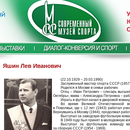
Яшин Лев Иванович
(22.10.1929 – 20.03.1990)
Заслуженный мастер спорта СССР (1957)
Родился в Москве в семье рабочих.
Отец – Иван Петрович – слесарь высше
Октябрь», мама – Александра Петровна – раб
Играть в футбол начал в дворовой команд
Во время Великой Отечественной в
в Поволжье, где с 12 лет (1943) работал уч
Вернувшись в Москву (1944), продолжал работ
Выступал за заводскую футбольную кома
В 1949 году был принят в молодежную ко
Выступал за футбольную команду ма
за сборную СССР (1954 - 1969).