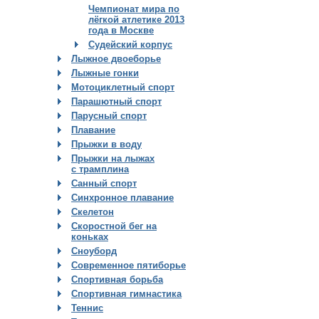
Чемпионат мира по
лёгкой атлетике 2013
года в Москве
Судейский корпус
Лыжное двоеборье
Лыжные гонки
Мотоциклетный спорт
Парашютный спорт
Парусный спорт
Плавание
Прыжки в воду
Прыжки на лыжах
с трамплина
Санный спорт
Синхронное плавание
Скелетон
Скоростной бег на
коньках
Сноуборд
Современное пятиборье
Спортивная борьба
Спортивная гимнастика
Теннис