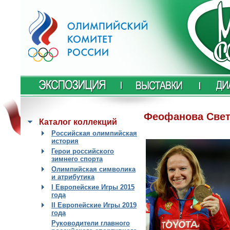
Феофанова Свет
Каталог коллекций
Российская олимпийская
история
Герои российского
зимнего спорта
Олимпийская символика
и атрибутика
I Европейские Игры 2015
года
II Европейские Игры 2019
года
Руководители главного