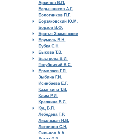
Архипов В.П.
Барышников А.Г.
Болотников П.Г.
Борзаковский Ю.М.
Борзов В.Ф.
Братья Знаменские
Брумель В.Н.
Бубка С.Н.
Быкова Т.В.
Быстрова В.И.
Голубничий В.С.
Ермолаев Г.П.
Зыбина Г.И.
Исинбаева Е.Г.
Казанкина Т.В.
Клим Р.И.
Крепкина В.С.
Куц В.П.
Лебедева Т.Р.
Лисовская Н.В.
Литвинов С.Н.
Сильнов А.А.