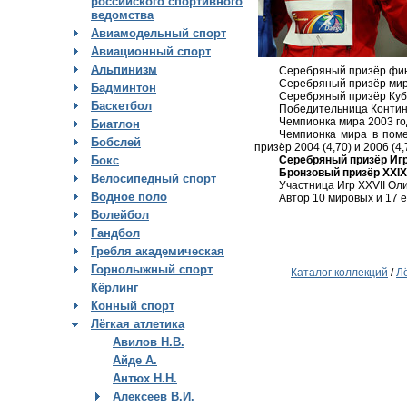
российского спортивного
ведомства
Авиамодельный спорт
Авиационный спорт
Альпинизм
Серебряный призёр фи
Серебряный призёр миров
Бадминтон
Серебряный призёр Кубк
Баскетбол
Победительница Контине
Чемпионка мира 2003 год
Биатлон
Чемпионка мира в поме
Бобслей
призёр 2004 (4,70) и 2006 (4,
Серебряный призёр Игр 
Бокс
Бронзовый призёр XXIX 
Велосипедный спорт
Участница Игр XXVII Ол
Водное поло
Автор 10 мировых и 17 е
Волейбол
Гандбол
Гребля академическая
Горнолыжный спорт
Каталог коллекций
/
Л
Кёрлинг
Конный спорт
Лёгкая атлетика
Авилов Н.В.
Айде А.
Антюх Н.Н.
Алексеев В.И.