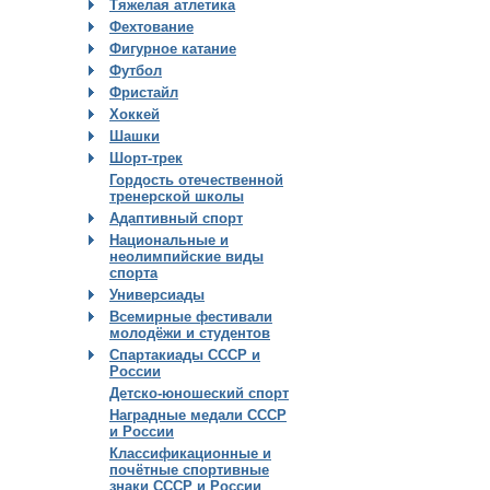
Тяжелая атлетика
Фехтование
Фигурное катание
Футбол
Фристайл
Хоккей
Шашки
Шорт-трек
Гордость отечественной
тренерской школы
Адаптивный спорт
Национальные и
неолимпийские виды
спорта
Универсиады
Всемирные фестивали
молодёжи и студентов
Спартакиады СССР и
России
Детско-юношеский спорт
Наградные медали СССР
и России
Классификационные и
почётные спортивные
знаки СССР и России