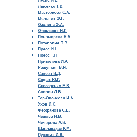
Лусис Я.В.
Лысенко Т.В.
Мастеркова С.А.
Мельник Ф.Г.
Озолина Э.А.
Откаленко Н.Г.
Пономарева Н.А.
Потапович П.В.
Пресс И.Н.
Пресс Т.Н.
Привалова И.А.
Ращупкин В.И.
Санеев В.Д.
Седых Ю.Г.
Слесаренко Е.В.
Спирин Л.В.
Тер-Ованесян И.А.
Ухов И.С.
Феофанова С.Е.
Чижова Н.В.
Чичерова А.В.
Шавлакадзе Р.М.
Яунземе И.В.