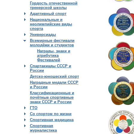
Гордость отечественной
тренерской школы
Адаптивный спорт
Национальные и
неолимпийские виды
спорта
Универсиады
Всемирные фестивали
молодёжи и студентов
Награды, знаки и
атрибутика
Фестивалей
Спартакиады СССР и
России
Детско-юношеский спорт
Наградные медали СССР
и России
Классификационные и
почётные спортивные
знаки СССР и России
ГТО
Со спортом по жизни
Спортивная медицина
Спортивная
журналистика