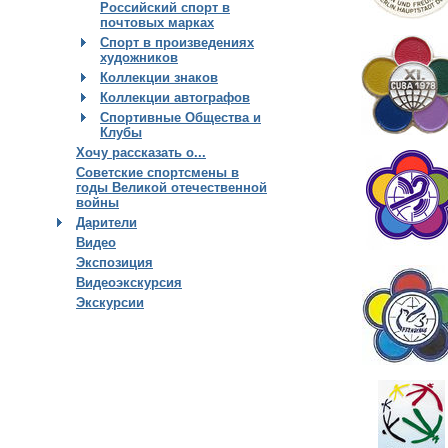
Российский спорт в
почтовых марках
Спорт в произведениях
художников
Коллекции знаков
Коллекции автографов
Спортивные Общества и
Клубы
Хочу рассказать о...
Советские спортсмены в
годы Великой отечественной
войны
Дарители
Видео
Экспозиция
Видеоэкскурсия
Экскурсии