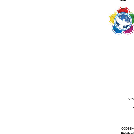
Меж
соревн
шахмат