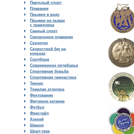
Парусный спорт
Плавание
Прыжки в воду
Прыжки на лыжах
с трамплина
Санный спорт
Синхронное плавание
Скелетон
Скоростной бег на
коньках
Сноуборд
Современное пятиборье
Спортивная борьба
Спортивная гимнастика
Теннис
Тяжелая атлетика
Фехтование
Фигурное катание
Футбол
Фристайл
Хоккей
Шашки
Шорт-трек