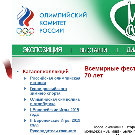
Всемирные фест
Каталог коллекций
70 лет
Российская олимпийская
история
Герои российского
зимнего спорта
Олимпийская символика
и атрибутика
I Европейские Игры 2015
года
II Европейские Игры 2019
года
После окончания Втор
Руководители главного
молодёжи «За мир!» Было 