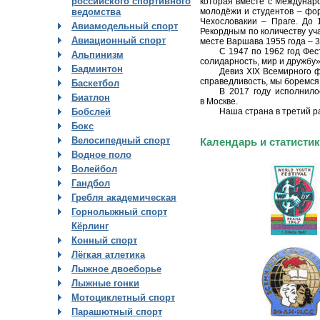
российского спортивного
которая вместе с Междунар
молодёжи и студентов – фо
ведомства
Чехословакии – Праге. До 
Авиамодельный спорт
Рекордным по количеству уча
Авиационный спорт
месте Варшава 1955 года – 30
С 1947 по 1962 год Фес
Альпинизм
солидарность, мир и дружбу»
Бадминтон
Девиз XIX Всемирного ф
справедливость, мы боремся
Баскетбол
В 2017 году исполнило
Биатлон
в Москве.
Наша страна в третий р
Бобслей
Бокс
Велосипедный спорт
Календарь и статисти
Водное поло
Волейбол
Гандбол
Гребля академическая
Горнолыжный спорт
Кёрлинг
Конный спорт
Лёгкая атлетика
Лыжное двоеборье
Лыжные гонки
Мотоциклетный спорт
Парашютный спорт