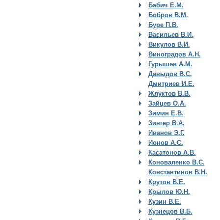
Бабич Е.М.
Бобров В.М.
Буре П.В.
Васильев В.И.
Викулов В.И.
Виноградов А.Н.
Гурышев А.М.
Давыдов В.С.
Дмитриев И.Е.
Жлуктов В.В.
Зайцев О.А.
Зимин Е.В.
Зингер В.А,
Иванов Э.Г.
Ионов А.С.
Касатонов А.В.
Коноваленко В.С.
Константинов В.Н.
Крутов В.Е.
Крылов Ю.Н.
Кузин В.Е.
Кузнецов В.Б.