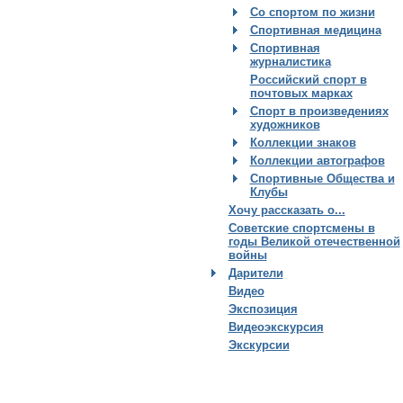
Со спортом по жизни
Спортивная медицина
Спортивная
журналистика
Российский спорт в
почтовых марках
Спорт в произведениях
художников
Коллекции знаков
Коллекции автографов
Спортивные Общества и
Клубы
Хочу рассказать о...
Советские спортсмены в
годы Великой отечественной
войны
Дарители
Видео
Экспозиция
Видеоэкскурсия
Экскурсии