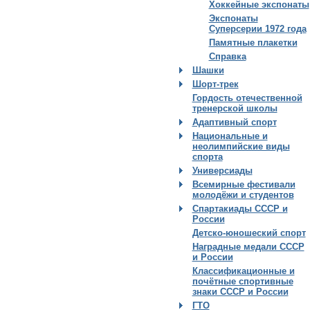
Хоккейные экспонаты
Экспонаты
Суперсерии 1972 года
Памятные плакетки
Справка
Шашки
Шорт-трек
Гордость отечественной
тренерской школы
Адаптивный спорт
Национальные и
неолимпийские виды
спорта
Универсиады
Всемирные фестивали
молодёжи и студентов
Спартакиады СССР и
России
Детско-юношеский спорт
Наградные медали СССР
и России
Классификационные и
почётные спортивные
знаки СССР и России
ГТО