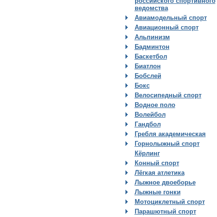
российского спортивного
ведомства
Авиамодельный спорт
Авиационный спорт
Альпинизм
Бадминтон
Баскетбол
Биатлон
Бобслей
Бокс
Велосипедный спорт
Водное поло
Волейбол
Гандбол
Гребля академическая
Горнолыжный спорт
Кёрлинг
Конный спорт
Лёгкая атлетика
Лыжное двоеборье
Лыжные гонки
Мотоциклетный спорт
Парашютный спорт