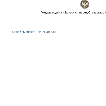
Медаль ордена «За заслуги перед Отечеством» I
Хоккей
/
Моисеев Ю.И.
/
Награды