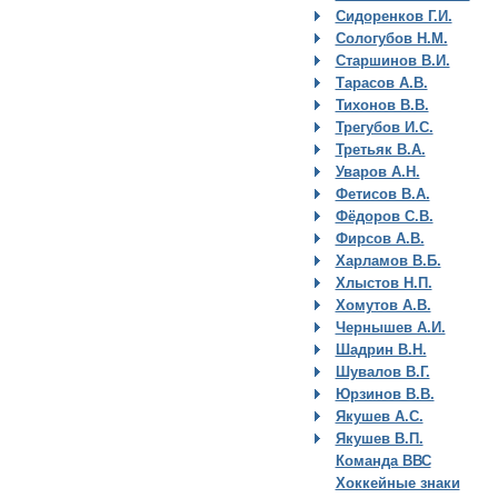
Сидоренков Г.И.
Сологубов Н.М.
Старшинов В.И.
Тарасов А.В.
Тихонов В.В.
Трегубов И.С.
Третьяк В.А.
Уваров А.Н.
Фетисов В.А.
Фёдоров С.В.
Фирсов А.В.
Харламов В.Б.
Хлыстов Н.П.
Хомутов А.В.
Чернышев А.И.
Шадрин В.Н.
Шувалов В.Г.
Юрзинов В.В.
Якушев А.С.
Якушев В.П.
Команда ВВС
Хоккейные знаки