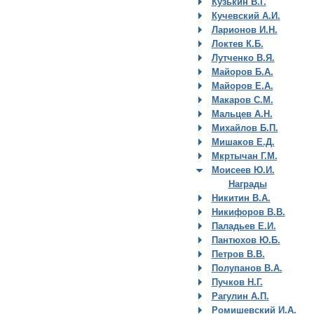
Кузькин В.Г.
Кучевский А.И.
Ларионов И.Н.
Локтев К.Б.
Лутченко В.Я.
Майоров Б.А.
Майоров Е.А.
Макаров С.М.
Мальцев А.Н.
Михайлов Б.П.
Мишаков Е.Д.
Мкртычан Г.М.
Моисеев Ю.И.
Награды
Никитин В.А.
Никифоров В.В.
Паладьев Е.И.
Пантюхов Ю.Б.
Петров В.В.
Полупанов В.А.
Пучков Н.Г.
Рагулин А.П.
Ромишевский И.А.