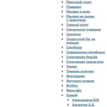
Парусный спорт
Плавание
Прыжки в воду
Прыжки на лыжах
с трамплина
Санный спорт
Синхронное плавание
Скелетон
Скоростной бег на
коньках
Сноуборд
Современное пятиборье
Спортивная борьба
Спортивная гимнастика
Теннис
Тяжелая атлетика
Фехтование
Фигурное катание
Футбол
Фристайл
Хоккей
Александров В.В.
Альметов А.Д.