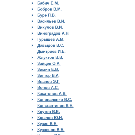
Бабич Е.М.
Бобров В.М.
Буре П.В.
Васильев В.И.
Викулов В.И.
Виноградов А.Н.
Гурышев А.М.
Давыдов В.С.
Дмитриев И.Е.
Жлуктов В.В.
Зайцев О.А.
Зимин Е.В.
Зингер В.А,
Иванов Э.Г.
Ионов А.С.
Касатонов А.В.
Коноваленко В.С.
Константинов В.Н.
Крутов В.Е.
Крылов Ю.Н.
Кузин В.Е.
Кузнецов В.Б.