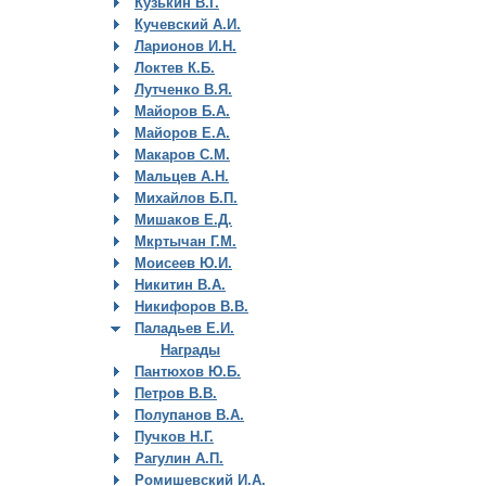
Кузькин В.Г.
Кучевский А.И.
Ларионов И.Н.
Локтев К.Б.
Лутченко В.Я.
Майоров Б.А.
Майоров Е.А.
Макаров С.М.
Мальцев А.Н.
Михайлов Б.П.
Мишаков Е.Д.
Мкртычан Г.М.
Моисеев Ю.И.
Никитин В.А.
Никифоров В.В.
Паладьев Е.И.
Награды
Пантюхов Ю.Б.
Петров В.В.
Полупанов В.А.
Пучков Н.Г.
Рагулин А.П.
Ромишевский И.А.