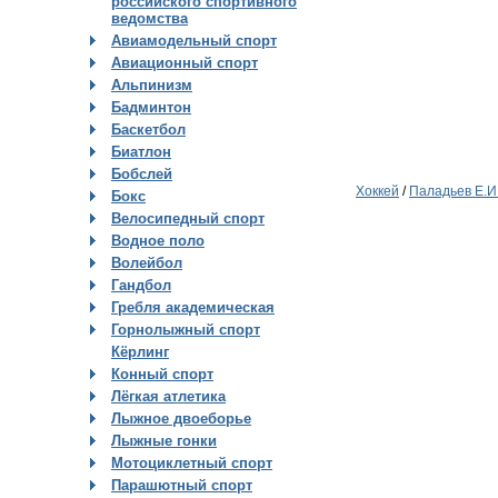
российского спортивного
ведомства
Авиамодельный спорт
Авиационный спорт
Альпинизм
Бадминтон
Баскетбол
Биатлон
Бобслей
Хоккей
/
Паладьев Е.И
Бокс
Велосипедный спорт
Водное поло
Волейбол
Гандбол
Гребля академическая
Горнолыжный спорт
Кёрлинг
Конный спорт
Лёгкая атлетика
Лыжное двоеборье
Лыжные гонки
Мотоциклетный спорт
Парашютный спорт