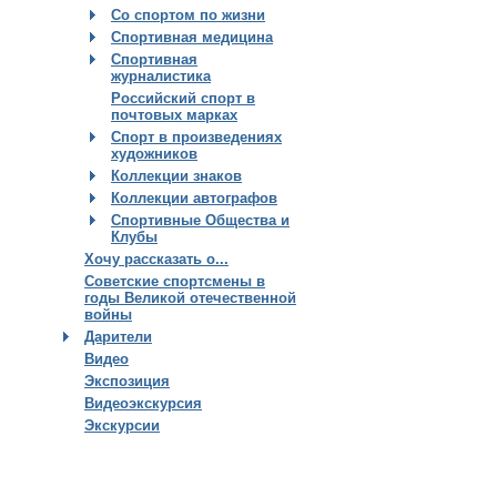
Со спортом по жизни
Спортивная медицина
Спортивная
журналистика
Российский спорт в
почтовых марках
Спорт в произведениях
художников
Коллекции знаков
Коллекции автографов
Спортивные Общества и
Клубы
Хочу рассказать о...
Советские спортсмены в
годы Великой отечественной
войны
Дарители
Видео
Экспозиция
Видеоэкскурсия
Экскурсии