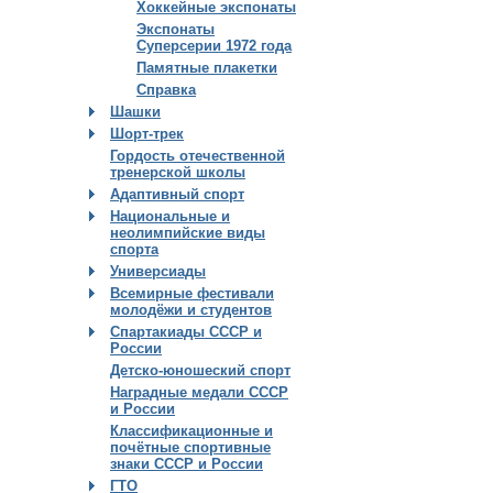
Хоккейные экспонаты
Экспонаты
Суперсерии 1972 года
Памятные плакетки
Справка
Шашки
Шорт-трек
Гордость отечественной
тренерской школы
Адаптивный спорт
Национальные и
неолимпийские виды
спорта
Универсиады
Всемирные фестивали
молодёжи и студентов
Спартакиады СССР и
России
Детско-юношеский спорт
Наградные медали СССР
и России
Классификационные и
почётные спортивные
знаки СССР и России
ГТО