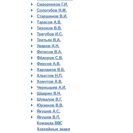
Сидоренков Г.И.
Сологубов Н.М.
Старшинов В.И.
Тарасов А.В.
Тихонов В.В.
Трегубов И.С.
Третьяк В.А.
Уваров А.Н.
Фетисов В.А.
Фёдоров С.В.
Фирсов А.В.
Харламов В.Б.
Хлыстов Н.П.
Хомутов А.В.
Чернышев А.И.
Шадрин В.Н.
Шувалов В.Г.
Юрзинов В.В.
Якушев А.С.
Якушев В.П.
Команда ВВС
Хоккейные знаки