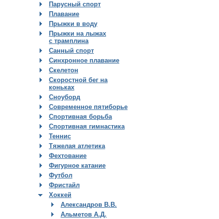
Парусный спорт
Плавание
Прыжки в воду
Прыжки на лыжах
с трамплина
Санный спорт
Синхронное плавание
Скелетон
Скоростной бег на
коньках
Сноуборд
Современное пятиборье
Спортивная борьба
Спортивная гимнастика
Теннис
Тяжелая атлетика
Фехтование
Фигурное катание
Футбол
Фристайл
Хоккей
Александров В.В.
Альметов А.Д.