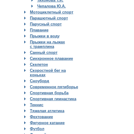
Тихонова Т.И.
Чепалова Ю.А.
Мотоциклетный спорт
Парашютный спорт
Парусный спорт
Плавание
Прыжки в воду
Прыжки на лыжах
с трамплина
Санный спорт
Синхронное плавание
Скелетон
Скоростной бег на
коньках
Сноуборд
Современное пятиборье
Спортивная борьба
Спортивная гимнастика
Теннис
Тяжелая атлетика
Фехтование
Фигурное катание
Футбол