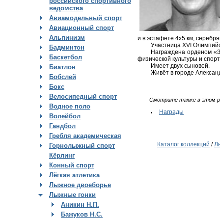
российского спортивного
ведомства
Авиамодельный спорт
Авиационный спорт
Альпинизм
и в эстафете 4х5 км, серебр
Участница XVI Олимпийск
Бадминтон
Награждена орденом «За
Баскетбол
физической культуры и спорт
Имеет двух сыновей.
Биатлон
Живёт в городе Алексан
Бобслей
Бокс
Велосипедный спорт
Смотрите также в этом р
Водное поло
Награды
Волейбол
Гандбол
Гребля академическая
Каталог коллекций
/
Л
Горнолыжный спорт
Кёрлинг
Конный спорт
Лёгкая атлетика
Лыжное двоеборье
Лыжные гонки
Аникин Н.П.
Бажуков Н.С.