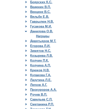
Боярских К.С.
Веденин В.П.
Венцене В.С.
Вяльбе Е.В.
Гаврылюк Н.В.
Гусакова М.И.
Данилова О.В.
Награды
Девятьяров М.Т.
Егорова Л.И.
Зимятов Н.С.
Козырева Л.В.
Колчин П.К.
Колчина А.П.
Крюков Н.В.
Кулакова Г.А.
Лазутина Л.Е.
Легков А.Г.
Прокуроров А.А.
Рочев В.П.
Савельев С.П.
Сметанина Р.П.