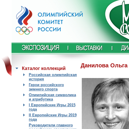
Данилова Ольга
Каталог коллекций
Российская олимпийская
история
Герои российского
зимнего спорта
Олимпийская символика
и атрибутика
I Европейские Игры 2015
года
II Европейские Игры 2019
года
Руководители главного