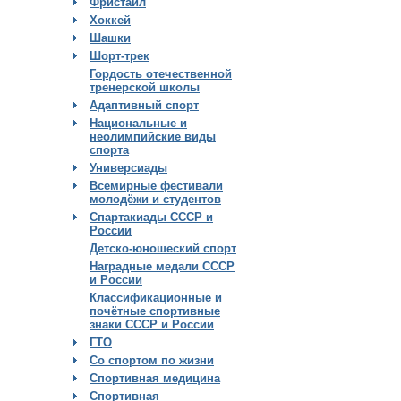
Фристайл
Хоккей
Шашки
Шорт-трек
Гордость отечественной
тренерской школы
Адаптивный спорт
Национальные и
неолимпийские виды
спорта
Универсиады
Всемирные фестивали
молодёжи и студентов
Спартакиады СССР и
России
Детско-юношеский спорт
Наградные медали СССР
и России
Классификационные и
почётные спортивные
знаки СССР и России
ГТО
Со спортом по жизни
Спортивная медицина
Спортивная