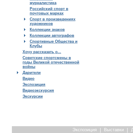
журналистика
Российский спорт в
почтовых марках
Спорт в произведениях
художников
Коллекции знаков
Коллекции автографов
Спортивные Общества и
Клубы
Хочу рассказать о...
Советские спортсмены в
годы Великой отечественной
войны
Дарители
Видео
Экспозиция
Видеоэкскурсия
Экскурсии
|
|
Экспозиция
Выставки