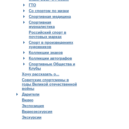
ГТО
Со спортом по жизни
Спортивная медицина
Спортивная
журналистика
Российский спорт в
почтовых марках
Спорт в произведениях
художников
Коллекции знаков
Коллекции автографов
Спортивные Общества и
Клубы
Хочу рассказать о...
Советские спортсмены в
годы Великой отечественной
войны
Дарители
Видео
Экспозиция
Видеоэкскурсия
Экскурсии