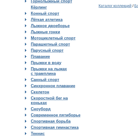
Горнолыжный спорт
Каталог коллекций
/
Б
Кёрлинг
Конный спорт
Лёгкая атлетика
Лыжное двоеборье
Лыжные гонки
Мотоциклетный спорт
Парашютный спорт
Парусный спорт
Плавание
Прыжки в воду
Прыжки на лыжах
с трамплина
Санный спорт
Синхронное плавание
Скелетон
Скоростной бег на
коньках
Сноуборд
Современное пятиборье
Спортивная борьба
Спортивная гимнастика
Теннис