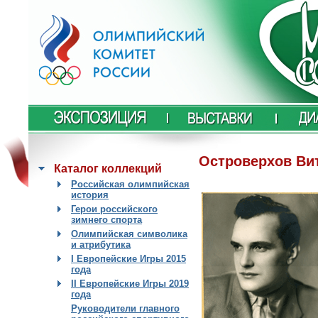
Островерхов Ви
Каталог коллекций
Российская олимпийская
история
Герои российского
зимнего спорта
Олимпийская символика
и атрибутика
I Европейские Игры 2015
года
II Европейские Игры 2019
года
Руководители главного