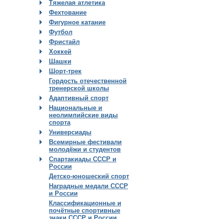
Тяжелая атлетика
Фехтование
Фигурное катание
Футбол
Фристайл
Хоккей
Шашки
Шорт-трек
Гордость отечественной
тренерской школы
Адаптивный спорт
Национальные и
неолимпийские виды
спорта
Универсиады
Всемирные фестивали
молодёжи и студентов
Спартакиады СССР и
России
Детско-юношеский спорт
Наградные медали СССР
и России
Классификационные и
почётные спортивные
знаки СССР и России