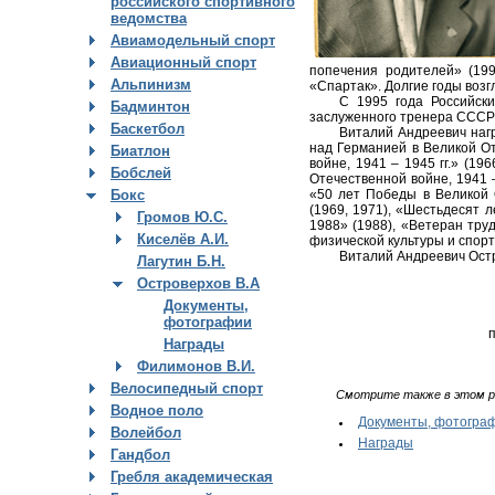
российского спортивного
ведомства
Авиамодельный спорт
Авиационный спорт
попечения родителей» (19
Альпинизм
«Спартак». Долгие годы воз
С 1995 года Российск
Бадминтон
заслуженного тренера СССР
Баскетбол
Виталий Андреевич нагр
над Германией в Великой От
Биатлон
войне, 1941 – 1945 гг.» (1
Бобслей
Отечественной войне, 1941 –
«50 лет Победы в Великой 
Бокс
(1969, 1971), «Шестьдесят 
Громов Ю.С.
1988» (1988), «Ветеран тру
Киселёв А.И.
физической культуры и спор
Виталий Андреевич Остр
Лагутин Б.Н.
Островерхов В.А
Документы,
фотографии
п
Награды
Филимонов В.И.
Велосипедный спорт
Смотрите также в этом р
Водное поло
Документы, фотогра
Волейбол
Награды
Гандбол
Гребля академическая