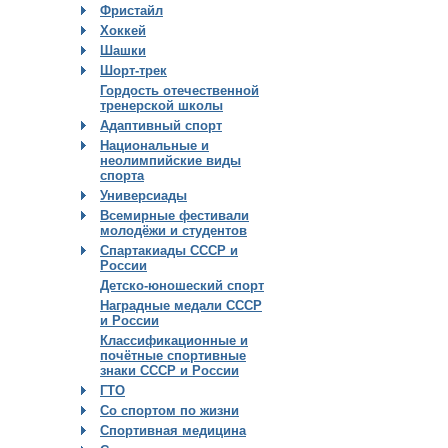
Фристайл
Хоккей
Шашки
Шорт-трек
Гордость отечественной
тренерской школы
Адаптивный спорт
Национальные и
неолимпийские виды
спорта
Универсиады
Всемирные фестивали
молодёжи и студентов
Спартакиады СССР и
России
Детско-юношеский спорт
Наградные медали СССР
и России
Классификационные и
почётные спортивные
знаки СССР и России
ГТО
Со спортом по жизни
Спортивная медицина