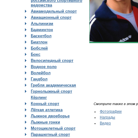
российского спортивного
ведомства
Авиамодельный спорт
Авиационный спорт
Альпинизм
Бадминтон
Баскетбол
Биатлон
Бобслей
Бокс
Велосипедный спорт
Водное поло
Волейбол
Гандбол
Гребля академическая
Горнолыжный спорт
Кёрлинг
Конный спорт
Смотрите также в этом р
Лёгкая атлетика
Фотографии
Лыжное двоеборье
Награды
Лыжные гонки
Видео
Мотоциклетный спорт
Парашютный спорт