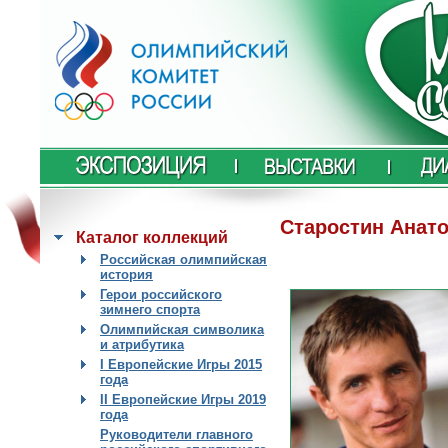
Старостин Анат
Каталог коллекций
Российская олимпийская
история
Герои российского
зимнего спорта
Олимпийская символика
и атрибутика
I Европейские Игры 2015
года
II Европейские Игры 2019
года
Руководители главного