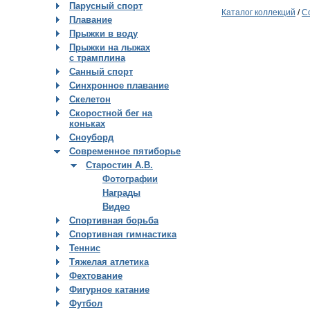
Парусный спорт
Каталог коллекций
/
С
Плавание
Прыжки в воду
Прыжки на лыжах
с трамплина
Санный спорт
Синхронное плавание
Скелетон
Скоростной бег на
коньках
Сноуборд
Современное пятиборье
Старостин А.В.
Фотографии
Награды
Видео
Спортивная борьба
Спортивная гимнастика
Теннис
Тяжелая атлетика
Фехтование
Фигурное катание
Футбол