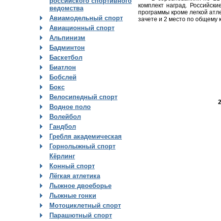
российского спортивного
комплект наград. Российск
ведомства
программы кроме легкой атле
Авиамодельный спорт
зачете и 2 место по общему 
Авиационный спорт
Альпинизм
Бадминтон
Баскетбол
Биатлон
Бобслей
Бокс
Велосипедный спорт
Водное поло
Волейбол
Гандбол
Гребля академическая
Горнолыжный спорт
Кёрлинг
Конный спорт
Лёгкая атлетика
Лыжное двоеборье
Лыжные гонки
Мотоциклетный спорт
Парашютный спорт