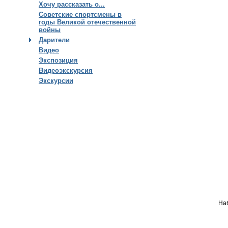
Хочу рассказать о...
Советские спортсмены в
годы Великой отечественной
войны
Дарители
Видео
Экспозиция
Видеоэкскурсия
Экскурсии
Наб