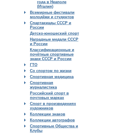
года в Неаполе
(Италия)
Всемирные фестивали
молодёжи и студентов
Спартакиады СССР и
России
Детско-юношеский спорт
Наградные медали СССР
и России
Классификационные и
почётные спортивные
знаки СССР и России
ГТО
Со спортом по жизни
Спортивная медицина
Спортивная
журналистика
Российский спорт в
почтовых марках
Спорт в произведениях
художников
Коллекции знаков
Коллекции автографов
Спортивные Общества и
Клубы