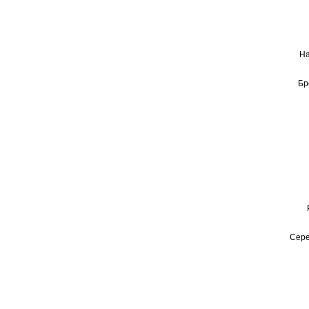
На
Бр
Сере