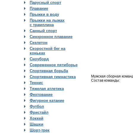
Парусный спорт
Плавание
Прыжки в воду
Прыжки на лыжах
с трамплина
Санный спорт
Синхронное плавание
Скелетон
Скоростной бег на
коньках
Сноуборд
Современное пятиборье
Спортивная борьба
Мужская сборная команд
Спортивная гимнастика
Состав команды:
Теннис
Тяжелая атлетика
Фехтование
Фигурное катание
Футбол
Фристайл
Хоккей
Шашки
Шорт-трек