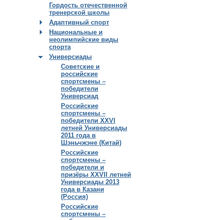
Гордость отечественной
тренерской школы
Адаптивный спорт
Национальные и
неолимпийские виды
спорта
Универсиады
Советские и
российские
спортсмены –
победители
Универсиад
Российские
спортсмены –
победители XXVI
летней Универсиады
2011 года в
Шэньчжэне (Китай)
Российские
спортсмены –
победители и
призёры XXVII летней
Универсиады 2013
года в Казани
(Россия)
Российские
спортсмены –