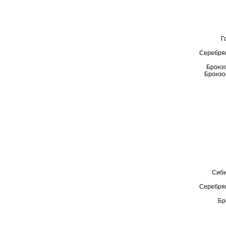
Г
Серебрян
Бронзо
Бронзо
Сиби
Серебрян
Бр