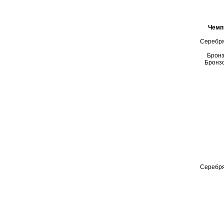
Чемп
Серебря
Бронз
Бронзо
Серебря