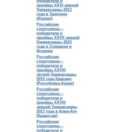
победители и
призёры XXVI зимней
Универсиады 2013
года в Трентино
(Италия)
Российские
спортсмены –
победители и
призёры XXVII зимней
Универсиады 2015
года в Словакии и
Испании
Российские
спортсмены –
победители и
призёры XXVIII
летней Универсиады
2015 года Кванджу
(Республика Корея)
Российские
спортсмены –
победители и
призёры XXVIII
зимней Универсиады
2017 года в Алма-Ате
(Казахстан)
Российские
спортсмены –
победители и