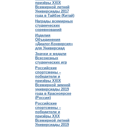
призёры XXIX
Всемирной летней
Универсиады 2017
года в Тайбэе (Китай)
Награды всемирных
студенческих
соревнований
Изделия
Объединения
«Диалог-Конверсия»
для Универсиад
Значки и медали
Всесоюзных
студенческих игр
Российские
спортсмены –
победители и
призёры XXIX
Всемирной зимней
универсиады 2019
года в Красноярске
(Россия)
Российские
спортсмены –
победители и
призёры XXX
Всемирной летней
Универсиады 2019