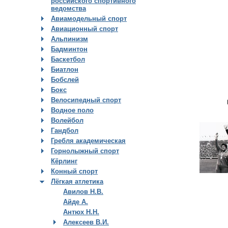
российского спортивного
ведомства
Авиамодельный спорт
Авиационный спорт
Альпинизм
Бадминтон
Баскетбол
Биатлон
Бобслей
Бокс
Велосипедный спорт
Водное поло
Волейбол
Гандбол
Гребля академическая
Горнолыжный спорт
Кёрлинг
Конный спорт
Лёгкая атлетика
Авилов Н.В.
Айде А.
Антюх Н.Н.
Алексеев В.И.