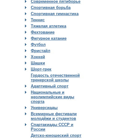
Современное пятиборье
Спортивная борьба
Спортивная гимнастика
Теннис
Тяжелая атлетика
Фехтование
Фигурное катание
Футбол
Фристайл
Хоккей
Шашки
Шорт-трек
Гордость отечественной
тренерской школы
Адаптивный спорт
Национальные и
неолимпийские виды
спорта
Универсиады
Всемирные фестивали
молодёжи и студентов
Спартакиады СССР и
России
Детско-юношеский спорт