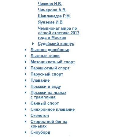
Чижова Н.В.
Чичерова А.В.
Шавлакадзе Р.М.
Яунземе И.В.
Чемпионат мира по
лёгкой атлетике 2013
года в Москве
Судейский корпус
Лыжное двоеборье
Лыжные гонки
Мотоциклетный спорт
Парашютный спорт
Парусный спорт
Плавание
Прыжки в воду
Прыжки на лыжах
с трамплина
Санный спорт
Синхронное плавание
Скелетон
Скоростной бег на
коньках
Сноуборд