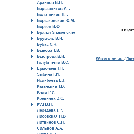
Архипов В.П.
Барышников А.Г.
Болотников П.Г.
Борзаковский Ю.М.
Борзов В.Ф.
в изда
Братья Знаменские
Брумель В.Н.
Бубка С.Н.
Быкова Т.В.
Быстрова В.И.
Лёгкая атлетика
/
Прес
Голубничий В.С.
Ермолаев Г.П.
Зыбина Г.И.
Исинбаева Е.Г.
Казанкина Т.В.
Клим Р.И.
Крепкина В.С.
Куц В.П.
Лебедева Т.Р.
Лисовская Н.В.
Литвинов С.Н.
Сильнов А.А.