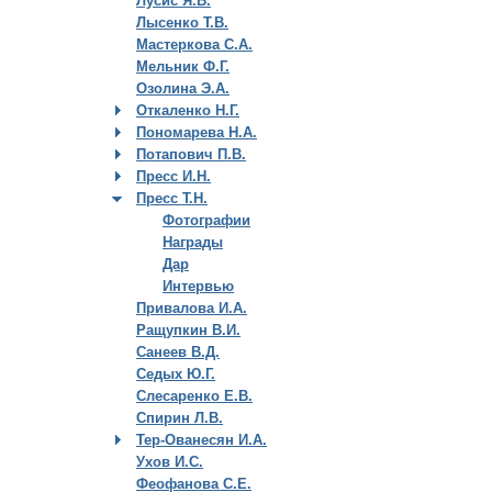
Лусис Я.В.
Лысенко Т.В.
Мастеркова С.А.
Мельник Ф.Г.
Озолина Э.А.
Откаленко Н.Г.
Пономарева Н.А.
Потапович П.В.
Пресс И.Н.
Пресс Т.Н.
Фотографии
Награды
Дар
Интервью
Привалова И.А.
Ращупкин В.И.
Санеев В.Д.
Седых Ю.Г.
Слесаренко Е.В.
Спирин Л.В.
Тер-Ованесян И.А.
Ухов И.С.
Феофанова С.Е.