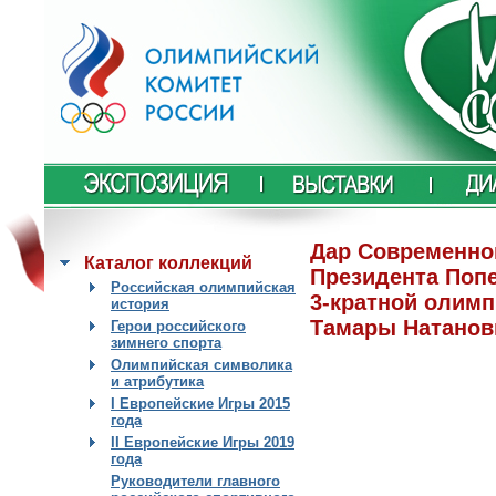
Дар Современно
Каталог коллекций
Президента Попе
Российская олимпийская
3-кратной олим
история
Тамары Натанов
Герои российского
зимнего спорта
Олимпийская символика
и атрибутика
I Европейские Игры 2015
года
II Европейские Игры 2019
года
Руководители главного