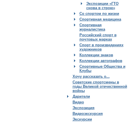
Экспозиции «ГТО
снова в строю»
Со спортом по жизни
Спортивная медицина
Спортивная
журналистика
Российский спорт в
почтовых марках
Спорт в произведениях
художников
Коллекции знаков
Коллекции автографов
Спортивные Общества и
Клубы
Хочу рассказать о...
Советские спортсмены в
годы Великой отечественной
войны
Дарители
Видео
Экспозиция
Видеоэкскурсия
Экскурсии