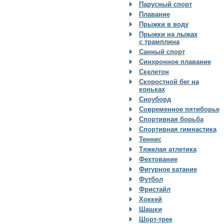
Парусный спорт
Плавание
Прыжки в воду
Прыжки на лыжах
с трамплина
Санный спорт
Синхронное плавание
Скелетон
Скоростной бег на
коньках
Сноуборд
Современное пятиборье
Спортивная борьба
Спортивная гимнастика
Теннис
Тяжелая атлетика
Фехтование
Фигурное катание
Футбол
Фристайл
Хоккей
Шашки
Шорт-трек