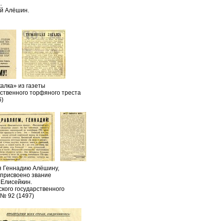
.
ий Алёшин.
алка» из газеты
ственного торфяного треста
6)
я Геннадию Алёшину,
 присвоено звание
 Елисейкин.
кого государственного
 № 92 (1497)