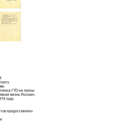
.
спорту
ме.
лекса ГТО на призы
ивная жизнь России».
976 года
тов предоставлено
ным