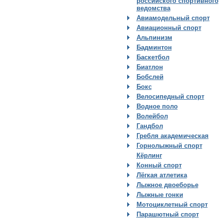
российского спортивного
ведомства
Авиамодельный спорт
Авиационный спорт
Альпинизм
Бадминтон
Баскетбол
Биатлон
Бобслей
Бокс
Велосипедный спорт
Водное поло
Волейбол
Гандбол
Гребля академическая
Горнолыжный спорт
Кёрлинг
Конный спорт
Лёгкая атлетика
Лыжное двоеборье
Лыжные гонки
Мотоциклетный спорт
Парашютный спорт