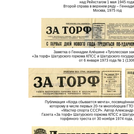
над Рейхстагом 1 мая 1945 года
Второй справа в верхнем ряду – Геннад
Москва, 1975 год
Заметка о Геннадии Алёшине «Туголесская зак
«За торф» Шатурского горкома КПСС и Шатурского государ
от 6 января 1973 года № 1 (130
Публикация «Когда сбывается мечта», посвящённа
которому в числе первых 20-ти многоборцев ГТО
«Мастер спорта СССР». Автор Александр
Газета «За торф» Шатурского горкома КПСС и Шатурс
торфяного треста от 30 ноября 1974 года,