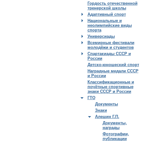
Гордость отечественной
тренерской школы
Адаптивный спорт
Национальные и
неолимпийские виды
спорта
Универсиады
Всемирные фестивали
молодёжи и студентов
Спартакиады СССР и
России
Детско-юношеский спорт
Наградные медали СССР
и России
Классификационные и
почётные спортивные
знаки СССР и России
ГТО
Документы
Знаки
Алешин Г.П.
Документы,
награды
Фотографии,
публикации