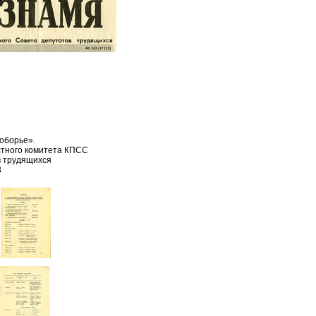
оборье».
стного комитета КПСС
в трудящихся
3