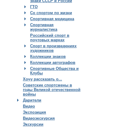
знаки СССР и России
ГТО
Со спортом по жизни
Спортивная медицина
Спортивная
журналистика
Российский спорт в
почтовых марках
Спорт в произведениях
художников
Коллекции знаков
Коллекции автографов
Спортивные Общества и
Клубы
Хочу рассказать о...
Советские спортсмены в
годы Великой отечественной
войны
Дарители
Видео
Экспозиция
Видеоэкскурсия
Экскурсии