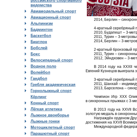
российского спортивного
ведомства
Авиамодельный спорт
Авиационный спорт
2014, Берлин – синхрон
Альпинизм
4-кратный серебряный 
Бадминтон
2010, Будапешт – 3-мет
Баскетбол
2011, Турин – 3-метров
2014, Берлин – 3-метро
Биатлон
Бобслей
2-кратный бронзовый п
2011, Турин – синхронн
Бокс
2012, Эйндховен – 3-ме
Велосипедный спорт
Водное поло
В 2014 году на XXXII 
Евгений Кузнецов выиграла 
Волейбол
Гандбол
3-кратный серебряный 
2011, Шанхай – индивид
Гребля академическая
2013, Барселона – синх
Горнолыжный спорт
Чемпион Игр XXX Олим
Кёрлинг
в синхронных прыжках с 3-ме
Конный спорт
Лёгкая атлетика
В 2013 году на XXVII В
золотую медаль в синхронны
Лыжное двоеборье
Награждён орденом Дру
Лыжные гонки
достижения на XXVII Всемирн
Международной федерац
Мотоциклетный спорт
Парашютный спорт