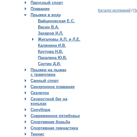
Парусный спорт
Плавание
Каталог коллекций
/
П
Прыжки в воду
Вайцеховская Е.C.
Васин В.А.
Захаров И.Л.
Жигаловы А.П. и Л.Е.
Калинина И.В.
Крутова Н.В.
Пахалина Ю.В.
Саутин Д.И.
Прыжки на лыжах
с трамплина
Санный спорт
Синхронное плавание
Скелетон
Скоростной бег на
коньках
Сноуборд
Современное пятиборье
Спортивная борьба
Спортивная гимнастика
Теннис