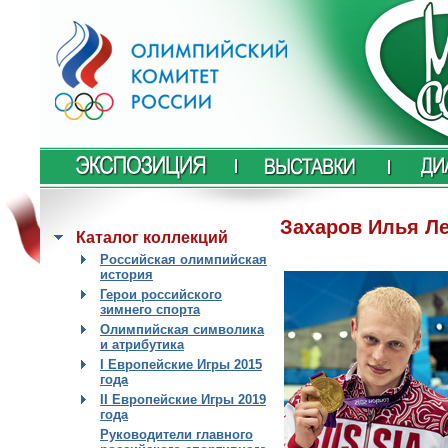
Захаров Илья Л
Каталог коллекций
Российская олимпийская
история
Герои российского
зимнего спорта
Олимпийская символика
и атрибутика
I Европейские Игры 2015
года
II Европейские Игры 2019
года
Руководители главного