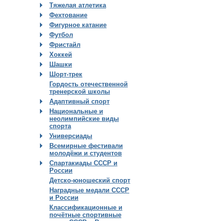
Тяжелая атлетика
Фехтование
Фигурное катание
Футбол
Фристайл
Хоккей
Шашки
Шорт-трек
Гордость отечественной
тренерской школы
Адаптивный спорт
Национальные и
неолимпийские виды
спорта
Универсиады
Всемирные фестивали
молодёжи и студентов
Спартакиады СССР и
России
Детско-юношеский спорт
Наградные медали СССР
и России
Классификационные и
почётные спортивные