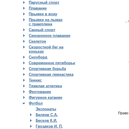
Парусный спорт
Плавание
Прыжки в воду
Прыжки на лыжах
..
с трамплина
Санный спорт
Синхронное плавание
Скелетон
Скоростной бег на
коньках
Сноуборд
Современное пятиборье
Спортивная борьба
Спортивная гимнастика
Теннис
Тяжелая атлетика
Фехтование
Фигурное катание
Футбол
Экспонаты
Право
Беляев С.А.
Бесков К.И.
Гвоздков И. П.