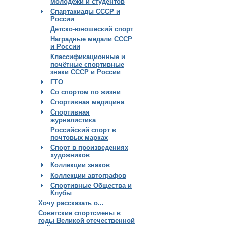
молодёжи и студентов
Спартакиады СССР и
России
Детско-юношеский спорт
Наградные медали СССР
и России
Классификационные и
почётные спортивные
знаки СССР и России
ГТО
Со спортом по жизни
Спортивная медицина
Спортивная
журналистика
Российский спорт в
почтовых марках
Спорт в произведениях
художников
Коллекции знаков
Коллекции автографов
Спортивные Общества и
Клубы
Хочу рассказать о...
Советские спортсмены в
годы Великой отечественной