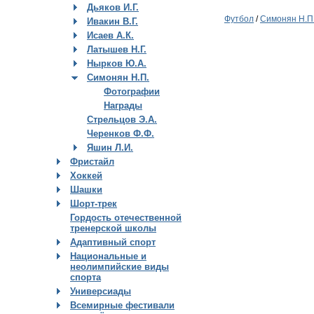
Дьяков И.Г.
Футбол
/
Симонян Н.П
Ивакин В.Г.
Исаев А.К.
Латышев Н.Г.
Нырков Ю.А.
Симонян Н.П.
Фотографии
Награды
Стрельцов Э.А.
Черенков Ф.Ф.
Яшин Л.И.
Фристайл
Хоккей
Шашки
Шорт-трек
Гордость отечественной
тренерской школы
Адаптивный спорт
Национальные и
неолимпийские виды
спорта
Универсиады
Всемирные фестивали