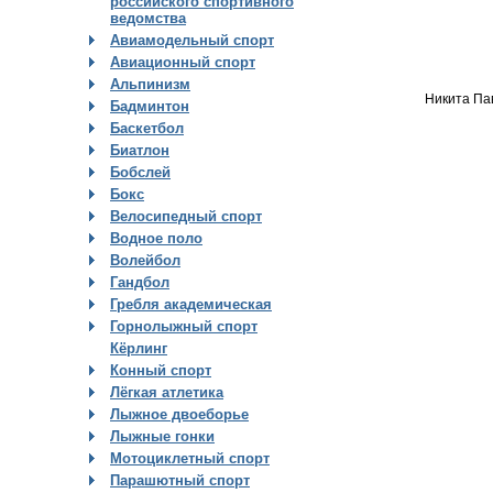
российского спортивного
ведомства
Авиамодельный спорт
Авиационный спорт
Альпинизм
Никита Па
Бадминтон
Баскетбол
Биатлон
Бобслей
Бокс
Велосипедный спорт
Водное поло
Волейбол
Гандбол
Гребля академическая
Горнолыжный спорт
Кёрлинг
Конный спорт
Лёгкая атлетика
Лыжное двоеборье
Лыжные гонки
Мотоциклетный спорт
Парашютный спорт