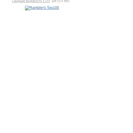
Сводная ведомость СОУ
.pdf (0,4 Mb)