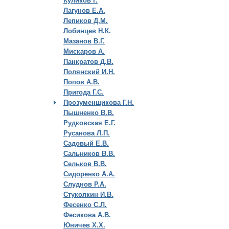
Куликов Г.
Лагунов Е.А.
Лепиков Д.М.
Лобинцев Н.К.
Мазанов В.Г.
Мискаров А.
Панкратов Д.В.
Полянский И.Н.
Попов А.В.
Пригода Г.С.
Прозуменщикова Г.Н.
Пышненко В.В.
Рудковская Е.Г.
Русанова Л.П.
Садовый Е.В.
Сальников В.В.
Сельков В.В.
Сидоренко А.А.
Слуднов Р.А.
Стуколкин И.В.
Фесенко С.Л.
Фесикова А.В.
Юничев Х.Х.