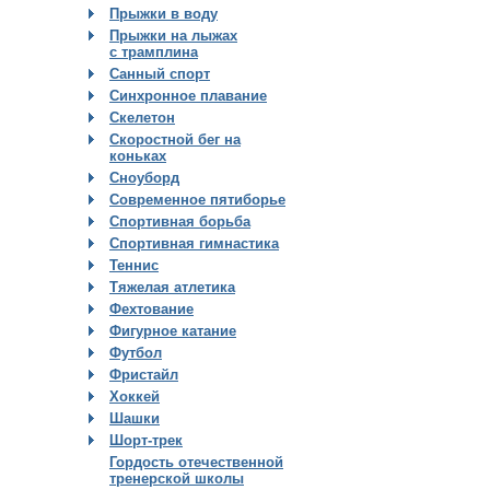
Прыжки в воду
Прыжки на лыжах
с трамплина
Санный спорт
Синхронное плавание
Скелетон
Скоростной бег на
коньках
Сноуборд
Современное пятиборье
Спортивная борьба
Спортивная гимнастика
Теннис
Тяжелая атлетика
Фехтование
Фигурное катание
Футбол
Фристайл
Хоккей
Шашки
Шорт-трек
Гордость отечественной
тренерской школы