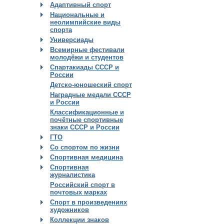
Адаптивный спорт
Национальные и
неолимпийские виды
спорта
Универсиады
Всемирные фестивали
молодёжи и студентов
Спартакиады СССР и
России
Детско-юношеский спорт
Наградные медали СССР
и России
Классификационные и
почётные спортивные
знаки СССР и России
ГТО
Со спортом по жизни
Спортивная медицина
Спортивная
журналистика
Российский спорт в
почтовых марках
Спорт в произведениях
художников
Коллекции знаков