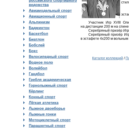
российского спортивного
стил
ведомства
Авиамодельный спорт
эста
Авиационный спорт
Альпинизм
Участник Игр XVIII О
на дистанции 200 м на спине
Бадминтон
Серебряный призёр Игр 
Баскетбол
Серебряный призёр Игр
в эстафете 4х200 м вольным
Биатлон
Бобслей
Бокс
Велосипедный спорт
Каталог коллекций
/
П
Водное поло
Волейбол
Гандбол
Гребля академическая
Горнолыжный спорт
Кёрлинг
Конный спорт
Лёгкая атлетика
Лыжное двоеборье
Лыжные гонки
Мотоциклетный спорт
Парашютный спорт