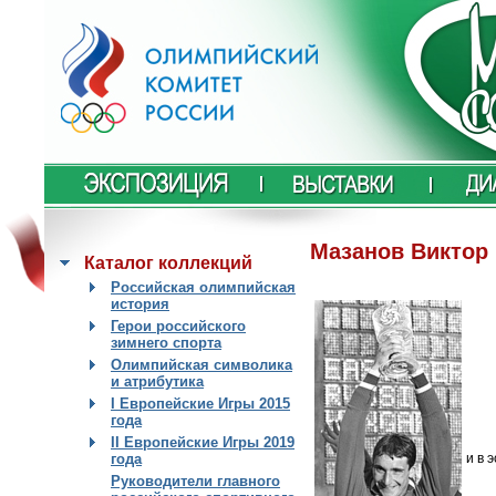
Мазанов Виктор 
Каталог коллекций
Российская олимпийская
история
Герои российского
зимнего спорта
Олимпийская символика
и атрибутика
I Европейские Игры 2015
года
II Европейские Игры 2019
и в 
года
Руководители главного