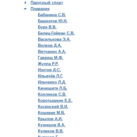
Парусный спорт
Плавание
Бабанина С.В.
Башкатов Ю.Н.
Буре В.В.
Белиц-Гейман С.В.
Василькова Э.А.
Волков Д.А.
Вятчанин А.А.
Гавриш М.Ф.
Жулпа Р.Р.
Изотов Д.С.
Ильичёв Л.Г.
Ильченко Л.Д.
Качюшите Л.Б.
Копляков С.В.
Коротышкин Е.Е.
Косинский В.И.
Кошевая М.В.
Крылов А.И.
Кузнецов В.А.
Куликов В.В.