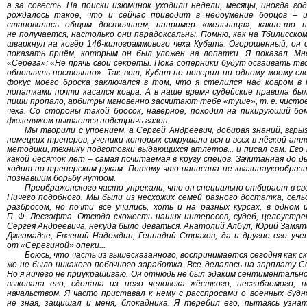
а за совесть. На поиски изюминок уходили недели, месяцы, иногда г
рождалось такое, что и сейчас приводит в недоумение борцов – и
становились общим достоянием, например «мельница», какие-то
не получается, настолько они парадоксальны. Помню, как на Тбилисском
шваркнул на ковёр 146-килограммового чеха Кубата. Огорошенный, он с
показать приём, которым он был уложен на лопатки. Я показал. Мн
«Серега»: «Не прячь свои секреты. Пока соперники будут осваивать тв
обновлять постоянно». Так вот, Кубат не поверил ни одному моему слове
фокус моего броска заключался в том, что я стелился над ковром в
лопатками почти касался ковра. А в наше время судейские правила бы
пиши пропало, арбитры мгновенно засчитают тебе «туше», т. е. чисто
чеха. Со стороны такой бросок, наверное, походил на пикирующий бо
фюзеляжем пытается подстричь газон.
Мы творили с упоением, а Сергей Андреевич, добирая знаний, вгрыз
немецких тренеров, ученики которых сокрушали вся и всех в лёгкой атл
методики, технику подготовки выдающихся атлетов... и писал сам. Его
какой десяток лет – самая почитаемая в кругу спецов. Зачитанная до ды
ходит по тренерским рукам. Потому что написана не квазинаукообразн
познавшим борьбу нутром.
Преображенского часто упрекали, что он специально отбирает в с
Ничего подобного. Мы были из несхожих семей разного достатка, сель
разбросом, но почти все учились, хоть и на разных курсах, в одн
П. Ф. Лесгафта. Отсюда схожесть наших интересов, судеб, целеустре
Сергея Андреевича, некуда было деваться. Анатолий Албул, Юрий Замят
Джгамадзе, Евгений Надеждин, Геннадий Страхов, да и другие его уче
от «Серегиной» опеки...
Боюсь, что часть из вышесказанного, воспринимается сегодня как с
же не было никакого побочного заработка. Все делалось на зарплату 
Но я ничего не приукрашиваю. Он отнюдь не был эдаким сентименталь
выковала его, сделала из него человека жёсткого, несгибаемого,
начальством. Я часто приставал к нему с расспросами о военных будня
не зная, защищал и меня, блокадника. Я теребил его, пытаясь узнат