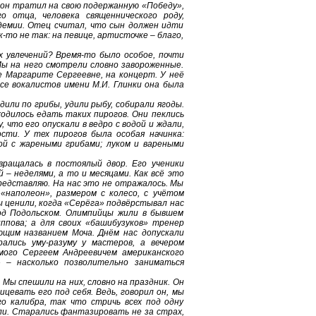
 он тратил на свою подержанную «Победу»,
о отца, человека священнического роду,
демии. Отец считал, что сын должен идти
к-то не так: на певице, артисточке – благо,
х увлечений? Время-то было особое, почти
Мы на него смотрели словно завороженные.
не Маргарите Сергеевне, на концерт. У неё
е вокалистов имени М.И. Глинки она была
дили по грибы, удили рыбу, собирали ягоды.
ходилось едать таких пирогов. Они пеклись
что его опускали в ведро с водой и ждали,
сти. У тех пирогов была особая начинка:
ой с жареными грибами; луком и вареными
вращалась в постоялый двор. Его ученики
 – неделями, а то и месяцами. Как всё это
редставляю. На нас это не отражалось. Мы
наполеон», размером с колесо, с учётом
 ценили, когда «Серёга» подвёрстывал нас
под Подольском. Олимпийцы жили в бывшем
ппова; а для своих «башибузуков» тренер
ющим названием Моча. Днём нас допускали
рались уму-разуму у мастеров, а вечером
имого Сергеем Андреевичем американского
 – насколько позволительно заниматься
 Мы спешили на них, словно на праздник. Он
цевать его под себя. Ведь, говорил он, мы
го калибра, так что стричь всех под одну
али. Старались фантазировать не за страх,