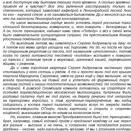
и всю доступную ему бытовую технику того времени. А сколько времени
приводя её в чувство? Все эти увлечения расстраивали только ег
степенного, который заведовал кафедрой в Ленинградской лесной Ака
по его – научной стезе, а не заниматься баловством. Да и женился сын ка
что та закончила Ленинградскую консерваторию...
Ну какое мальчишечье сердце могло устоять перед россыпью таки
сплошной безотцовщины, коммуналок, и, чего говорить – бескормицы. 
А он, после тренировок, набивал нами свою «Победу» и вёз к своей же
было замечательное колоратурное сопрано. На престижнейшем Конкурс
удостоена почётного диплома...
По выходным, летом, мы заявлялись к Сергею Андреевичу на дачу: хо
А потом его мама щедро угощала нас пирогами. Ни до, ни после не при
по старинным рецептам из теста, под названием «утопленник», потому, 
когда по своей готовности тестяной «колобок» всплывет к поверхно
из трески с зеленым луком и морковью; гречневой кашей, перемешанн
яйцами; с ревенем...
Да и сама городская квартира Сергея Андреевича частенько пре
столовались у него сплошь и рядом. А то и просто жили под его крышей
терпела Маргарита Сергеевна, имея на руках ещё и двух малышек, не п
всегда приглашались на Новый год и уплетали её фирменный торт «
наплыва гостей и наших поглотительных возможностей. Но особенно мы
к сборной. К римской Олимпиаде команда готовилась на спортбазе 
особняке дореволюционного московского миллионщика, булочника Фили
разбивал палатку тут же под горою, на берегу речушки под интригу
на тренировки взрослых, и там, кручённые-перекручённые, мы наби
собирались у костра перед палаткой: читали вслух по очереди люб
писателя-юмориста О’Генри, пекли картошку и спорили о «горнем»
хищёнкой, выкапывая овощи по ночам на колхозном поле...
Но, конечно, главным манком Преображенского были его тренировки.
брал, например, самый ходовой приём и предлагал каждому из нас перели
все разные – высокие и не очень, и соперники нам попадаются разно
гребёнку – негоже, надо раскидывать мозгами. И мы с упоением колдов