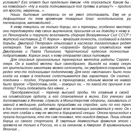
условиях? Его ответ был предельно ёмким: «Не опускаться. Каким бы 
на помойках!» «Ну а когда поднимаешься под пулями в атаку?» – продо
от ярости, звереешь...».
Наши бытовые интересы он не умел отстаивать. Ему не уда
дефицитных по тем временам товарных благ: холодильников, ру
телевизоров, автомобилей ...
К нему тянулись не только борцы, но и тренеры, особенно мастеро
они передоверяли ему своих выучеников, присылая их на доводку к нему в
из Ленинграда и поручили возглавить сборную Вооруженных Сил СССР по
якутский наставник Д. П. Коркин – ярчайшая личность, создавший в дале
борьбы. Дмитрий Петрович отыскивал в наслегах талантливых ребят 
интернат. Там он занимался «огранкой» будущих олимпийских чемп
Дмитриева и Павла Пинигина. Чурапчинский кудесник полностью
побратимами. Коркин знал, к кому отправлял своих питомцев
Для описания оригинальных тренерских методов работы Сергея А
очерк. Он в каждой мелочи был своеобразен. Выходя на ковер секу
от зрительского ажиотажа можно оглохнуть, он умудрялся сохранять свою
редко что-то подсказывал подопечному. Для него «молчание» было пози
когда на ковре в поединке схлестываются два характера. Он считал
поединка – поздно. Упущенное в тренировках, единым махом не навер
было другое: «Представь себе, – говорил он, – по какой-то причине я н
тогда? Учись побеждать без нянек...»
Преображенский – тренер высшей пробы. Но главным в своей
на олимпийскую орбиту, а его становление в жизни. Его ученики за
дипломатами в Женеве, служили в Министерстве обороны, занимались 
званий в медицине, работали прорабами на стройке, шли по его тре
в дни осеннего набора, не вмещал всех желающих заниматься у него. Он 
что тот слабак и ему не место в борцовской секции. Отсев происходил к
пугала дисциплина, кто-то сам понимал, что ошибся дверью. Лишь однаж
борца из своего спортзала. В смутные девяностые фамилия этого н
гремела не только в России, но и за океаном, в Америке. В криминальны
Япончик ...