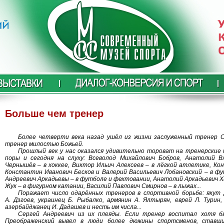
Больше чем тренер
Более четверти века назад ушёл из жизни заслуженный тренер 
тренер милостью Божьей.
Прошлый век у нас оказался удивительно тороват на тренерские
поры и сегодня на слуху: Всеволод Михайлович Бобров, Анатолий В
Чернышёв – в хоккее, Виктор Ильич Алексеев – в лёгкой атлетике, Кон
Константин Иванович Бесков и Валерий Васильевич Лобановский – в ф
Андреевич Аркадьевы – в футболе и фехтовании, Анатолий Аркадьевич Х
Жук – в фигурном катании, Василий Павлович Смирнов – в лыжах...
Поражает число одарённых тренеров в спортивной борьбе: якут Д
А. Дзгоев, украинец Б. Рыбалко, армянин А. Ялтырян, еврей Л. Турин, 
азербайджанец И. Дадашев и несть им числа...
Сергей Андреевич из их плеяды. Если тренер воспитал хотя б
Преображенский вывел в люди более дюжины спортсменов, ставш