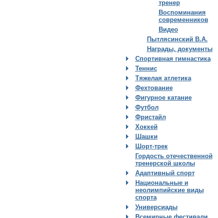
тренер
Воспоминания
современников
Видео
Пытлясинский В.А.
Награды, документы
Спортивная гимнастика
Теннис
Тяжелая атлетика
Фехтование
Фигурное катание
Футбол
Фристайл
Хоккей
Шашки
Шорт-трек
Гордость отечественной
тренерской школы
Адаптивный спорт
Национальные и
неолимпийские виды
спорта
Универсиады
Всемирные фестивали