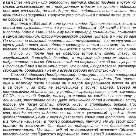
в качестве «мешка» для отработки техники. Много позднее в узком кру
стать многократным, он с недоуменным вздохом сокрушался: «Мешок»,
понимаю, что тогда, на тех сборах, меня собирались использовать име
ведь самая дефицитная. Парубков увесистых днем с огнем не сыщешь, и
на особом счету.
Вернёмся в 1956 год. В зале суета, галдеж. Проталкиваюсь к весам, 
потом она «устаканилась» и я услышал: «Запишем – 95 кэгэ!!! » Никак н
и потому брякаю взвешивавшему меня тренеру, по-нашенски, по-лиговск
в самом забубённом, фабрично-заводском районе Питера, и у нас во двор
По мгновенно повисшей тишине в зале почувствовал, что ляпнул что-то
тут я увидел того, кого обложил своим уркаганным словечком. На меня
человек. В его стальной голубизны взгляде было нечто такое, что обдал
Ни до, ни после мне не довелось встречать людей такой с
голубоглазый, белозубый блондин, в морском офицерском кителе 
наброшенном на плечи. От него исходило ощущение какой-то внутренн
В тот самый миг я не ощутил того, что обрёл, – обрёл своего настоящего
свою жизнь, обращаясь к нему, я всегда говорил ему только «Вы»...
Сергей Андреевич Преображенский не получил никакого тренерско
закончил в Кенигсберге, с настоящими боевыми наградами. Его призыв
ещё и поэтому после Победы он с жаром набрасывался почти на вс
и за себя, и за тех, не вернувшихся с войны, парней. Сергей Ан
технологический институт, учреждение архисерьёзное; стал чемпионо
СССР по вольной борьбе, мастером спорта по самбо и велоспорту; со
лошадьми, дрессировал собак. Даже его бульдог попал в «собачью» элит
породе. Он писал статьи, очерки, книги о спортивной борьбе. Пр
фотоделом. Зарубежные коллеги вообще считали его не тренером, а 
что, выводя своего подопечного на ковер, увешанный гроздью фот
фотоаппаратом. Дома у него образовалась громадная фототека. Тогда
и в помине «видаков» и прочей современной техники. Но мы своих прот
приёмы по косточкам. Они даже не подозревали, что благодаря «С
рассекреченными. Мы знали всё об их технической оснастке. Обожая 
толстобокого швейцарского перочинного ножа Сергей Андреевич чин