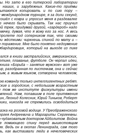
оды. Но зато в его питерской лаборатории
 наших, и зарубежных. Какие-то приёмы
 пытаются копировать и по сию пору –
 международном турнире, я за доли секунд,
ошёл с ковра и упросил меня в раздевалке
е нечего было скрывать. Так нас приучил
ой трюк, придумай другой, «гардероб» надо
чку, думая, что я вожу его за нос. А весь
 пролете под соперником так, что своими
ли жёсткими: чиркнешь спиной по мату и –
е поражение. Мне было понятно недоумение
мбардировщик, который на выходе из пике
ался в книги австралийских, американских,
етике, плаванье, футболе. Он черпал идеи,
 книга «Борьба – занятие мужское» вот уже
р, разобранная по листочкам, она и сейчас
ым, а живым языком, сотворена человеком,
вою команду только интеллигентных ребят.
ские и городские, с небольшим возрастным
ом и том же институте физкультуры имени
млений. Нам, попавшим в поле притяжения
ин, Леонид Колесник, Юрий Тиньков, Роберт
ники, никогда не стремились освободиться
казка на розовой водице. У Преображенского
Сергея Андреевича и Маргариты Сергеевны.
но-чудаковатым доктором Айболитом. Война
 не ломающего спину перед вышестоящим
х. Ведь он в окопах Ленинграда, сам того
ь, как выстаивали люди в нечеловеческих