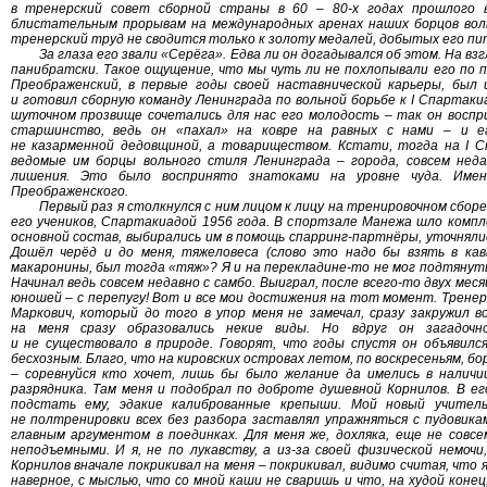
в тренерский совет сборной страны в 60 – 80-х годах прошлого 
блистательным прорывам на международных аренах наших борцов вольн
тренерский труд не сводится только к золоту медалей, добытых его пи
За глаза его звали «Серёга». Едва ли он догадывался об этом. На вз
панибратски. Такое ощущение, что мы чуть ли не похлопывали его по п
Преображенский, в первые годы своей наставнической карьеры, был 
и готовил сборную команду Ленинграда по вольной борьбе к I Спартаки
шуточном прозвище сочетались для нас его молодость – так он воспр
старшинство, ведь он «пахал» на ковре на равных с нами – и е
не казарменной дедовщиной, а товариществом. Кстати, тогда на I 
ведомые им борцы вольного стиля Ленинграда – города, совсем нед
лишения. Это было воспринято знатоками на уровне чуда. Име
Преображенского.
Первый раз я столкнулся с ним лицом к лицу на тренировочном сборе
его учеников, Спартакиадой 1956 года. В спортзале Манежа шло компл
основной состав, выбирались им в помощь спарринг-партнёры, уточнялись
Дошёл черёд и до меня, тяжеловеса (слово это надо бы взять в кавы
макаронины, был тогда «тяж»? Я и на перекладине-то не мог подтянуть
Начинал ведь совсем недавно с самбо. Выиграл, после всего-то двух мес
юношей – с перепугу! Вот и все мои достижения на тот момент. Трене
Маркович, который до того в упор меня не замечал, сразу закружил во
на меня сразу образовались некие виды. Но вдруг он загадочно
и не существовало в природе. Говорят, что годы спустя он объявился 
бесхозным. Благо, что на кировских островах летом, по воскресеньям, 
– соревнуйся кто хочет, лишь бы было желание да имелись в наличи
разрядника. Там меня и подобрал по доброте душевной Корнилов. В ег
подстать ему, эдакие калиброванные крепыши. Мой новый учител
не полтренировки всех без разбора заставлял упражняться с пудовикам
главным аргументом в поединках. Для меня же, дохляка, еще не сов
неподъемными. И я, не по лукавству, а из-за своей физической немочи
Корнилов вначале покрикивал на меня – покрикивал, видимо считая, что я
наверное, с мыслью, что со мной каши не сваришь и что, на худой коне