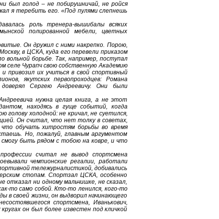
ни был голод – не побирушничай, не ройся
лжал я теребить его. «Под пулями слепнешь
валась роль тренера-вышибалы всяких
мынской полированной мебели, цветных
витые. Он дружил с ними накрепко. Порою,
 Москву, в ЦСКА, куда его перевели приказом
 вольной борьбе. Так, например, поступал
ком селе Чурапч свою собственную Академию
и привозил их учиться в свой спортивный
ионов, якутских первопроходцев: Романа
 доверял Сергею Андреевичу. Они были
ндреевича нужна целая книга, а не этот
ндантом, находясь в гуще событий, когда
 голову холодной: не кричал, не суетился,
цией. Он считал, что нет толку в советах,
, что обучать хитростям борьбы во время
стаешь. Но, пожалуй, главным аргументом
е смогу быть рядом с тобою на ковре, и что
 профессии считал не вывод спортсмена
воевывали чемпионские регалии, работали
спортивной тележурналистикой, добивались
нерским стопам. Спортзал ЦСКА, особенно
не отказал ни одному мальчишке, не сказал,
ак-то само собой. Кто-то ленился, кого-то
ды в своей жизни, он выдворил начинающего
есостоявшегося спортсмена, Иванькович,
х кругах он был более известен под кличкой