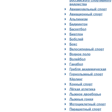
российского спортивного
ведомства
Авиамодельный спорт
Авиационный спорт
Альпинизм
Бадминтон
Баскетбол
Биатлон
Бобслей
Бокс
Велосипедный спорт
Водное поло
Волейбол
Гандбол
Гребля академическая
Горнолыжный спорт
Кёрлинг
Конный спорт
Лёгкая атлетика
Лыжное двоеборье
Лыжные гонки
Мотоциклетный спорт
Парашютный спорт