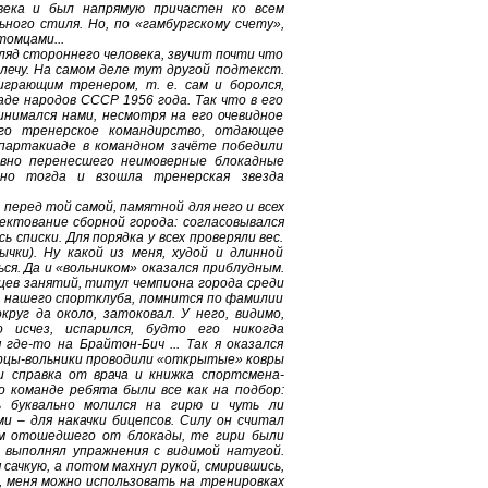
века и был напрямую причастен ко всем
ого стиля. Но, по «гамбургскому счету»,
томцами...
гляд стороннего человека, звучит почти что
лечу. На самом деле тут другой подтекст.
играющим тренером, т. е. сам и боролся,
аде народов СССР 1956 года. Так что в его
инимался нами, несмотря на его очевидное
го тренерское командирство, отдающее
Спартакиаде в командном зачёте победили
авно перенесшего неимоверные блокадные
нно тогда и взошла тренерская звезда
 перед той самой, памятной для него и всех
ектование сборной города: согласовывался
 списки. Для порядка у всех проверяли вес.
чки). Ну какой из меня, худой и длинной
ся. Да и «вольником» оказался приблудным.
яцев занятий, титул чемпиона города среди
р нашего спортклуба, помнится по фамилии
круг да около, затоковал. У него, видимо,
 исчез, испарился, будто его никогда
где-то на Брайтон-Бич ... Так я оказался
борцы-вольники проводили «открытые» ковры
и справка от врача и книжка спортсмена-
о команде ребята были все как на подбор:
ь буквально молился на гирю и чуть ли
и – для накачки бицепсов. Силу он считал
сем отошедшего от блокады, те гири были
, выполнял упражнения с видимой натугой.
 сачкую, а потом махнул рукой, смирившись,
ц, меня можно использовать на тренировках