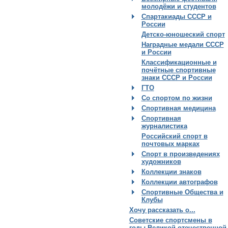
молодёжи и студентов
Спартакиады СССР и
России
Детско-юношеский спорт
Наградные медали СССР
и России
Классификационные и
почётные спортивные
знаки СССР и России
ГТО
Со спортом по жизни
Спортивная медицина
Спортивная
журналистика
Российский спорт в
почтовых марках
Спорт в произведениях
художников
Коллекции знаков
Коллекции автографов
Спортивные Общества и
Клубы
Хочу рассказать о...
Советские спортсмены в
годы Великой отечественной