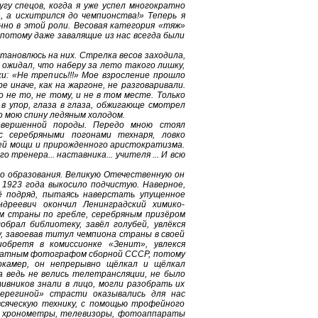
гу спецов, когда я уже успел многократно
 а исхитрился до чемпионства!» Теперь я
нно в этой роли. Весовая категория «тяж»
 потому даже завалящие из нас всегда были
становлюсь на них. Стрелка весов заходила,
е ожидал, что наберу за лето такого лишку,
и: «Не трепись!!!» Мое взросление прошло
е иначе, как на жаргоне, не разговаривали.
 не то, не тому, и не в том месте. Только
 в упор, глаза в глаза, обжигающе смотрел
о мою спину ледяным холодом.
овершенной породы. Передо мною стоял
с серебряными погонами технаря, ловко
ей мощи и прирожденного аристократизма.
 тренера... наставника... учителя ... И всю
го образования. Великую Отечественную он
 1923 года выкосило подчистую. Наверное,
ё подряд, пытаясь наверстать упущенное
дреевич окончил Ленинградский химико-
м страны по гребле, серебряным призёром
брал библиотеку, завёл голубей, увлёкся
у, завоевав титул чемпиона страны в своей
иобретя в комиссионке «Зенит», увлекся
штатным фотографом сборной СССР, потому
окамер, он непрерывно щёлкал и щёлкал
 ведь не велись телетрансляции, не было
ивников знали в лицо, могли разобрать их
ерегиной» страсти оказывались для нас
всяческую технику, с помощью трофейного
ил хронометры, телевизоры, фотоаппараты