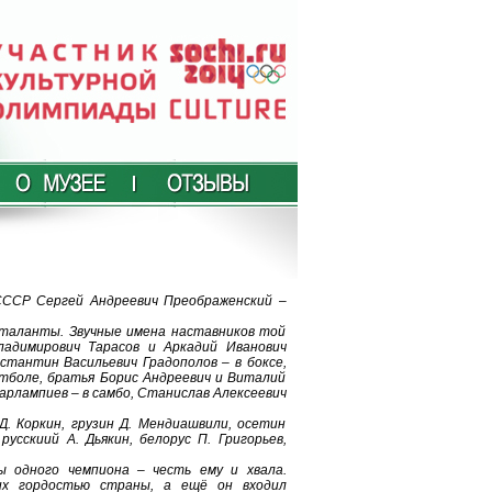
СССР Сергей Андреевич Преображенский –
 таланты. Звучные имена наставников той
ладимирович Тарасов и Аркадий Иванович
стантин Васильевич Градополов – в боксе,
утболе, братья Борис Андреевич и Виталий
арлампиев – в самбо, Станислав Алексеевич
. Коркин, грузин Д. Мендиашвили, осетин
русскиий А. Дьякин, белорус П. Григорьев,
ы одного чемпиона – честь ему и хвала.
их гордостью страны, а ещё он входил