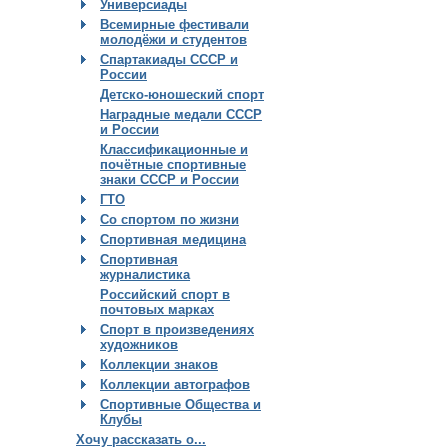
Универсиады
Всемирные фестивали
молодёжи и студентов
Спартакиады СССР и
России
Детско-юношеский спорт
Наградные медали СССР
и России
Классификационные и
почётные спортивные
знаки СССР и России
ГТО
Со спортом по жизни
Спортивная медицина
Спортивная
журналистика
Российский спорт в
почтовых марках
Спорт в произведениях
художников
Коллекции знаков
Коллекции автографов
Спортивные Общества и
Клубы
Хочу рассказать о...