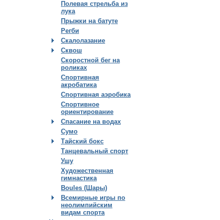
Полевая стрельба из
лука
Прыжки на батуте
Регби
Скалолазание
Сквош
Скоростной бег на
роликах
Спортивная
акробатика
Спортивная аэробика
Спортивное
ориентирование
Спасание на водах
Сумо
Тайский бокс
Танцевальный спорт
Ушу
Художественная
гимнастика
Boules (Шары)
Всемирные игры по
неолимпийским
видам спорта