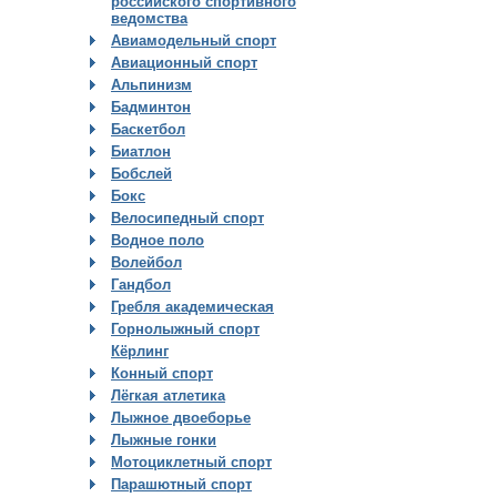
российского спортивного
ведомства
Авиамодельный спорт
Авиационный спорт
Альпинизм
Бадминтон
Баскетбол
Биатлон
Бобслей
Бокс
Велосипедный спорт
Водное поло
Волейбол
Гандбол
Гребля академическая
Горнолыжный спорт
Кёрлинг
Конный спорт
Лёгкая атлетика
Лыжное двоеборье
Лыжные гонки
Мотоциклетный спорт
Парашютный спорт