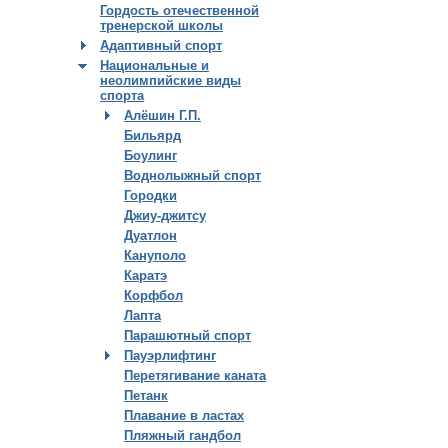
Гордость отечественной
тренерской школы
Адаптивный спорт
Национальные и
неолимпийские виды
спорта
Алёшин Г.П.
Бильярд
Боулинг
Воднолыжный спорт
Городки
Джиу-джитсу
Дуатлон
Кануполо
Каратэ
Корфбол
Лапта
Парашютный спорт
Пауэрлифтинг
Перетягивание каната
Петанк
Плавание в ластах
Пляжный гандбол