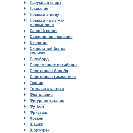
Парусный спорт
Плавание
Прыжки в воду
Прыжки на лыжах
с трамплина
Санный спорт
Синхронное плавание
Скелетон
Скоростной бег на
коньках
Сноуборд
Современное пятиборье
Спортивная борьба
Спортивная гимнастика
Теннис
Тяжелая атлетика
Фехтование
Фигурное катание
Футбол
Фристайл
Хоккей
Шашки
Шорт-трек