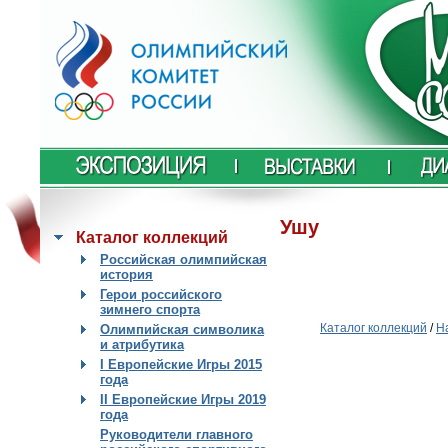
Ушу
Каталог коллекций
Российская олимпийская
история
Герои российского
зимнего спорта
Каталог коллекций
/
Н
Олимпийская символика
и атрибутика
I Европейские Игры 2015
года
II Европейские Игры 2019
года
Руководители главного