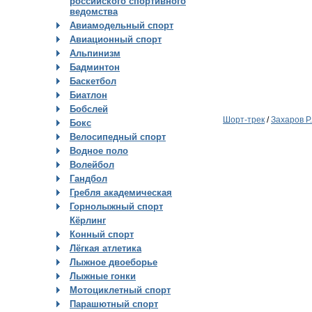
российского спортивного
ведомства
Авиамодельный спорт
Авиационный спорт
Альпинизм
Бадминтон
Баскетбол
Биатлон
Бобслей
Шорт-трек
/
Захаров Р.
Бокс
Велосипедный спорт
Водное поло
Волейбол
Гандбол
Гребля академическая
Горнолыжный спорт
Кёрлинг
Конный спорт
Лёгкая атлетика
Лыжное двоеборье
Лыжные гонки
Мотоциклетный спорт
Парашютный спорт