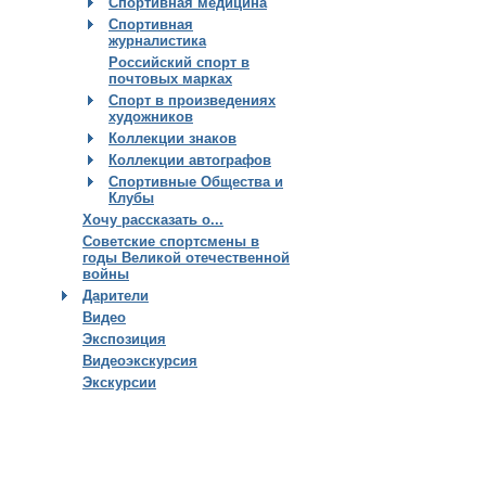
Спортивная медицина
Спортивная
журналистика
Российский спорт в
почтовых марках
Спорт в произведениях
художников
Коллекции знаков
Коллекции автографов
Спортивные Общества и
Клубы
Хочу рассказать о...
Советские спортсмены в
годы Великой отечественной
войны
Дарители
Видео
Экспозиция
Видеоэкскурсия
Экскурсии