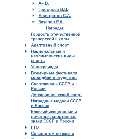
Ан В.
Григорьев В.В.
Елистратов С.А.
Захаров Р.А.
Награды
Гордость отечественной
тренерской школы
Адаптивный спорт
Национальные и
неолимпийские виды
спорта
Универсиады
Всемирные фестивали
молодёжи и студентов
Спартакиады СССР и
России
Детско-юношеский спорт
Наградные медали СССР
и России
Классификационные и
почётные спортивные
знаки СССР и России
ГТО
Со спортом по жизни