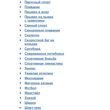
Парусный спорт
Плавание
Прыжки в воду
Прыжки на лыжах
с трамплина
Санный спорт
Синхронное плавание
Скелетон
Скоростной бег на
коньках
Сноуборд
Современное пятиборье
Спортивная борьба
Спортивная гимнастика
Теннис
Тяжелая атлетика
Фехтование
Фигурное катание
Футбол
Фристайл
Хоккей
Шашки
Шорт-трек